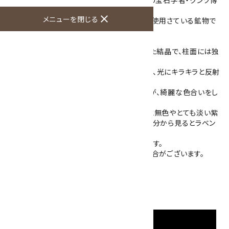
士にちなんで名づけらました。
close
メニューを閉じる
また、リシア輝石はリチウム電池の資源として使用さている鉱物で
す。
こちらのクンツァイトは、淡い紫色や白色をした結晶で、柱面には独
特の条線が入っています。
表面はガラス光沢で彫りの深い条線がある為、光にキラキラと反射
して綺麗です。
黒やベージュ色の不純物が混ざっておりますが、綺麗な色合いをし
た結晶です。
また、メイン画像の様な平面の部分から見ると無色やとても淡い紫
色をしていますが、5枚目の写真の様な端の部分から見るとラベン
ダー色をしています。
木の台が付きますので、置き飾りにおすすめです。
※ご使用のモニターにより、色が濃く見える場合がございます。
石のみの大きさ：92×54×33mm
硬度：6.5～7
産地：アフガニスタン