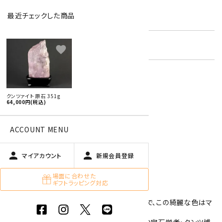
最近チェックした商品
型番:
knz-02
在庫状況:
残り1です
favorite
特定商取引法に基づく表記 (返品など)
クンツァイト 原石 351g
64,000円(税込)
この商品を友達に教える
買い物を続ける
ACCOUNT MENU
person
person
マイアカウント
新規会員登録
商品説明
場面に合わせた
ギフトラッピング対応
クンツァイトの結晶です。
クンツァイトは、紫色や桃色をしたリシア輝石で、この綺麗な色はマ
ンガンイオンに起因しております。
このクンツァイという名前の由来は、アメリカの宝石学者・クンツ博