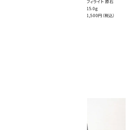
ト 125g
150g ブラジル産
フィライト 原石
11,500円（税込）
6,000円（税込）
15.0g
1,500円（税込）
神岡鉱山産カルサ
イト(方解石) 原石
789g
8,500円（税込）