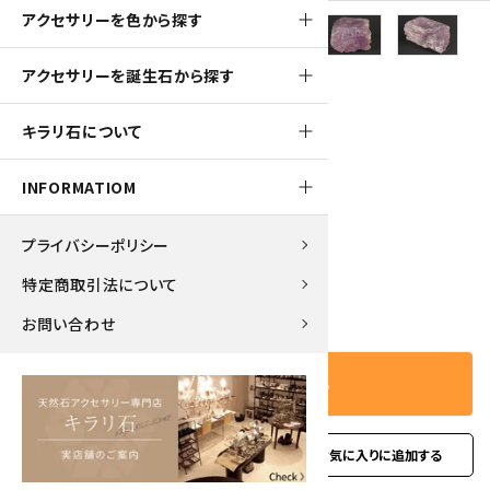
アクセサリーを色から探す
アクセサリーを誕生石から探す
6400pt
キラリ石について
クンツァイト 原石 351g
INFORMATIOM
64,000円(税込)
プライバシーポリシー
特定商取引法について
－
＋
数量
お問い合わせ
カートに入れる
favorite
お問い合わせ