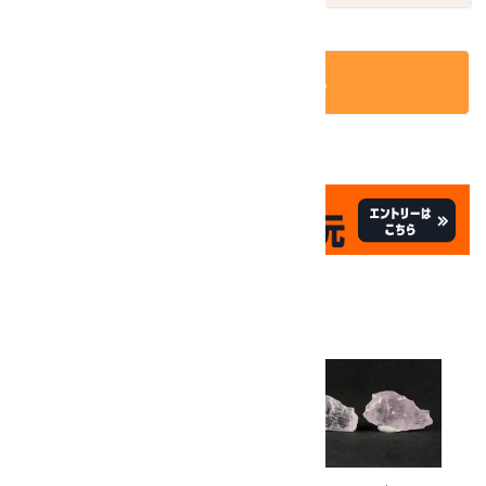
カートに入れる
✦
✦
祝☆サイトオープン17周年
✦
17
✦
th
ありがとうキャンペーン
関連商品
10倍
キラリ石ポイント
!!
8/31
迄!