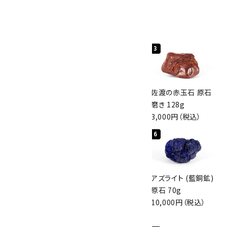
人気ランキング
1
2
3
桜瑪瑙 丸玉
ボルダーオパール
佐渡の赤玉石 原石
47mm
原石 40.4g
磨き 128g
3,800円（税込）
4,000円（税込）
3,000円（税込）
4
5
6
アポフィライト (魚
グリーンアポフィラ
アズライト (藍銅鉱)
眼石) 原石 56g
イト(魚眼石) 原石
原石 70g
3,000円（税込）
3.1g
10,000円（税込）
2,000円（税込）