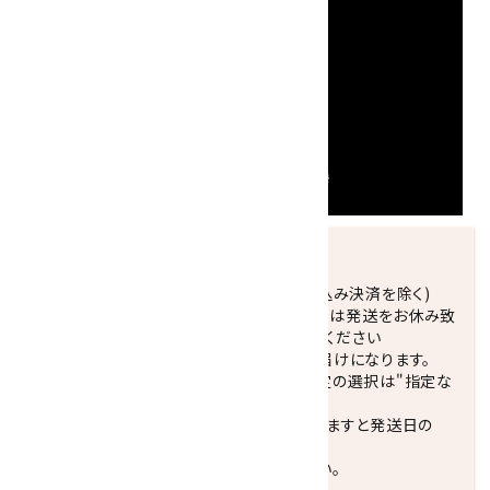
発送につきまして
正午までのご注文で当日発送致します。(振込み決済を除く)
休業日(水曜日、第1．3木曜日)と臨時休業日は発送をお休み致
します。 営業日カレンダー(左下段)をご確認ください
配達ご希望日がない場合は、最短日でのお届けになります。
※最短でのお届けをご希望の場合、時間指定の選択は"指定な
し"をおすすめします。
お届けの地域によっては、時間帯を指定されますと発送日の
翌々日配送になります。
ご不明な点はお気軽にお問い合わせください。