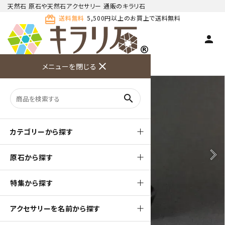
天然石 原石や天然石アクセサリー 通販のキラリ石
card_giftcard
送料無料
5,500円以上のお買上で送料無料
person
TOP
天然石 原石
クンツァイト 原石
close
メニューを閉じる
商品検索
カート(
0
)
お問い合
利用ガイ
メニュー
わせ
ド
search
カテゴリーから探す
arrow_back_ios
arrow_forward_ios
原石から探す
特集から探す
アクセサリーを名前から探す