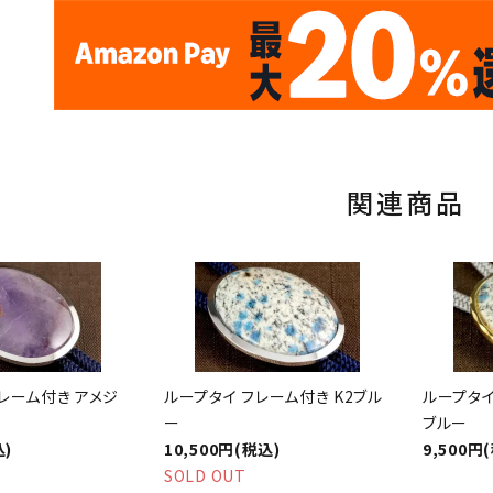
✦
✦
17
✦
✦
サイトオープン17周年
ありがとう
th
10
キラリ石ポイント
関連商品
レーム付き アメジ
ループタイ フレーム付き K2ブル
ループタイ
ー
ブルー
込)
10,500円(税込)
9,500円
SOLD OUT