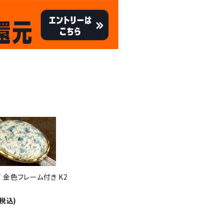
キャンペーン
8/31
倍
迄!
!!
 金色フレーム付き K2
(税込)