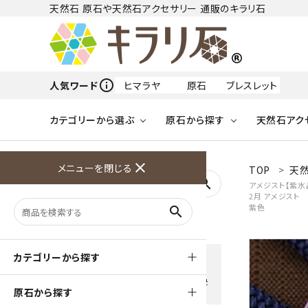
天然石 原石や天然石アクセサリー 通販のキラリ石
info_outline
人気ワード
ヒマラヤ
原石
ブレスレット
カテゴリーから選ぶ
原石から探す
天然石アク
フリーワードから探す
close
メニューを閉じる
TOP
天
アクアマリン
search
アメジスト【紫水
2月 アメジスト
天然石 原石
天然石
ア行
紫色
search
アマゾナイト
原石
ループタイ
ペンダント
誕生石
ワイヤーアクセサリー
天然石
ハ行
オパール
豊富な決済方法
カテゴリーから探す
クレジットカード・PayPay ・
天然石 ブローチ
和小物
ガーネット
Amzon Payなどお好きな 決
原石から探す
済方法を選択できます