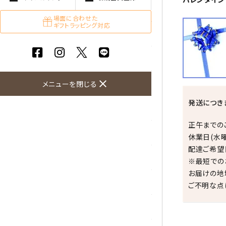
ガーネット
場面に合わせた
ギフトラッピング対応
化石（フォッシル）
カルサイト
close
菊花石
メニューを閉じる
発送につき
黒水晶
正午までの
クリソコラ
休業日(水
配達ご希望
クリソプレーズ
※最短での
お届けの地
クンツァイト
ご不明な点
K2ブルー