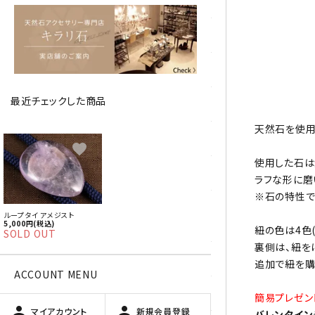
アベチュリン
アマゾナイト
アメジスト
最近チェックした商品
アラゴナイト
天然石を使用
エメラルド
favorite
使用した石は
オパール
ラフな形に磨
※石の特性で
オブシディアン（黒曜石/十勝
ループタイ アメジスト
石）
5,000円(税込)
紐の色は4色
SOLD OUT
裏側は、紐を
ガーデンクォーツ
追加で紐を購
ACCOUNT MENU
カーネリアン
簡易プレゼン
person
person
マイアカウント
新規会員登録
バレンタイン