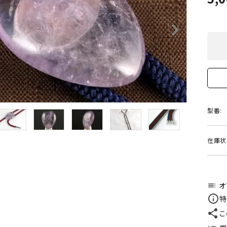
クリソコラ
クリソプレ
原石/アクセサリー
丸玉 特集
シトリン
ジャスパー
White
Green
arrow_forward_ios
ッド型 特集
ハート形 特集
スモーキークォーツ
セレスタイ
Gray
Brown
 特集
鉱物解説
タイガーアイ/ホークアイ
トパーズ
翡翠
ピンクオパ
n
2月 Feb
型番:
フローライト
ヘミモルフ
y
6月 Jun
在庫状
ムーンストーン
モスアゲー
p
10月 Oct
ラブラドライト
ルチルクォ
オ
toc
特
ロードクロサイト
その他天然
こ