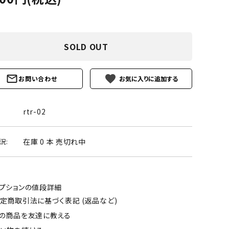
ーズ
クンツァイト
ポイント 特集
水晶
Black
勾玉 特集
SOLD OUT
ト
ソーダライト
Mix
石言葉辞典
favorite
トルマリン
お問い合わせ
ール
ブラッドストーン
3月 Mar
4月 Ap
rtr-02
ァイト
ボツワナアゲート
7月 Jul
8月 A
在庫 0 本 売切れ中
況:
ト
ユナカイト
11月 Nov
12月 
ーツ
ルビー
プションの値段詳細
定商取引法に基づく表記 (返品など)
石
の商品を友達に教える