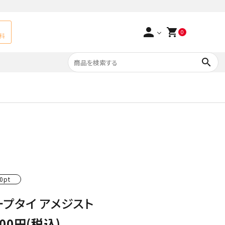
person
shopping_cart
0
料
search
よくあるご質問
アベチュリン
実店舗情報
天然石ペンダント
サ行
タ行
ト
エメラルド
つまみ細工×天然石
ラ行
ォーツ
カーネリアン
0pt
ープタイ アメジスト
多用途天然石
菊花石
000円(税込)
Yellow