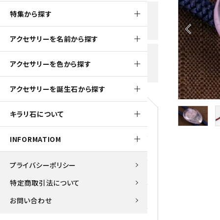
黒水晶
特集から探す
新規会員登録で
大きいサイズの原石
国産 
500ptプレゼント
K2ブルー
arrow_back_ios
アクセサリーを名前から探す
たまご形 特集
ピラミ
スピネル / パーガサイト
送料全国一律700円
アクセサリーを色から探す
5,500円(税込)以上ご購入で
美石 特集
ルース
送料無料
ターコイズ (トルコ石)
アクセサリーを誕生石から探す
パイライト
1月 Ja
キラリ石について
原石
ブルーレースアゲート
5月 Ma
INFORMATIOM
マラカイト
アクアマリン
9月 Se
プライバシーポリシー
ラピスラズリ
アゲート
特定商取引法について
ローズクォーツ
アズライト
お問い合わせ