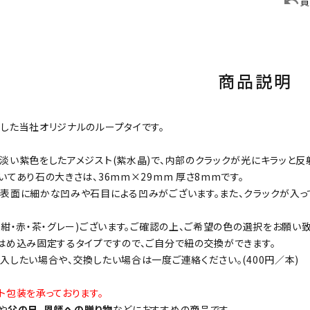
買
商品説明
した当社オリジナルのループタイです。
淡い紫色をしたアメジスト(紫水晶)で、内部のクラックが光にキラッと反
いてあり石の大きさは、36mm×29mm 厚さ8mmです。
表面に細かな凹みや石目による凹みがございます。また、クラックが入っ
(紺・赤・茶・グレー)ございます。ご確認の上、ご希望の色の選択をお願い致
はめ込み固定するタイプですので、ご自分で紐の交換ができます。
入したい場合や、交換したい場合は一度ご連絡ください。(400円／本)
ト包装を承っております。
や
父の日
、
恩師への贈り物
などにおすすめの商品です。