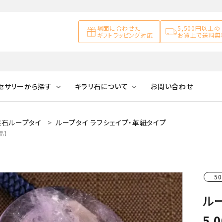
場面に合わせた
5,500円以上の
ギフトラッピング対応
お買上で送料無
セサリーから探す
キラリ石について
お問い合わせ
然石ループタイ
ループタイ ラフシェイプ・革紐タイプ
アズライト
キラリ石について
お客様の声
アゲート
晶】
ブレスレット
天然石ループタイ
カ行
アメジスト
キラリ石ポイントに
公式ブログ
アラゴナイ
ついて
ネックレス
天然石ピアス
マ行
オブシディアン
ガーデンク
50
天然石置き飾り
ル
化石
カルサイト
5,
Blue
Pink