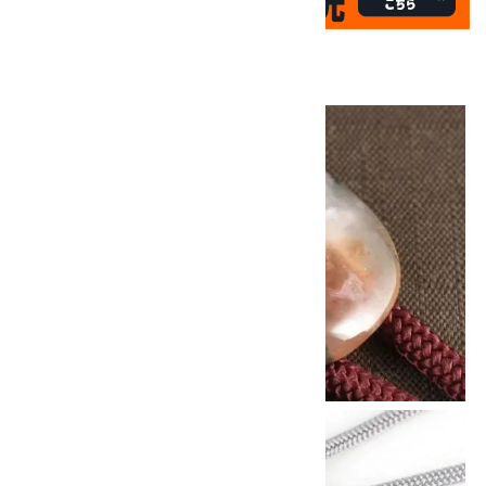
✦
17
✦
th
ありがとうキャンペーン
画像一覧
10倍
キラリ石ポイント
!!
8/31
迄!