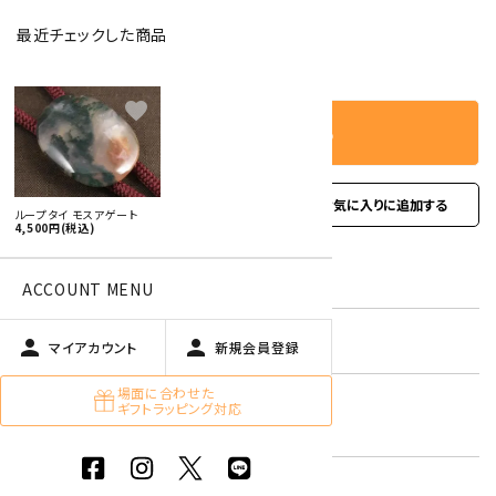
最近チェックした商品
－
＋
数量
favorite
カートに入れる
favorite
お問い合わせ
ループタイ モスアゲート
4,500円(税込)
型番:
rtr-20
ACCOUNT MENU
在庫状況:
残り1本です
person
person
マイアカウント
新規会員登録
場面に合わせた
モスアゲート
ギフトラッピング対応
キーワード:
緑色