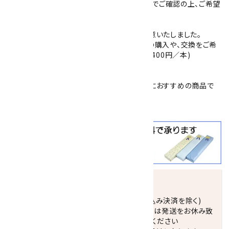
紐の色は4色(紺・赤・茶・グレー)ございますのでご確認の上、ご希望
の色の選択をお願い致します。
金具は、紐をはめ込み固定するタイプでご用意いたしました。
ご自身で紐の交換ができますので、追加で紐の購入や、交換をご希
望の場合は、一度、当店までご連絡ください。(400円／本)
簡易プレゼント包装を承っております。
バレンタイン
や
父の日
、
恩師への贈り物
などにおすすめの商品で
す。
クールビズ
にも大活躍！！
発送につきまして
正午までのご注文で当日発送致します。(振込み決済を除く)
休業日(水曜日、第1．3木曜日)と臨時休業日は発送をお休み致
します。 営業日カレンダー(左下段)をご確認ください