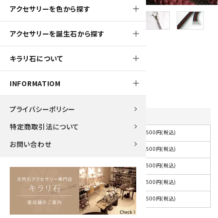
アクセサリーを色から探す
アクセサリーを誕生石から探す
450pt
キラリ石について
ループタイ モスアゲート
4,500円(税込)
INFORMATIOM
プライバシーポリシー
紐の色
を選択してください
特定商取引法について
4,500円(税込)
選択して下さい
お問い合わせ
4,500円(税込)
紺
4,500円(税込)
赤
4,500円(税込)
茶
4,500円(税込)
グレー