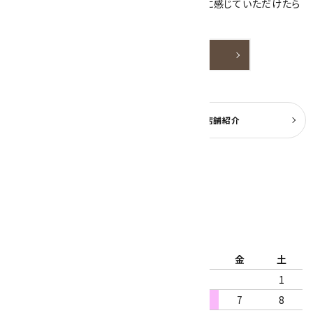
天然石アクセサリーと原石をより身近なものに感じていただけたら
嬉しいです。
詳しく見る
よくある質問
実店舗紹介
公式ブログ
2026年8月
日
月
火
水
木
金
土
1
2
3
4
5
6
7
8