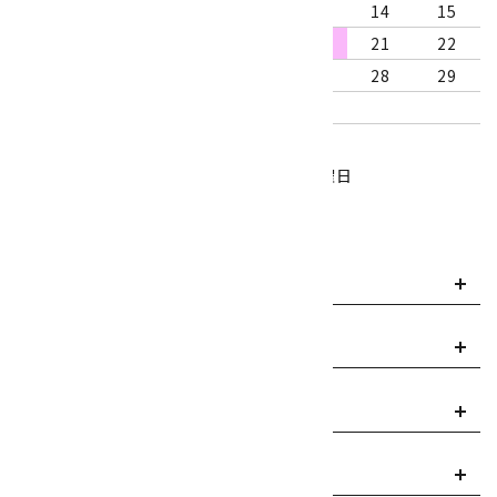
9
10
11
12
13
14
15
16
17
18
19
20
21
22
23
24
25
26
27
28
29
30
31
営業時間：10:00～18:00
定休日：水曜日、第1・3木曜日
■
・・・休業日
お支払い方法について
payment
送料・配送について
local_shipping
返品について
replay
ご利用案内
info