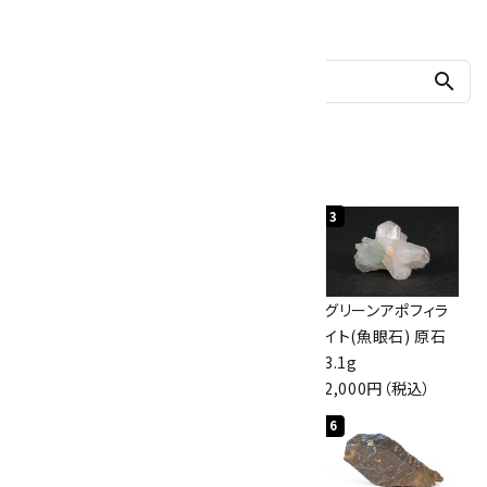
他の商品を探す
search
人気ランキング
1
2
3
佐渡の赤玉石 原石
ボルダーオパール
グリーンアポフィラ
磨き 128g
原石 40.4g
イト(魚眼石) 原石
3,000円（税込）
4,000円（税込）
3.1g
2,000円（税込）
4
5
6