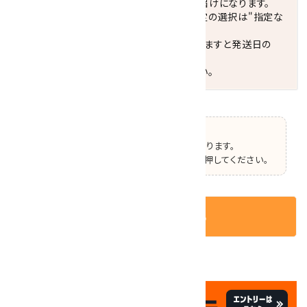
配達ご希望日がない場合は、最短日でのお届けになります。
※最短でのお届けをご希望の場合、時間指定の選択は"指定な
し"をおすすめします。
お届けの地域によっては、時間帯を指定されますと発送日の
翌々日配送になります。
ご不明な点はお気軽にお問い合わせください。
【ご確認】
この商品はオプションの選択があります。
ページ上部で選択した後、カートボタンを押してください。
カートに入れる
✦
✦
祝☆サイトオープン17周年