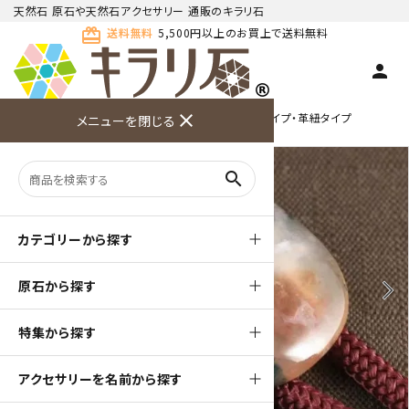
天然石 原石や天然石アクセサリー 通販のキラリ石
card_giftcard
送料無料
5,500円以上のお買上で送料無料
person
TOP
天然石ループタイ
ループタイ ラフシェイプ・革紐タイプ
close
メニューを閉じる
商品検索
カート(
0
)
お問い合
利用ガイ
メニュー
わせ
ド
search
カテゴリーから探す
原石から探す
arrow_back_ios
arrow_forward_ios
特集から探す
アクセサリーを名前から探す