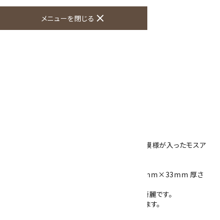
オプションの値段詳細
toc
close
メニューを閉じる
特定商取引法に基づく表記 (返品など)
この商品を友達に教える
買い物を続ける
商品説明
天然石を使用したループタイです。
使用した石は、半透明に透ける石に深緑の苔模様が入ったモスア
ゲートです。
カボション風に磨いてあり、石の大きさは、43mm×33mm 厚さ
6mmです。
光に透かすとより苔模様がはっきりと見えて綺麗です。
※半透明の石の為、裏側の金具が薄らと見えます。