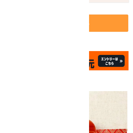
カートに入れる
✦
✦
祝☆サイトオープン17周年
✦
17
✦
th
ありがとうキャンペーン
画像一覧
10倍
キラリ石ポイント
!!
8/31
迄!