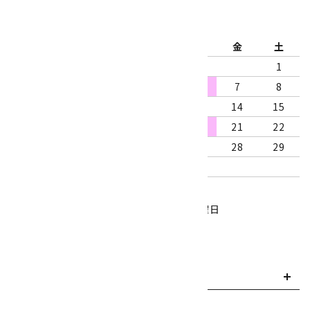
2026年8月
日
月
火
水
木
金
土
1
2
3
4
5
6
7
8
9
10
11
12
13
14
15
16
17
18
19
20
21
22
23
24
25
26
27
28
29
30
31
営業時間：10:00～18:00
定休日：水曜日、第1・3木曜日
■
・・・休業日
お支払い方法について
payment