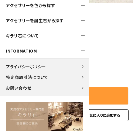
アクセサリーを色から探す
アクセサリーを誕生石から探す
260pt
キラリ石について
天然石帯留め 縞瑪瑙(小判型)
2,600円(税込)
INFORMATIOM
プライバシーポリシー
－
＋
数量
特定商取引法について
お問い合わせ
カートに入れる
favorite
お問い合わせ