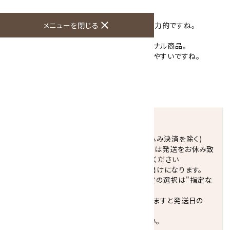
天然石で作った『帯留め』です。
石は、赤縞瑪瑙。
close
メニューを閉じる
赤色の石に何層もの縞模様が入った表情が魅力的ですね。
こちらはラフな小判型に成形した、当店オリジナル商品。
シンプルなデザインで、どんな和装にも合わせやすいですね。
お着物や帯に合わせてお選び下さい。
石の大きさ：53×28×3mm
帯紐を通す金具の穴サイズ：3mm×15mm
発送につきまして
正午までのご注文で当日発送致します。(振込み決済を除く)
休業日(水曜日、第1．3木曜日)と臨時休業日は発送をお休み致
します。 営業日カレンダー(左下段)をご確認ください
配達ご希望日がない場合は、最短日でのお届けになります。
※最短でのお届けをご希望の場合、時間指定の選択は"指定な
し"をおすすめします。
お届けの地域によっては、時間帯を指定されますと発送日の
翌々日配送になります。
ご不明な点はお気軽にお問い合わせください。