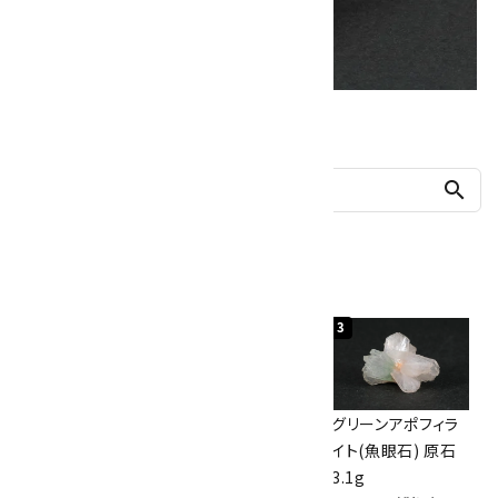
他の商品を探す
search
人気ランキング
1
2
3
佐渡の赤玉石 原石
ボルダーオパール
グリーンアポフィラ
磨き 128g
原石 40.4g
イト(魚眼石) 原石
3,000円（税込）
4,000円（税込）
3.1g