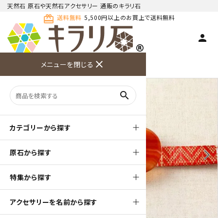
天然石 原石や天然石アクセサリー 通販のキラリ石
card_giftcard
送料無料
5,500円以上のお買上で送料無料
person
TOP
和小物
天然石帯留
close
メニューを閉じる
商品検索
カート(
0
)
お問い合
利用ガイ
メニュー
わせ
ド
search
カテゴリーから探す
原石から探す
arrow_back_ios
arrow_forward_ios
特集から探す
アクセサリーを名前から探す