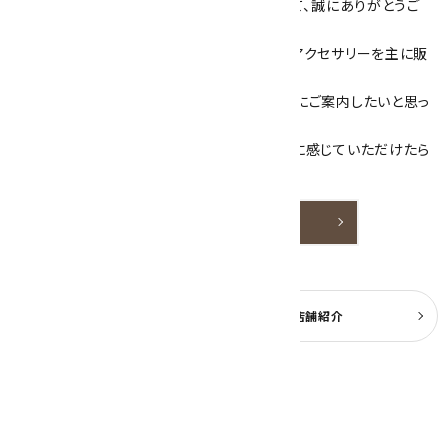
数あるショップより、当店にお越し下さいまして、誠にありがとうご
ざいます！
当サイトは、天然石原石や天然石を使用したアクセサリーを主に販
売しています。
素敵な色や模様が魅力的な天然石を お客様にご案内したいと思っ
ております。
天然石アクセサリーと原石をより身近なものに感じていただけたら
嬉しいです。
詳しく見る
よくある質問
実店舗紹介
公式ブログ