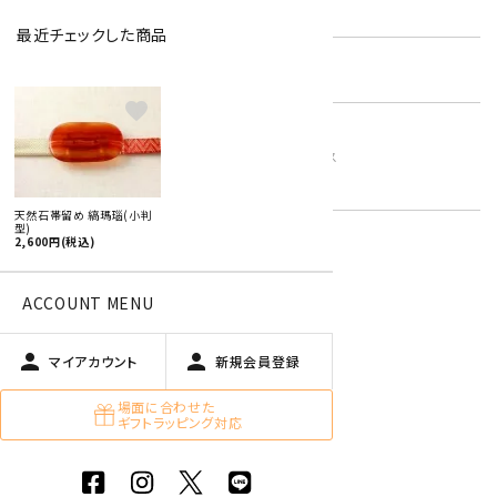
型番:
obidome-13
最近チェックした商品
在庫状況:
残り1です
favorite
縞メノウ
キーワード:
8月 ペリドット・スピネル・サードニクス
赤
天然石帯留め 縞瑪瑙(小判
型)
2,600円(税込)
特定商取引法に基づく表記 (返品など)
ACCOUNT MENU
この商品を友達に教える
買い物を続ける
person
person
マイアカウント
新規会員登録
場面に合わせた
ギフトラッピング対応
商品説明