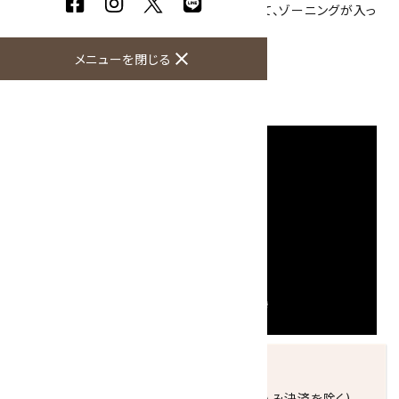
光に透かして見ると一部分が薄っすらと透けて、ゾーニングが入っ
ているのがわかります。(写真3枚目参照)
close
メニューを閉じる
大きさ：33×29×25mm
硬度：4
産地：アメリカ合衆国 イリノイ州
発送につきまして
正午までのご注文で当日発送致します。(振込み決済を除く)