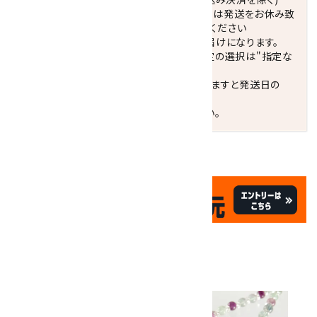
休業日(水曜日、第1．3木曜日)と臨時休業日は発送をお休み致
します。 営業日カレンダー(左下段)をご確認ください
配達ご希望日がない場合は、最短日でのお届けになります。
※最短でのお届けをご希望の場合、時間指定の選択は"指定な
し"をおすすめします。
お届けの地域によっては、時間帯を指定されますと発送日の
翌々日配送になります。
ご不明な点はお気軽にお問い合わせください。
✦
✦
祝☆サイトオープン17周年
✦
17
✦
th
ありがとうキャンペーン
関連商品
10倍
キラリ石ポイント
!!