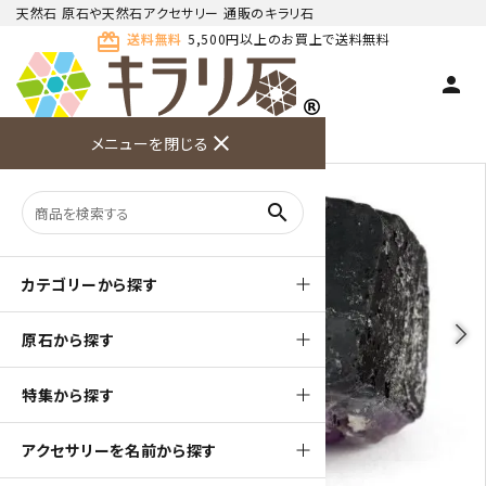
天然石 原石や天然石アクセサリー 通販のキラリ石
card_giftcard
送料無料
5,500円以上のお買上で送料無料
person
TOP
天然石 原石
フローライト(蛍石) 原石
close
メニューを閉じる
商品検索
カート(
0
)
お問い合
利用ガイ
メニュー
わせ
ド
search
カテゴリーから探す
arrow_back_ios
arrow_forward_ios
原石から探す
特集から探す
アクセサリーを名前から探す