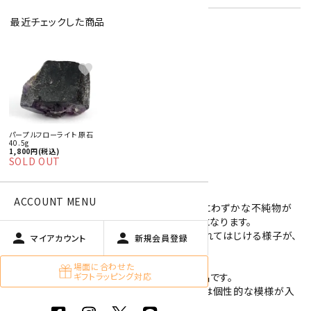
最近チェックした商品
特定商取引法に基づく表記 (返品など)
favorite
この商品を友達に教える
買い物を続ける
パープルフローライト 原石
40.5g
商品説明
1,800円(税込)
SOLD OUT
紫色をしたフローライトの原石です。
ACCOUNT MENU
フローライトは本来、無色の結晶ですが内部にわずかな不純物が
混ざりこむことで、緑色、黄色、紫色などの色になります。
日本名は蛍石で、これは結晶を加熱すると割れてはじける様子が、
person
person
マイアカウント
新規会員登録
蛍に似ていることから名づけられました。
場面に合わせた
ギフトラッピング対応
こちらのフローライトは紫色や無色をした結晶です。
多くの部分が割れた状態ですが、平面部分には個性的な模様が入
っています。