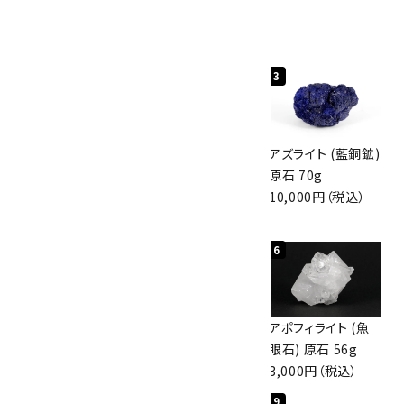
人気ランキング
1
2
3
グリーンアポフィラ
ボルダーオパール
アズライト (藍銅鉱)
イト(魚眼石) 原石
原石 40.4g
原石 70g
3.1g
4,000円（税込）
10,000円（税込）
2,000円（税込）
4
5
6
ボルダーオパール
佐渡の赤玉石 原石
アポフィライト (魚
原石 36.5g
磨き 128g
眼石) 原石 56g
3,650円（税込）
3,000円（税込）
3,000円（税込）
7
8
9