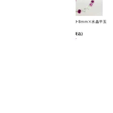
8/31
迄!
フローライト8mm玉×水晶平
フローライト8mm×水晶平玉
20面カット
ネックレス
2,500円(税込)
5,000円(税込)
SOLD OUT
SOLD OUT
フローライト 八面体 詰め合わ
せ50g
1,100円(税込)
画像一覧