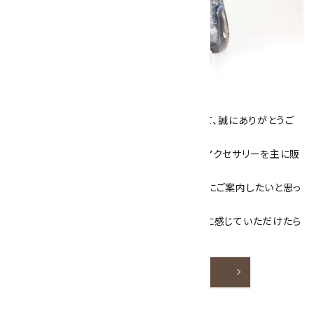
キラリ石について
数あるショップより、当店にお越し下さいまして、誠にありがとうご
ざいます！
当サイトは、天然石原石や天然石を使用したアクセサリーを主に販
売しています。
素敵な色や模様が魅力的な天然石を お客様にご案内したいと思っ
ております。
天然石アクセサリーと原石をより身近なものに感じていただけたら
嬉しいです。
詳しく見る