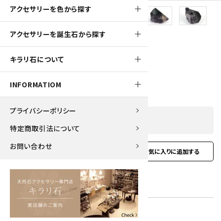
アクセサリーを色から探す
180pt
アクセサリーを誕生石から探す
パープルフローライト 原石 40.5g
キラリ石について
1,800円(税込)
INFORMATIOM
プライバシーポリシー
SOLD OUT
特定商取引法について
お問い合わせ
favorite
お問い合わせ
型番:
cfl-13
在庫状況:
在庫 0 売切れ中