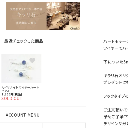
アベチュリン
アマゾナイト
アメジスト
最近チェックした商品
ハートモチー
アラゴナイト
ワイヤーでハ
エメラルド
favorite
下についた5
オパール
キラリ石オリ
プレゼントに
オブシディアン（黒曜石/十勝
カイヤナイト ワイヤーハート
石）
ピアス
1,500円(税込)
フックタイプ
SOLD OUT
ガーデンクォーツ
ご注文頂いて
ACCOUNT MENU
予めご了承下
カーネリアン
デザインや形