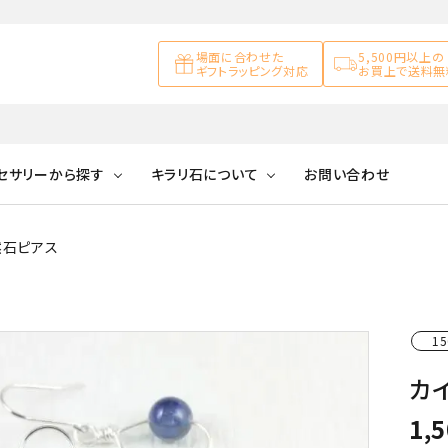
場面に合わせた
5,500円以上の
ギフトラッピング対応
お買上で送料無
セサリーから探す
キラリ石について
お問い合わせ
然石ピアス
アズライト
キラリ石について
お客様の声
アゲート
ブレスレット
天然石ループタイ
カ行
アメジスト
キラリ石ポイントに
公式ブログ
アラゴナイ
ついて
15
ネックレス
天然石ピアス
マ行
オブシディアン
ガーデンク
カ
天然石置き飾り
化石
カルサイト
1,
Blue
Pink