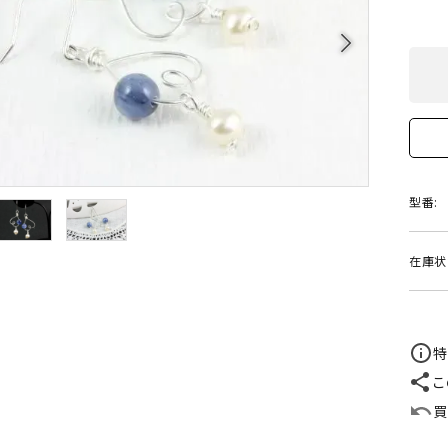
クリソコラ
クリソプレ
原石/アクセサリー
丸玉 特集
arrow_forward_ios
シトリン
ジャスパー
White
Green
ッド型 特集
ハート形 特集
スモーキークォーツ
セレスタイ
Gray
Brown
 特集
鉱物解説
タイガーアイ/ホークアイ
トパーズ
翡翠
ピンクオパ
型番:
n
2月 Feb
フローライト
ヘミモルフ
在庫状
y
6月 Jun
ムーンストーン
モスアゲー
p
10月 Oct
ラブラドライト
ルチルクォ
特
こ
ロードクロサイト
その他天然
買