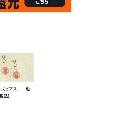
8/31
倍
迄!
!!
ーズピアス 一粒
(税込)