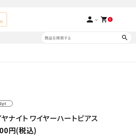
person
shopping_cart
0
料
search
よくあるご質問
アベチュリン
実店舗情報
天然石ペンダント
サ行
タ行
ト
エメラルド
0pt
つまみ細工×天然石
ラ行
ォーツ
カーネリアン
イヤナイト ワイヤーハートピアス
多用途天然石
菊花石
500円(税込)
Yellow