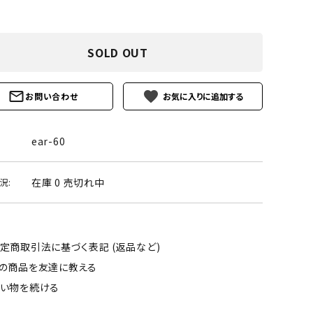
ーズ
クンツァイト
ポイント 特集
水晶
Black
SOLD OUT
勾玉 特集
ト
ソーダライト
Mix
favorite
石言葉辞典
お問い合わせ
トルマリン
ール
ear-60
ブラッドストーン
3月 Mar
4月 Ap
ァイト
ボツワナアゲート
在庫 0 売切れ中
況:
7月 Jul
8月 A
ト
ユナカイト
11月 Nov
12月 
ーツ
ルビー
定商取引法に基づく表記 (返品など)
の商品を友達に教える
石
い物を続ける