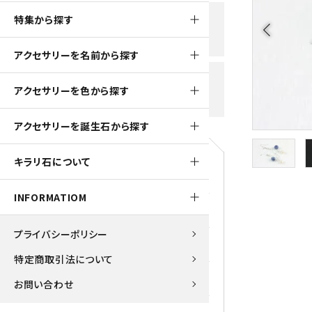
黒水晶
特集から探す
新規会員登録で
大きいサイズの原石
国産 
arrow_back_ios
500ptプレゼント
K2ブルー
アクセサリーを名前から探す
たまご形 特集
ピラミ
スピネル / パーガサイト
送料全国一律700円
アクセサリーを色から探す
5,500円(税込)以上ご購入で
美石 特集
ルース
送料無料
ターコイズ (トルコ石)
アクセサリーを誕生石から探す
パイライト
1月 Ja
キラリ石について
原石
ブルーレースアゲート
5月 Ma
INFORMATIOM
マラカイト
アクアマリン
9月 Se
プライバシーポリシー
ラピスラズリ
アゲート
特定商取引法について
ローズクォーツ
アズライト
お問い合わせ