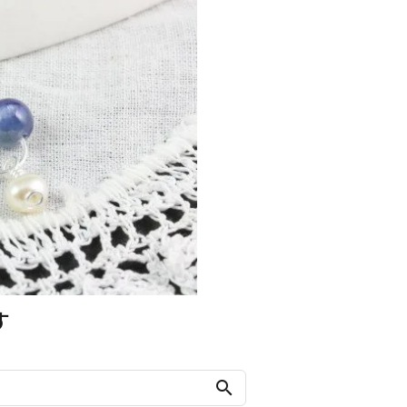
す
search