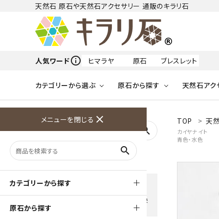
天然石 原石や天然石アクセサリー 通販のキラリ石
info_outline
人気ワード
ヒマラヤ
原石
ブレスレット
カテゴリーから選ぶ
原石から探す
天然石アク
フリーワードから探す
close
メニューを閉じる
TOP
天
アクアマリン
search
カイヤナイト
青色・水色
天然石 原石
天然石
ア行
search
アマゾナイト
原石
ループタイ
ペンダント
誕生石
ワイヤーアクセサリー
天然石
ハ行
オパール
豊富な決済方法
カテゴリーから探す
クレジットカード・PayPay ・
天然石 ブローチ
和小物
ガーネット
Amzon Payなどお好きな 決
原石から探す
済方法を選択できます