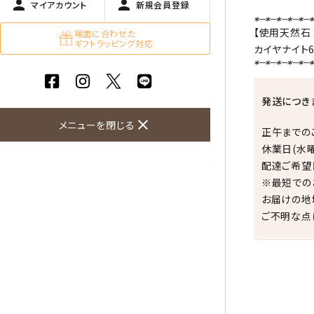
person
person
マイアカウント
新規会員登録
ガーネット
【使用天然石 
場面に合わせた
ギフトラッピング対応
化石（フォッシル）
カイヤナイト
カルサイト
発送につき
菊花石
close
メニューを閉じる
正午までの
休業日(水
黒水晶
配達ご希望
※最短での
クリソコラ
お届けの地
ご不明な点
クリソプレーズ
クンツァイト
K2ブルー
祝☆