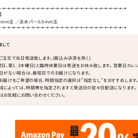
】
6mm玉 ／
淡水パール
5mm玉
まして
ご注文で当日発送致します。(振込み決済を除く)
曜日、第1．3木曜日)と臨時休業日は発送をお休み致します。 営業日カレ
日がない場合は、最短日でのお届けになります。
お届けをご希望の場合、時間指定の選択は"指定なし"をおすすめします
域によっては、時間帯を指定されますと発送日の翌々日配送になります。
はお気軽にお問い合わせください。
✦
✦
17
✦
✦
サイトオープン17周年
ありがとう