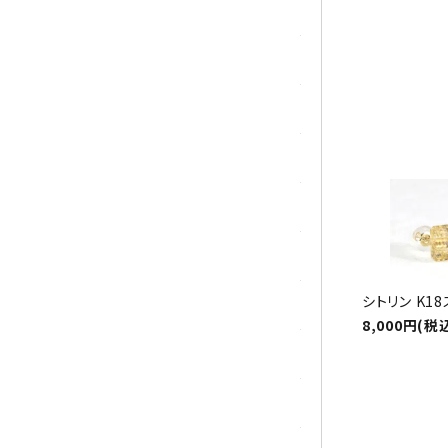
シトリン
ジャスパー
水晶
スピネル
スモーキークォーツ
セレスタイト
シトリン K1
ソーダライト
8,000円(税
ターコイズ (トルコ石)
タイガーアイ/ホークアイ