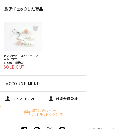
最近チェックした商品
パール
ピンクオパール
キーワード:
6月 ムーンストーン・真珠
favorite
ピンク
白
ピンクオパール ワイヤーハ
ートピアス
1,300円(税込)
特定商取引法に基づく表記 (返品など)
SOLD OUT
この商品を友達に教える
買い物を続ける
ACCOUNT MENU
person
person
マイアカウント
新規会員登録
商品説明
場面に合わせた
ギフトラッピング対応
ハートモチーフのワイヤーピアス新登場。