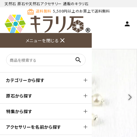
天然石 原石や天然石アクセサリー 通販のキラリ石
card_giftcard
送料無料
5,500円以上のお買上で送料無料
person
TOP
天然石ピアス
close
メニューを閉じる
商品検索
カート(
0
)
お問い合
利用ガイ
メニュー
わせ
ド
search
カテゴリーから探す
原石から探す
arrow_back_ios
arrow_forward_ios
特集から探す
アクセサリーを名前から探す