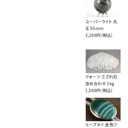
エンジェルフェザー
ワイヤーリング アメ
ユーパーライト 丸
フローライト ポイン
ジスト /10号
玉 55mm
ト 258g
1,150円（税込）
3,200円（税込）
5,450円（税込）
ペンダントトップ ア
アンモナイト 化石
クォーツ さざれ石
ンバー(琥珀)
114g
詰め合わせ 1kg
3,000円（税込）
3,500円（税込）
1,500円（税込）
マラカイト (孔雀石)
ブラックトルマリン
ループタイ 金色フ