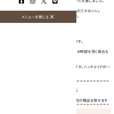
ワイヤーでハート型を作り、そこにピンクオパールを通しました。
下についた5mmの淡水パールがゆらゆらと揺れてかわいい。
優しい色合いの女性らしいピアスになりました。
close
メニューを閉じる
キラリ石オリジナルのデザインとなります。
プレゼントにもおススメです。
フックタイプの金具は、サージカルステンレスです。
ご注文頂いてから一つ一つ制作致しますので、お時間を頂く場合も
ございます。
予めご了承下さいませ。
デザインや形は写真と異なる場合がございますが、ハンドメイドの一
点ものですのでご了承ください。
【使用天然石 】
ピンクオパール
6mm玉 ／
淡水パール
5mm玉
天然石名をクリックで、その石を使用している他の商品を探せます