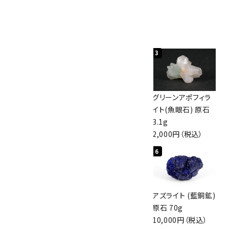
人気ランキング
1
2
3
佐渡の赤玉石 原石
ボルダーオパール
グリーンアポフィラ
磨き 128g
原石 40.4g
イト(魚眼石) 原石
3,000円（税込）
4,000円（税込）
3.1g
2,000円（税込）
4
5
6
アポフィライト (魚
桜瑪瑙 丸玉
アズライト (藍銅鉱)
眼石) 原石 56g
47mm
原石 70g
3,000円（税込）
3,800円（税込）
10,000円（税込）