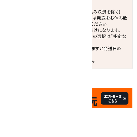
発送につきまして
正午までのご注文で当日発送致します。(振込み決済を除く)
休業日(水曜日、第1．3木曜日)と臨時休業日は発送をお休み致
します。 営業日カレンダー(左下段)をご確認ください
配達ご希望日がない場合は、最短日でのお届けになります。
※最短でのお届けをご希望の場合、時間指定の選択は"指定な
し"をおすすめします。
お届けの地域によっては、時間帯を指定されますと発送日の
翌々日配送になります。
ご不明な点はお気軽にお問い合わせください。
✦
✦
祝☆サイトオープン17周年
✦
17
✦
th
ありがとうキャンペーン
関連商品
10倍