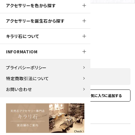
アクセサリーを色から探す
アクセサリーを誕生石から探す
130pt
キラリ石について
ピンクオパール ワイヤーハートピアス
1,300円(税込)
INFORMATIOM
プライバシーポリシー
SOLD OUT
特定商取引法について
お問い合わせ
favorite
お問い合わせ
型番:
ear-61
在庫状況:
在庫 0 売切れ中