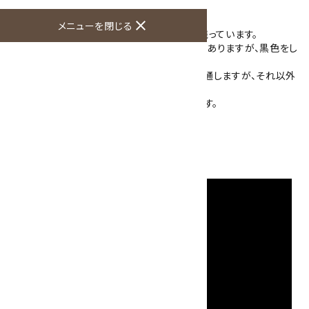
天然黒水晶の結晶です。
close
メニューを閉じる
こちらは柱状をした黒水晶で、錐面と柱面が残っています。
結晶表面をベージュ色の鉱物が覆った部分がありますが、黒色をし
た結晶です。
光に透かして見ると端の一部分が薄らと光を通しますが、それ以外
は不透明です。
ところどころ傷がありますが、木の台が付きます。
石のみの大きさ：133×68×56mm
硬度：7
産地：中国