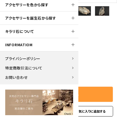
アクセサリーを色から探す
アクセサリーを誕生石から探す
1350pt
キラリ石について
黒水晶 原石 556g
INFORMATIOM
13,500円(税込)
プライバシーポリシー
特定商取引法について
－
＋
数量
お問い合わせ
カートに入れる
favorite
お問い合わせ