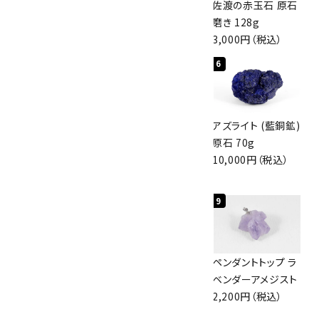
桜瑪瑙 丸玉
ボルダーオパール
佐渡の赤玉石 原石
47mm
原石 40.4g
磨き 128g
3,800円（税込）
4,000円（税込）
3,000円（税込）
4
5
6
アポフィライト (魚
グリーンアポフィラ
アズライト (藍銅鉱)
眼石) 原石 56g
イト(魚眼石) 原石
原石 70g
3,000円（税込）
3.1g
10,000円（税込）
2,000円（税込）
7
8
9
アズライト (藍銅鉱)
ボルダーオパール
ペンダントトップ ラ
原石 87g
原石 36.5g
ベンダーアメジスト
2,900円（税込）
3,650円（税込）
2,200円（税込）