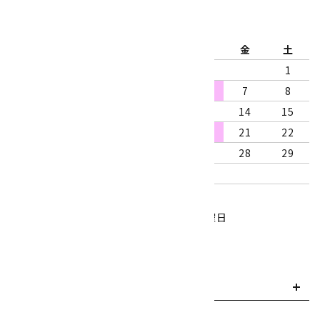
2026年8月
日
月
火
水
木
金
土
1
2
3
4
5
6
7
8
9
10
11
12
13
14
15
16
17
18
19
20
21
22
23
24
25
26
27
28
29
30
31
営業時間：10:00～18:00
定休日：水曜日、第1・3木曜日
■
・・・休業日
お支払い方法について
payment