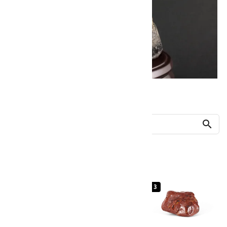
他の商品を探す
search
人気ランキング
1
2
3