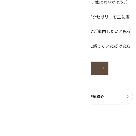
数あるショップより、当店にお越し下さいまして、誠にありがとうご
ざいます！
当サイトは、天然石原石や天然石を使用したアクセサリーを主に販
売しています。
素敵な色や模様が魅力的な天然石を お客様にご案内したいと思っ
ております。
天然石アクセサリーと原石をより身近なものに感じていただけたら
嬉しいです。
詳しく見る
よくある質問
実店舗紹介
公式ブログ