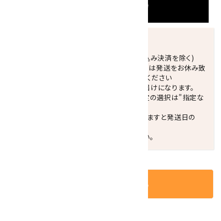
発送につきまして
正午までのご注文で当日発送致します。(振込み決済を除く)
休業日(水曜日、第1．3木曜日)と臨時休業日は発送をお休み致
します。 営業日カレンダー(左下段)をご確認ください
配達ご希望日がない場合は、最短日でのお届けになります。
※最短でのお届けをご希望の場合、時間指定の選択は"指定な
し"をおすすめします。
お届けの地域によっては、時間帯を指定されますと発送日の
翌々日配送になります。
ご不明な点はお気軽にお問い合わせください。
カートに入れる