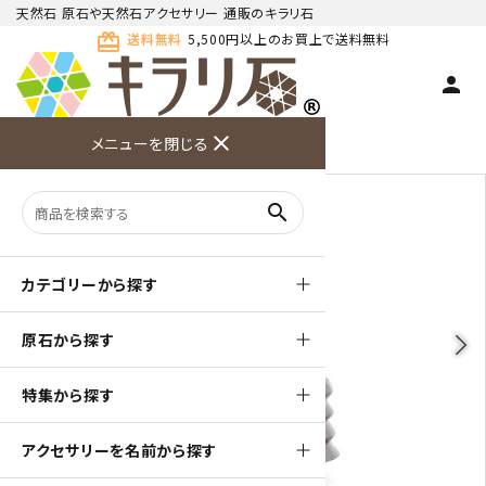
天然石 原石や天然石アクセサリー 通販のキラリ石
card_giftcard
送料無料
5,500円以上のお買上で送料無料
person
TOP
天然石 原石
黒水晶 原石
close
メニューを閉じる
商品検索
カート(
0
)
お問い合
利用ガイ
メニュー
わせ
ド
search
カテゴリーから探す
原石から探す
arrow_back_ios
arrow_forward_ios
特集から探す
アクセサリーを名前から探す