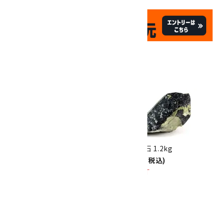
✦
✦
祝☆サイトオープン17周年
✦
17
✦
th
ありがとうキャンペーン
関連商品
10倍
キラリ石ポイント
!!
8/31
迄!
蛭川産黒水晶 原石 671g
黒水晶 原石 1.2kg
50,000円(税込)
23,000円(税込)
SOLD OUT
SOLD OUT