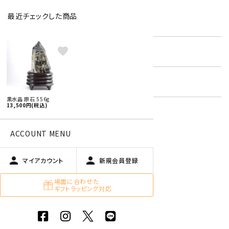
最近チェックした商品
型番:
bcrb-04
favorite
在庫状況:
残り1です
キーワード:
天然石 美石 ・ 置石
黒水晶 原石 556g
13,500円(税込)
特定商取引法に基づく表記 (返品など)
ACCOUNT MENU
この商品を友達に教える
買い物を続ける
person
person
マイアカウント
新規会員登録
場面に合わせた
ギフトラッピング対応
商品説明