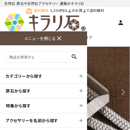
天然石 原石や天然石アクセサリー 通販のキラリ石
card_giftcard
送料無料
5,500円以上のお買上で送料無料
person
TOP
天然石ループタイ
ループタイ カットタイプ
close
メニューを閉じる
商品検索
カート(
0
)
お問い合
利用ガイ
メニュー
わせ
ド
search
カテゴリーから探す
原石から探す
arrow_back_ios
arrow_forward_ios
特集から探す
アクセサリーを名前から探す