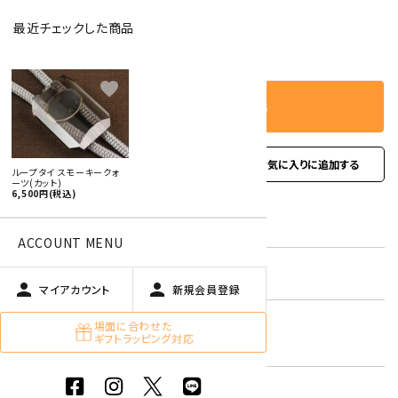
最近チェックした商品
－
＋
数量
favorite
カートに入れる
favorite
お問い合わせ
ループタイ スモーキークォ
ーツ(カット)
6,500円(税込)
型番:
rtc-39
ACCOUNT MENU
在庫状況:
残り1本です
person
person
マイアカウント
新規会員登録
スモーキークォーツ
場面に合わせた
キーワード:
ギフトラッピング対応
茶色