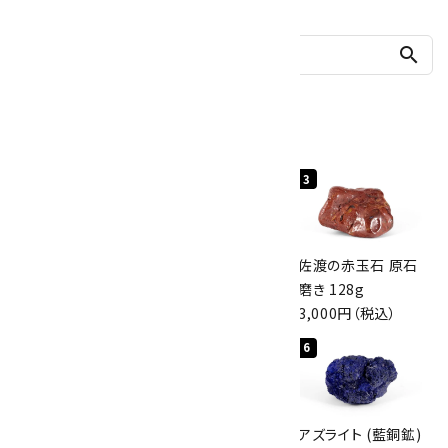
search
人気ランキング
1
2
3
桜瑪瑙 丸玉
ボルダーオパール
佐渡の赤玉石 原石
47mm
原石 40.4g
磨き 128g
3,800円（税込）
4,000円（税込）
3,000円（税込）
4
5
6
アポフィライト (魚
グリーンアポフィラ
アズライト (藍銅鉱)