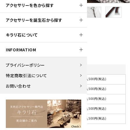
アクセサリーを色から探す
アクセサリーを誕生石から探す
650pt
キラリ石について
ループタイ スモーキークォーツ(カット)
6,500円(税込)
INFORMATIOM
プライバシーポリシー
紐の色
を選択してください
特定商取引法について
6,500円(税込)
選択してください
お問い合わせ
6,500円(税込)
紺
6,500円(税込)
赤
6,500円(税込)
茶
6,500円(税込)
グレー