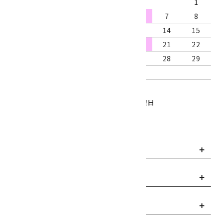
1
2
3
4
5
6
7
8
9
10
11
12
13
14
15
16
17
18
19
20
21
22
23
24
25
26
27
28
29
30
31
営業時間：10:00～18:00
定休日：水曜日、第1・3木曜日
■
・・・休業日
お支払い方法について
payment
送料・配送について
local_shipping
返品について
replay