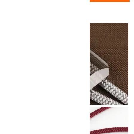
17
✦
th
ありがとうキャンペーン
画像一覧
10倍
キラリ石ポイント
!!
8/31
迄!