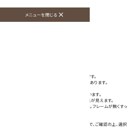
オプションの値段詳細
toc
close
メニューを閉じる
特定商取引法に基づく表記 (返品など)
この商品を友達に教える
買い物を続ける
商品説明
天然石で作った当社オリジナルのループタイです。
石の表面がカットされ、ひと味違った存在感があります。
石はスモーキークォーツ(茶水晶)を使用しています。
透明度のあるスモーキークォーツで、裏の金具が見えます。
石の大きさは30mm×40mm 厚さ6mmです。フレームが無くすっ
きりしています。
紐の色は4色(紺・赤・茶・グレー)ございますので、ご確認の上、選択
してください。