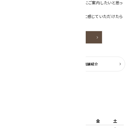
素敵な色や模様が魅力的な天然石を お客様にご案内したいと思っ
ております。
天然石アクセサリーと原石をより身近なものに感じていただけたら
嬉しいです。
詳しく見る
よくある質問
実店舗紹介
公式ブログ
2026年8月
日
月
火
水
木
金
土