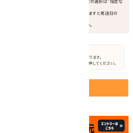
※最短でのお届けをご希望の場合、時間指定の選択は"指定な
し"をおすすめします。
お届けの地域によっては、時間帯を指定されますと発送日の
翌々日配送になります。
ご不明な点はお気軽にお問い合わせください。
【ご確認】
この商品はオプションの選択があります。
ページ上部で選択した後、カートボタンを押してください。
カートに入れる
✦
✦
祝☆サイトオープン17周年
✦