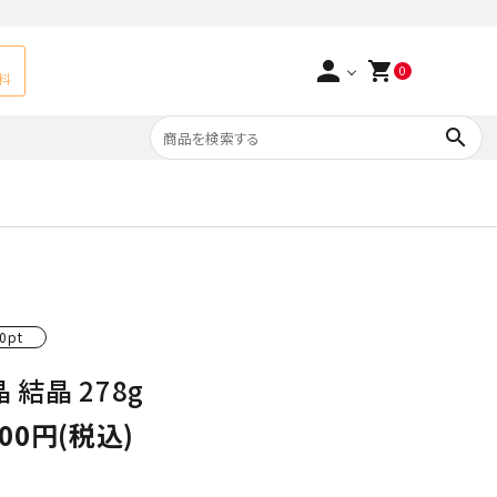
person
shopping_cart
0
料
search
よくあるご質問
アベチュリン
実店舗情報
天然石ペンダント
サ行
タ行
0pt
ト
エメラルド
 結晶 278g
つまみ細工×天然石
ラ行
ォーツ
カーネリアン
200円(税込)
多用途天然石
菊花石
Yellow