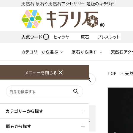
天然石 原石や天然石アクセサリー 通販のキラリ石
info_outline
人気ワード
ヒマラヤ
原石
ブレスレット
カテゴリーから選ぶ
原石から探す
天然石アク
フリーワードから探す
close
メニューを閉じる
TOP
天然
アクアマリン
search
天然石 原石
天然石
ア行
search
アマゾナイト
原石
ループタイ
ペンダント
誕生石
ワイヤーアクセサリー
天然石
ハ行
オパール
豊富な決済方法
カテゴリーから探す
クレジットカード・PayPay ・
天然石 ブローチ
和小物
ガーネット
Amzon Payなどお好きな 決
原石から探す
済方法を選択できます