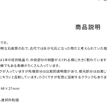
商品説明
です。
明な石英質の石で、古代では氷が化石になった物だと考えられていた程
は1本の柱状結晶で、中央部分の側面がえぐれる様に大きく割れています
線でもある条線がたくさん入っています。
クが入っていますが先端部分は比較的透明度があり、根元部分は白濁し
にキラッと反射しています。小さくですが虹色に反射するクラックもありま
×44×27mm
ル連邦共和国