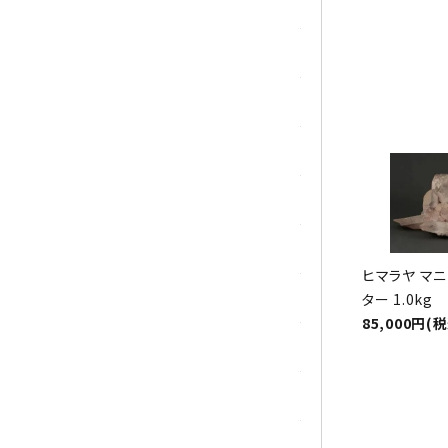
トパーズ
トルマリン
パイライト(黄鉄鉱)
翡翠 (ジェイド)
ピンクオパール
ブラッドストーン
ヒマラヤ マ
ブルーレースアゲート
ター 1.0kg
85,000円(
フローライト(蛍石)
ヘミモルファイト
ボツワナアゲート