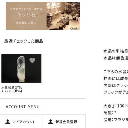
アベチュリン
アマゾナイト
アメジスト
最近チェックした商品
アラゴナイト
水晶の単結晶
エメラルド
水晶は無色透
favorite
オパール
こちらの水晶
柱面には成長
オブシディアン（黒曜石/十勝
内部はクラッ
水晶 結晶 278g
石）
7,200円(税込)
クラックが光
ガーデンクォーツ
大きさ：130
ACCOUNT MENU
硬度：7
カーネリアン
産地：ブラジ
person
person
マイアカウント
新規会員登録