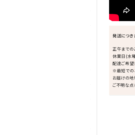
シトリン
ジャスパー
水晶
発送につき
スピネル
正午までの
休業日(水
スモーキークォーツ
配達ご希望
※最短での
セレスタイト
お届けの地
ご不明な点
ソーダライト
ターコイズ (トルコ石)
タイガーアイ/ホークアイ
祝☆