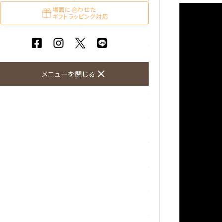
ガーネット
場面に合わせた
ギフトラッピング対応
化石（フォッシル）
カルサイト
close
メニューを閉じる
菊花石
黒水晶
クリソコラ
クリソプレーズ
クンツァイト
K2ブルー