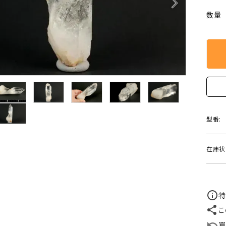
arrow_forward_ios
クリソコラ
クリソプレ
数量
原石/アクセサリー
丸玉 特集
シトリン
ジャスパー
White
Green
ッド型 特集
ハート形 特集
スモーキークォーツ
セレスタイ
Gray
Brown
 特集
鉱物解説
タイガーアイ/ホークアイ
トパーズ
翡翠
ピンクオパ
n
2月 Feb
型番:
フローライト
ヘミモルフ
y
6月 Jun
在庫状
ムーンストーン
モスアゲー
p
10月 Oct
ラブラドライト
ルチルクォ
特
ロードクロサイト
その他天然
こ
買