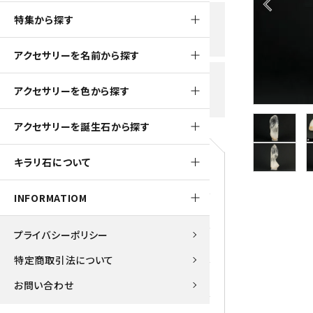
arrow_back_ios
黒水晶
特集から探す
新規会員登録で
大きいサイズの原石
国産 
500ptプレゼント
K2ブルー
アクセサリーを名前から探す
たまご形 特集
ピラミ
スピネル / パーガサイト
送料全国一律700円
アクセサリーを色から探す
5,500円(税込)以上ご購入で
美石 特集
ルース
送料無料
ターコイズ (トルコ石)
アクセサリーを誕生石から探す
パイライト
1月 Ja
キラリ石について
原石
ブルーレースアゲート
5月 Ma
INFORMATIOM
マラカイト
アクアマリン
9月 Se
プライバシーポリシー
ラピスラズリ
アゲート
特定商取引法について
ローズクォーツ
アズライト
お問い合わせ