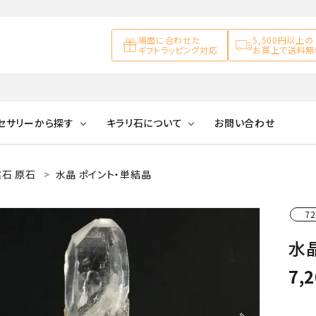
場面に合わせた
5,500円以上の
ギフトラッピング対応
お買上で送料無
セサリーから探す
キラリ石について
お問い合わせ
石 原石
水晶 ポイント・単結晶
アズライト
キラリ石について
お客様の声
アゲート
ブレスレット
天然石ループタイ
カ行
72
アメジスト
キラリ石ポイントに
公式ブログ
アラゴナイ
ついて
水晶
ネックレス
天然石ピアス
マ行
オブシディアン
ガーデンク
7,
天然石置き飾り
化石
カルサイト
Blue
Pink