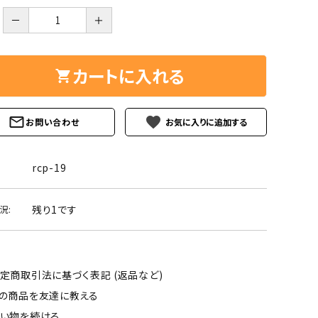
ーズ
クンツァイト
－
＋
ポイント 特集
水晶
Black
勾玉 特集
カートに入れる
ト
ソーダライト
Mix
石言葉辞典
トルマリン
favorite
お問い合わせ
ール
ブラッドストーン
3月 Mar
4月 Ap
rcp-19
ァイト
ボツワナアゲート
7月 Jul
8月 A
残り1です
況:
ト
ユナカイト
11月 Nov
12月 
ーツ
ルビー
定商取引法に基づく表記 (返品など)
石
の商品を友達に教える
い物を続ける