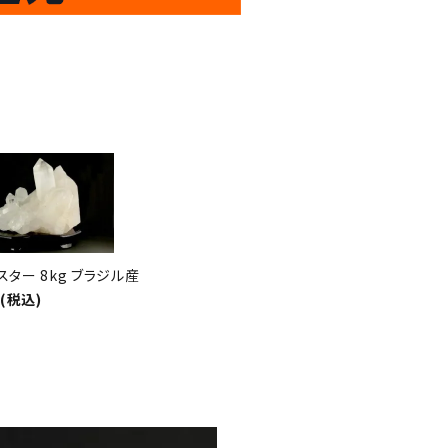
倍
迄!
!!
スター 8kg ブラジル産
円(税込)