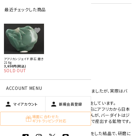
最近チェックした商品
特定商取引法に基づく表記 (返品など)
favorite
この商品を友達に教える
買い物を続ける
アフリカンジェイド 原石 磨き
216g
商品説明
3,650円(税込)
SOLD OUT
磨いたアフリカンジェイドの原石です。
ACCOUNT MENU
ジェイド(翡翠)に似ていることから名付けられましたが、実際はバ
ーダイトという鉱物です。
フックサイトを主成分とした鉱物で、濃い緑色をしています。
person
person
マイアカウント
新規会員登録
当社のアフリカンジェイドの原石は30年ほど前にアフリカから日本
に輸入されたもので正式な産地が分かりませんが、バーダイトはジ
場面に合わせた
ギフトラッピング対応
ンバブエと南アフリカのバーバートン周辺のみで産出する鉱物です。
こちらのアフリカンジェイドは濃淡のある緑色をした結晶で、研磨に