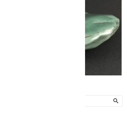
他の商品を探す
search
人気ランキング