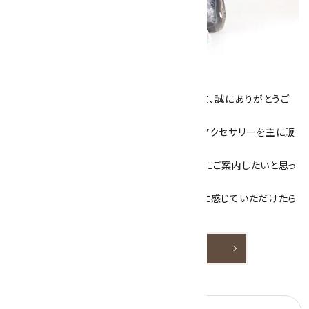
キラリ石について
数あるショップより、当店にお越し下さいまして、誠にありがとうご
ざいます！
当サイトは、天然石原石や天然石を使用したアクセサリーを主に販
売しています。
素敵な色や模様が魅力的な天然石を お客様にご案内したいと思っ
ております。
天然石アクセサリーと原石をより身近なものに感じていただけたら
嬉しいです。
詳しく見る