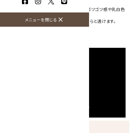
より表面には艶があります。
全体を丸磨きしてありますが原石の名残りでゴツゴツ感や乳白色
の結晶もあります。
close
メニューを閉じる
強い光に透かして見ると、端の一部分が薄っすらと透けます。
大きさ：98×66×32mm
産地：アフリカ
発送につきまして