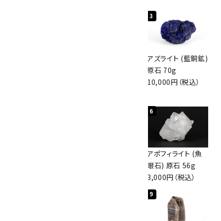
1
2
3
グリーンアポフィラ
ボルダーオパール
アズライト (藍銅鉱)
イト(魚眼石) 原石
原石 40.4g
原石 70g
3.1g
4,000円（税込）
10,000円（税込）
2,000円（税込）
4
5
6
ボルダーオパール
佐渡の赤玉石 原石
アポフィライト (魚
原石 36.5g
磨き 128g
眼石) 原石 56g
3,650円（税込）
3,000円（税込）
3,000円（税込）
7
8
9