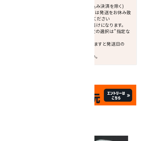
正午までのご注文で当日発送致します。(振込み決済を除く)
休業日(水曜日、第1．3木曜日)と臨時休業日は発送をお休み致
します。 営業日カレンダー(左下段)をご確認ください
配達ご希望日がない場合は、最短日でのお届けになります。
※最短でのお届けをご希望の場合、時間指定の選択は"指定な
し"をおすすめします。
お届けの地域によっては、時間帯を指定されますと発送日の
翌々日配送になります。
ご不明な点はお気軽にお問い合わせください。
✦
✦
祝☆サイトオープン17周年
✦
17
✦
th
ありがとうキャンペーン
関連商品
10倍
キラリ石ポイント
!!