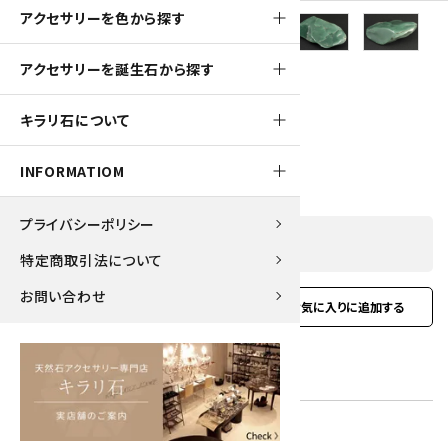
アクセサリーを色から探す
360pt
アクセサリーを誕生石から探す
アフリカンジェイド 原石 磨き 216g
キラリ石について
3,650円(税込)
INFORMATIOM
プライバシーポリシー
SOLD OUT
特定商取引法について
お問い合わせ
favorite
お問い合わせ
型番:
afjad-11
在庫状況:
在庫 0 売切れ中