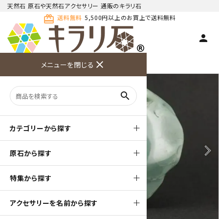
天然石 原石や天然石アクセサリー 通販のキラリ石
card_giftcard
送料無料
5,500円以上のお買上で送料無料
person
TOP
天然石 原石
翡翠 (ジェイド) 原石
close
メニューを閉じる
商品検索
カート(
0
)
お問い合
利用ガイ
メニュー
わせ
ド
search
カテゴリーから探す
arrow_back_ios
arrow_forward_ios
原石から探す
特集から探す
アクセサリーを名前から探す