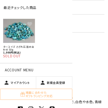
在庫状況:
在庫 0 売切れ中
最近チェックした商品
天然石 詰め合わせ
キーワード:
favorite
天然石さざれ石 詰め合わせ
ターコイズ さざれ石 詰め合
特定商取引法に基づく表記 (返品など)
わせ 50g
1,000円(税込)
この商品を友達に教える
SOLD OUT
買い物を続ける
ACCOUNT MENU
商品説明
person
person
マイアカウント
新規会員登録
場面に合わせた
ギフトラッピング対応
磨いたターコイズのさざれ石 詰め合わせです。
ターコイズは通常、不透明な結晶をした鉱物で、白色や水色、青緑
や黄緑色をしています。