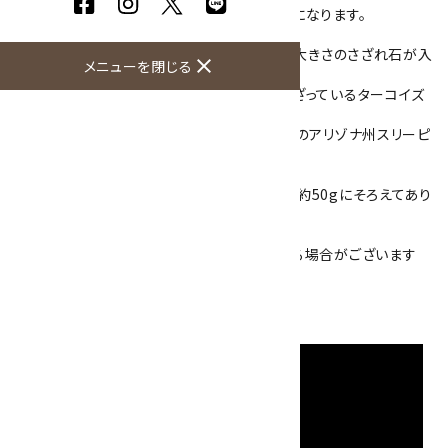
内部に銅を含むと空青色に、鉄を含むと緑色になります。
こちらの詰め合わせは、約5mm～1.5mmの大きさのさざれ石が入
close
メニューを閉じる
っています。
青緑色をした石にパイライトや他の鉱物が混ざっているターコイズ
で、
産地は不明ですが、色味からおそらくアメリカのアリゾナ州スリーピ
ングビューティー鉱山産と思われます。
天然石のため石の大きさや形が異なりますが約50gにそろえてあり
ます。
数量限定品！
※ご使用のモニターによって色が鮮やかにでる場合がございます
硬度：5.5～6
産地：不明