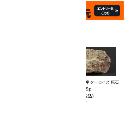
✦
✦
祝☆サイトオープン17周年
✦
17
✦
th
ありがとうキャンペーン
関連商品
10倍
キラリ石ポイント
!!
8/31
迄!
キングマン産 ターコイズ 原石
キングマン産 ターコイズ 原石
母岩付き 1.1kg
母岩付き 65g
16,000円(税込)
2,700円(税込)
SOLD OUT
SOLD OUT