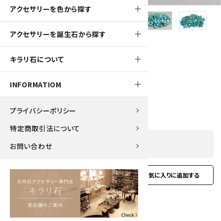
アクセサリーを色から探す
アクセサリーを誕生石から探す
100pt
キラリ石について
ターコイズ さざれ石 詰め合わせ 50g
INFORMATIOM
1,000円(税込)
プライバシーポリシー
特定商取引法について
SOLD OUT
お問い合わせ
favorite
お問い合わせ
型番:
ast-turq-01