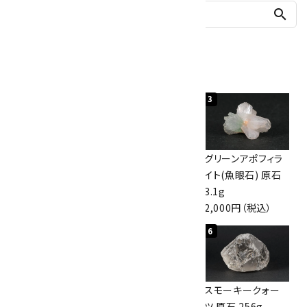
search
人気ランキング
1
2
3
神岡鉱山産水晶
ボルダーオパール
グリーンアポフィラ
10kg
原石 40.4g
イト(魚眼石) 原石
60,000円（税込）
4,000円（税込）
3.1g
2,000円（税込）
4
5
6
スモーキークォー
ボルダーオパール
スモーキークォー
ツ 原石 101g
原石 36.5g
ツ 原石 256g