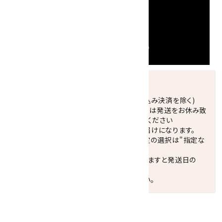
発送につきまして
正午までのご注文で当日発送致します。(振込み決済を除く)
休業日(水曜日、第1．3木曜日)と臨時休業日は発送をお休み致
します。 営業日カレンダー(左下段)をご確認ください
配達ご希望日がない場合は、最短日でのお届けになります。
※最短でのお届けをご希望の場合、時間指定の選択は"指定な
し"をおすすめします。
お届けの地域によっては、時間帯を指定されますと発送日の
翌々日配送になります。
ご不明な点はお気軽にお問い合わせください。