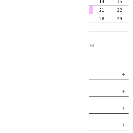
9
10
11
12
13
14
15
16
17
18
19
20
21
22
23
24
25
26
27
28
29
30
31
営業時間：10:00～18:00
定休日：水曜日、第1・3木曜日
■
・・・休業日
お支払い方法について
payment
送料・配送について
local_shipping
返品について
replay
ご利用案内
info