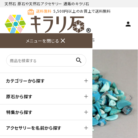
天然石 原石や天然石アクセサリー 通販のキラリ石
card_giftcard
送料無料
5,500円以上のお買上で送料無料
person
TOP
天然石 原石
ターコイズ (トルコ石) 原石
close
メニューを閉じる
商品検索
カート(
0
)
お問い合
利用ガイ
メニュー
わせ
ド
search
カテゴリーから探す
原石から探す
arrow_back_ios
arrow_forward_ios
特集から探す
アクセサリーを名前から探す