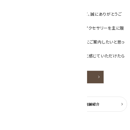
キラリ石について
数あるショップより、当店にお越し下さいまして、誠にありがとうご
ざいます！
当サイトは、天然石原石や天然石を使用したアクセサリーを主に販
売しています。
素敵な色や模様が魅力的な天然石を お客様にご案内したいと思っ
ております。
天然石アクセサリーと原石をより身近なものに感じていただけたら
嬉しいです。
詳しく見る
よくある質問
実店舗紹介
公式ブログ