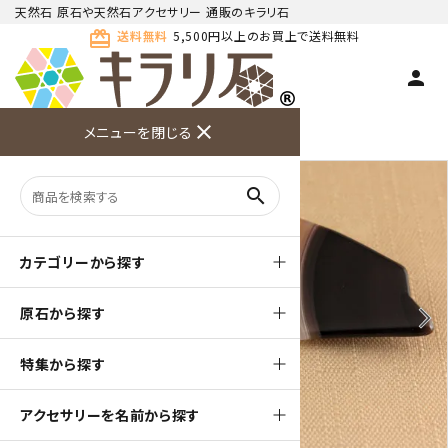
天然石 原石や天然石アクセサリー 通販のキラリ石
card_giftcard
送料無料
5,500円以上のお買上で送料無料
person
TOP
天然石 ブローチ
close
メニューを閉じる
商品検索
カート(
0
)
お問い合
利用ガイ
メニュー
わせ
ド
search
カテゴリーから探す
原石から探す
arrow_back_ios
arrow_forward_ios
特集から探す
アクセサリーを名前から探す