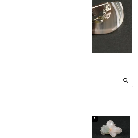
他の商品を探す
search
人気ランキング
1
2
3