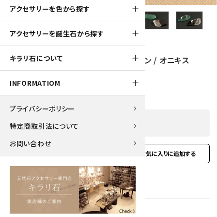
アクセサリーを色から探す
アクセサリーを誕生石から探す
130pt
キラリ石について
天然石ブローチ 2個セット アベンチュリン / オニキス
1,320円(税込)
INFORMATIOM
プライバシーポリシー
SOLD OUT
特定商取引法について
お問い合わせ
favorite
お問い合わせ
型番:
brooch-19
在庫状況:
在庫 0 売切れ中