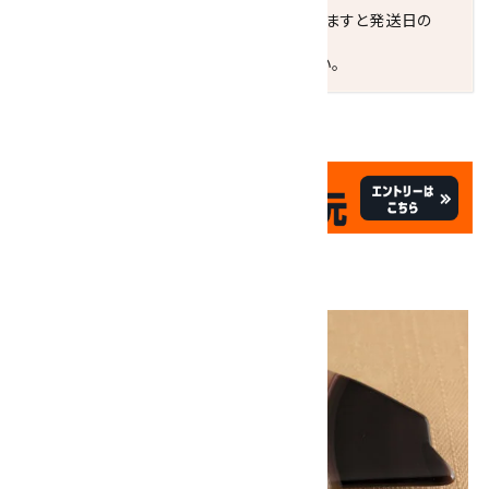
お届けの地域によっては、時間帯を指定されますと発送日の
翌々日配送になります。
ご不明な点はお気軽にお問い合わせください。
✦
✦
祝☆サイトオープン17周年
✦
17
✦
th
ありがとうキャンペーン
画像一覧
10倍
キラリ石ポイント
!!
8/31
迄!