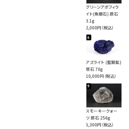
佐渡の赤玉石 原石
ボルダーオパール
グリーンアポフィラ
磨き 128g
原石 40.4g
イト(魚眼石) 原石
3,000円（税込）
4,000円（税込）
3.1g
2,000円（税込）
4
5
6
アポフィライト (魚
桜瑪瑙 丸玉
アズライト (藍銅鉱)
眼石) 原石 56g
47mm
原石 70g
3,000円（税込）
3,800円（税込）
10,000円（税込）
7
8
9
ボルダーオパール
アポフィライト (魚
スモーキークォー
原石 36.5g
眼石) 原石 39.6g
ツ 原石 256g
3,650円（税込）
2,000円（税込）
6,300円（税込）