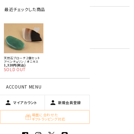
最近チェックした商品
女性おすすめアクセサリー
アベンチュリン
キーワード:
オニキス
favorite
緑色
黒色
天然石ブローチ 2個セット
アベンチュリン / オニキス
1,320円(税込)
特定商取引法に基づく表記 (返品など)
SOLD OUT
この商品を友達に教える
買い物を続ける
ACCOUNT MENU
person
person
マイアカウント
新規会員登録
商品説明
場面に合わせた
ギフトラッピング対応
天然石を使用したブローチの2個セットです。