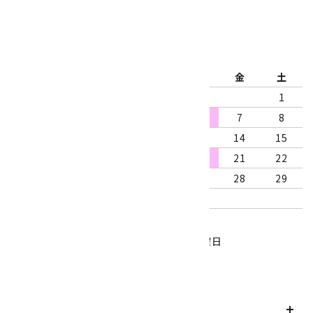
2026年8月
日
月
火
水
木
金
土
1
2
3
4
5
6
7
8
9
10
11
12
13
14
15
16
17
18
19
20
21
22
23
24
25
26
27
28
29
30
31
営業時間：10:00～18:00
定休日：水曜日、第1・3木曜日
■
・・・休業日
お支払い方法について
payment