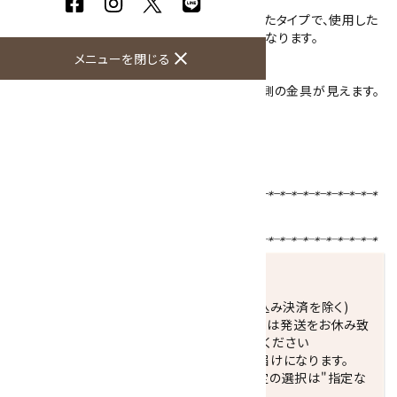
ラフな形の板状に加工された石に金具を付けたタイプで、使用した
石はアベンチュリン(緑色)とオニキス(黒色)になります。
close
メニューを閉じる
裏側のピンを使用するタイプになります。
※オニキスの一部分が半透明に透ける為、裏側の金具が見えます。
石のみの大きさ：
アベンチュリン：幅40×19mm 厚み4mm
オニキス：幅47×25mm 厚み3mm
【使用天然石 】
アベンチュリン
／
オニキス
発送につきまして
正午までのご注文で当日発送致します。(振込み決済を除く)
休業日(水曜日、第1．3木曜日)と臨時休業日は発送をお休み致
します。 営業日カレンダー(左下段)をご確認ください
配達ご希望日がない場合は、最短日でのお届けになります。
※最短でのお届けをご希望の場合、時間指定の選択は"指定な
し"をおすすめします。