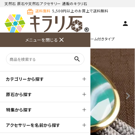
天然石 原石や天然石アクセサリー 通販のキラリ石
card_giftcard
送料無料
5,500円以上のお買上で送料無料
person
TOP
天然石ループタイ
ループタイ 金色フレーム付きタイプ
close
メニューを閉じる
商品検索
カート(
0
)
お問い合
利用ガイ
メニュー
わせ
ド
search
カテゴリーから探す
原石から探す
arrow_back_ios
arrow_forward_ios
特集から探す
アクセサリーを名前から探す