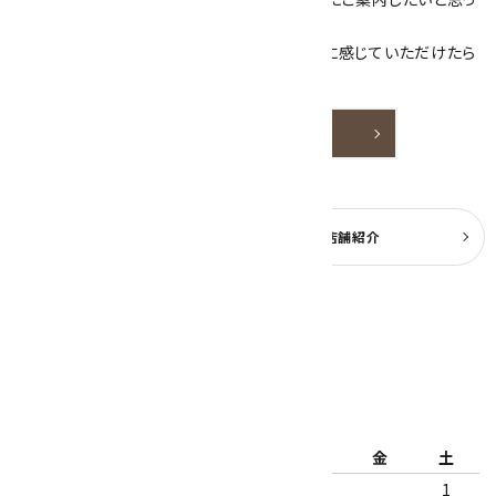
ております。
天然石アクセサリーと原石をより身近なものに感じていただけたら
嬉しいです。
詳しく見る
よくある質問
実店舗紹介
公式ブログ
2026年8月
日
月
火
水
木
金
土
1