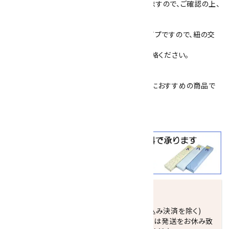
また、紐の色は4色(紺・赤・茶・グレー)ございますので、ご確認の上、
選択してください。
また、裏側は紐を通して留め爪で固定するタイプですので、紐の交
換が簡単にできません。
紐の交換、修理をご希望の場合は、一度、ご連絡ください。
簡易プレゼント包装を承っております。
父の日
や
敬老の日
、
恩師へのプレゼント
などにおすすめの商品で
す
クールビズ
にも大活躍！！
発送につきまして
正午までのご注文で当日発送致します。(振込み決済を除く)
休業日(水曜日、第1．3木曜日)と臨時休業日は発送をお休み致