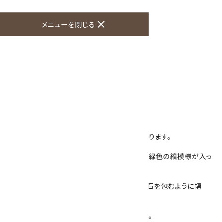
オプションの値段詳細
toc
close
メニューを閉じる
特定商取引法に基づく表記 (返品など)
この商品を友達に教える
買い物を続ける
商品説明
天然石で作ったオリジナルのループタイです。
石の淵がカットされ、ひと味違った存在感があります。
石はグリーンアゲートを使用し、緑の石に白や緑色の縞模様が入っ
ています。
石の大きさは30mm×40mm 厚さ6mmで、石を包むように幅
2mm 厚さ1mmのフレームが付いています。
フレームは真鍮に金色のメッキをしたものです。