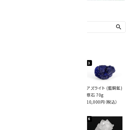
他の商品を探す
search
人気ランキング
1
2
3
グリーンアポフィラ
ボルダーオパール
アズライト (藍銅鉱)
イト(魚眼石) 原石
原石 40.4g
原石 70g
3.1g
4,000円（税込）
10,000円（税込）
2,000円（税込）
4
5
6