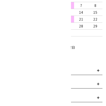
2
3
4
5
6
7
8
9
10
11
12
13
14
15
16
17
18
19
20
21
22
23
24
25
26
27
28
29
30
31
営業時間：10:00～18:00
定休日：水曜日、第1・3木曜日
■
・・・休業日
お支払い方法について
payment
送料・配送について
local_shipping
返品について
replay