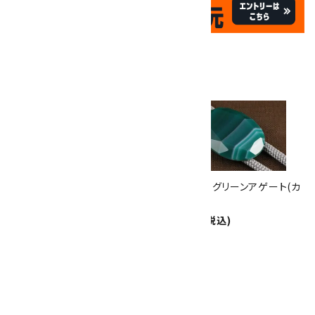
✦
✦
祝☆サイトオープン17周年
✦
17
✦
th
ありがとうキャンペーン
関連商品
10倍
キラリ石ポイント
!!
8/31
迄!
ループタイ フレーム付き グリー
ループタイ グリーンアゲート(カ
ンアゲート
ット)
7,000円(税込)
6,500円(税込)
ループタイ グリーンアゲート