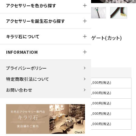
アクセサリーを色から探す
アクセサリーを誕生石から探す
800pt
キラリ石について
ループタイ 金色フレーム付き グリーンアゲート(カット)
8,000円(税込)
INFORMATIOM
プライバシーポリシー
紐の色
を選択してください
特定商取引法について
8,000円(税込)
選択してください
お問い合わせ
8,000円(税込)
紺
8,000円(税込)
赤
8,000円(税込)
茶
8,000円(税込)
グレー