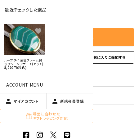
最近チェックした商品
－
＋
数量
favorite
カートに入れる
favorite
お問い合わせ
ループタイ 金色フレーム付
き グリーンアゲート(カット)
8,000円(税込)
型番:
rtfgc-16
ACCOUNT MENU
在庫状況:
残り1本です
person
person
マイアカウント
新規会員登録
グリーンアゲート
場面に合わせた
キーワード:
ギフトラッピング対応
緑色