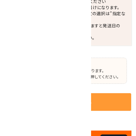
します。 営業日カレンダー(左下段)をご確認ください
配達ご希望日がない場合は、最短日でのお届けになります。
※最短でのお届けをご希望の場合、時間指定の選択は"指定な
し"をおすすめします。
お届けの地域によっては、時間帯を指定されますと発送日の
翌々日配送になります。
ご不明な点はお気軽にお問い合わせください。
【ご確認】
この商品はオプションの選択があります。
ページ上部で選択した後、カートボタンを押してください。
カートに入れる