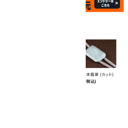
✦
祝☆サイトオープン17周年
✦
17
✦
th
ありがとうキャンペーン
関連商品
10倍
キラリ石ポイント
!!
8/31
迄!
ループタイ 金色フレーム付き 本
ループタイ 本翡翠 (カット)
翡翠
15,000円(税込)
16,000円(税込)
ループタイ 本翡翠