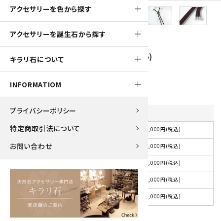
アクセサリーを色から探す
700pt
アクセサリーを誕生石から探す
ループタイ フレーム付き B.Cジェイド(小)
キラリ石について
7,000円(税込)
INFORMATIOM
プライバシーポリシー
紐の色
を選択してください
特定商取引法について
7,000円(税込)
選択してください
お問い合わせ
7,000円(税込)
紺
7,000円(税込)
赤
7,000円(税込)
茶
7,000円(税込)
グレー