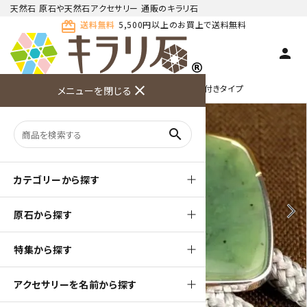
天然石 原石や天然石アクセサリー 通販のキラリ石
card_giftcard
送料無料
5,500円以上のお買上で送料無料
person
TOP
天然石ループタイ
ループタイ フレーム付きタイプ
close
メニューを閉じる
商品検索
カート(
0
)
お問い合
利用ガイ
メニュー
わせ
ド
search
カテゴリーから探す
arrow_back_ios
arrow_forward_ios
原石から探す
特集から探す
アクセサリーを名前から探す