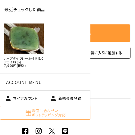
最近チェックした商品
－
＋
数量
favorite
カートに入れる
favorite
お問い合わせ
ループタイ フレーム付き B.C
ジェイド(小)
7,000円(税込)
型番:
rtfs-09
ACCOUNT MENU
在庫状況:
残り1本です
person
person
マイアカウント
新規会員登録
場面に合わせた
ギフトラッピング対応
オプションの値段詳細
toc
特定商取引法に基づく表記 (返品など)
この商品を友達に教える