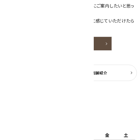
素敵な色や模様が魅力的な天然石を お客様にご案内したいと思っ
ております。
天然石アクセサリーと原石をより身近なものに感じていただけたら
嬉しいです。
詳しく見る
よくある質問
実店舗紹介
公式ブログ
2026年8月
日
月
火
水
木
金
土