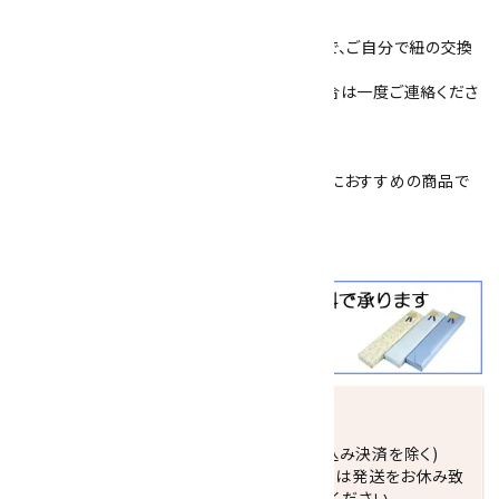
してください。
裏側は、紐をはめ込み固定するタイプですので、ご自分で紐の交換
ができます。
追加で紐を購入したい場合や、交換したい場合は一度ご連絡くださ
い。(400円／本)
簡易プレゼント包装を承っております。
父の日
や
敬老の日
、
恩師へのプレゼント
などにおすすめの商品で
す。
クールビズ
にも大活躍！！
発送につきまして
正午までのご注文で当日発送致します。(振込み決済を除く)
休業日(水曜日、第1．3木曜日)と臨時休業日は発送をお休み致
します。 営業日カレンダー(左下段)をご確認ください