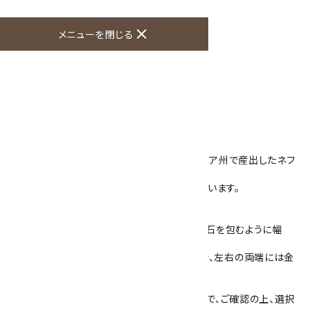
買い物を続ける
close
メニューを閉じる
商品説明
天然石で作ったオリジナルのループタイです。
石は、B.Cジェイドを使用しています。
B.Cジェイドはカナダのブリティッシュコロンビア州で産出したネフ
ライト(軟玉)です。
濃淡のある緑色や黒色の結晶が模様を作っています。
小さいサイズですっきりとしています。
石の大きさは32mm×37mm 厚さ3mmで、石を包むように幅
1mm 厚さ2mmのフレームが付いています。
フレームは真鍮にロジウムメッキをしたもので、左右の両端には金
色のアクセントがあります。
紐の色は4色(紺・赤・茶・グレー)ございますので、ご確認の上、選択