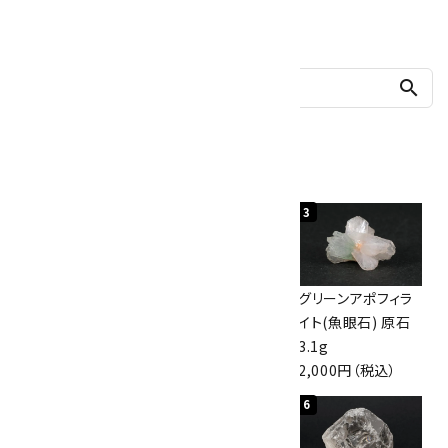
他の商品を探す
search
人気ランキング
1
2
3
神岡鉱山産水晶
ボルダーオパール
グリーンアポフィラ
10kg
原石 40.4g
イト(魚眼石) 原石
60,000円（税込）
4,000円（税込）
3.1g
2,000円（税込）
4
5
6