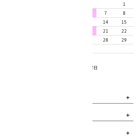
1
2
3
4
5
6
7
8
9
10
11
12
13
14
15
16
17
18
19
20
21
22
23
24
25
26
27
28
29
30
31
営業時間：10:00～18:00
定休日：水曜日、第1・3木曜日
■
・・・休業日
お支払い方法について
payment
送料・配送について
local_shipping
返品について
replay