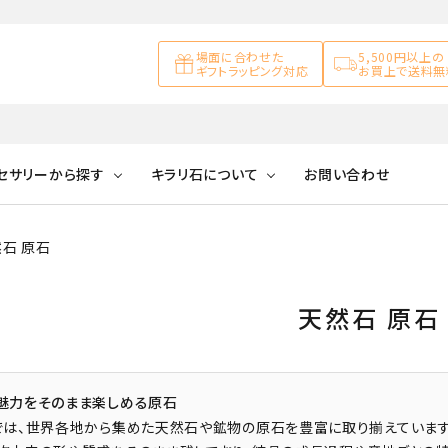
場面に合わせた
5,500円以上の
ギフトラッピング対応
お買上で送料無
セサリーから探す
キラリ石について
お問い合わせ
石 原石
アズライト
キラリ石について
お客様の声
アゲート
ブレスレット
天然石ループタイ
カ行
アメジスト
キラリ石ポイントに
公式ブログ
アラゴナイ
天然石 原石
ついて
ネックレス
天然石ピアス
マ行
オブシディアン
ガーデンク
天然石置き飾り
魅力をそのまま楽しめる原石
化石
カルサイト
では、世界各地から集めた天然石や鉱物の原石を豊富に取り揃えています
Blue
Pink