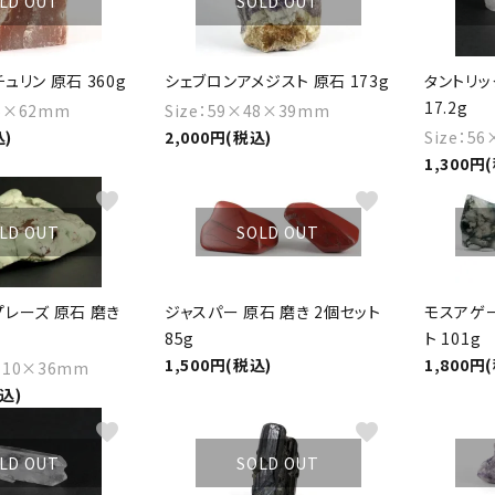
LD OUT
SOLD OUT
ュリン 原石 360g
シェブロンアメジスト 原石 173g
タントリッ
17.2g
65×62mm
Size：59×48×39mm
込)
2,000円(税込)
Size：5
1,300円
favorite
favorite
LD OUT
SOLD OUT
レーズ 原石 磨き
ジャスパー 原石 磨き 2個セット
モスアゲー
85g
ト 101g
1,500円(税込)
1,800円
×110×36mm
税込)
favorite
favorite
LD OUT
SOLD OUT