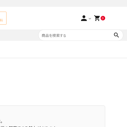
person
shopping_cart
0
料
search
よくあるご質問
アベチュリン
実店舗情報
天然石ペンダント
サ行
タ行
ト
エメラルド
つまみ細工×天然石
ラ行
ォーツ
カーネリアン
多用途天然石
菊花石
。
Yellow