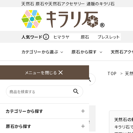
天然石 原石や天然石アクセサリー 通販のキラリ石
info_outline
人気ワード
ヒマラヤ
原石
ブレスレット
カテゴリーから選ぶ
原石から探す
天然石アク
フリーワードから探す
close
メニューを閉じる
TOP
天然
アクアマリン
search
天然石 原石
天然石
ア行
search
アマゾナイト
原石
ループタイ
ペンダント
誕生石
ワイヤーアクセサリー
天然石
ハ行
オパール
豊富な決済方法
カテゴリーから探す
クレジットカード・PayPay ・
天然石 ブローチ
和小物
天然石の
ガーネット
Amzon Payなどお好きな 決
原石から探す
キラリ石
済方法を選択できます