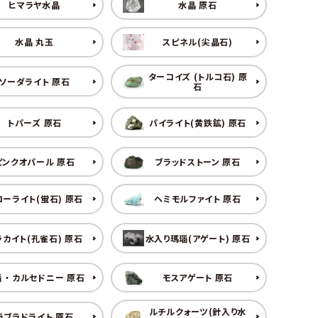
ヒマラヤ水晶
水晶 原石
水晶 丸玉
スピネル(尖晶石)
ターコイズ (トルコ石) 原
ソーダライト 原石
石
トパーズ 原石
パイライト(黄鉄鉱) 原石
ピンクオパール 原石
ブラッドストーン 原石
ローライト(蛍石) 原石
ヘミモルファイト 原石
ラカイト(孔雀石) 原石
水入り瑪瑙(アゲート) 原石
 ・ カルセドニー 原石
モスアゲート 原石
ルチルクォーツ(針入り水
ラブラドライト 原石