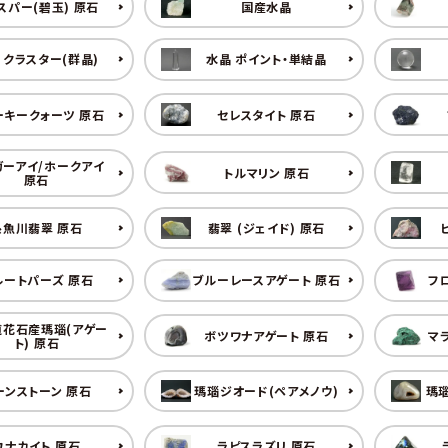
スパー(碧玉) 原石
国産水晶
 クラスター(群晶)
水晶 ポイント・単結晶
ーキークォーツ 原石
セレスタイト 原石
ガーアイ/ホークアイ
トルマリン 原石
原石
糸魚川翡翠 原石
翡翠 (ジェイド) 原石
ルートパーズ 原石
ブルーレースアゲート 原石
フ
道花石産瑪瑙(アゲー
ボツワナアゲート 原石
マ
ト) 原石
ーンストーン 原石
瑪瑙ジオード(ペアメノウ)
瑪瑙
ユナカイト 原石
ラピスラズリ 原石