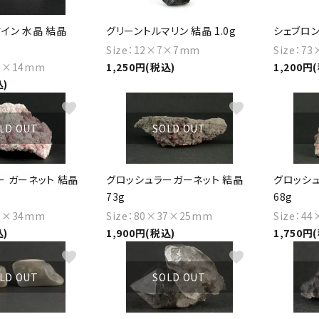
イン 水晶 結晶
グリーントルマリン 結晶 1.0g
シェブロン
Size：12×7×7mm
Size：7
15×14mm
1,250円(税込)
1,200円
込)
favorite
favorite
LD OUT
SOLD OUT
 ガーネット 結晶
グロッシュラーガーネット 結晶
グロッシュ
73g
68g
42×34mm
Size：80×37×25mm
Size：4
込)
1,900円(税込)
1,750円
favorite
favorite
LD OUT
SOLD OUT