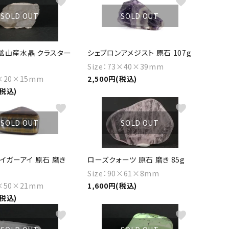
favorite
favorite
SOLD OUT
SOLD OUT
鉱山産水晶 クラスター
シェブロンアメジスト 原石 107g
Size：73×40×39mm
4×20×15mm
2,500円(税込)
(税込)
favorite
favorite
SOLD OUT
SOLD OUT
イガーアイ 原石 磨き
ローズクォーツ 原石 磨き 85g
Size：90×61×8mm
5×50×21mm
1,600円(税込)
(税込)
favorite
favorite