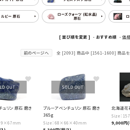
ローズクォーツ (紅水晶)
ルビー 原石
ロ
原石
[ 並び順を変更 ]
-
おすすめ順
-
価
前のページへ
全 [2093] 商品中 [1561-1600] 
favorite
favorite
LD OUT
SOLD OUT
ュリン 原石 磨き
ブルーアベンチュリン 原石 磨き
北海道花石
365g
Size：1
×99×67mm
Size：68×66×40mm
9,000円
税込)
5,300円(税込)