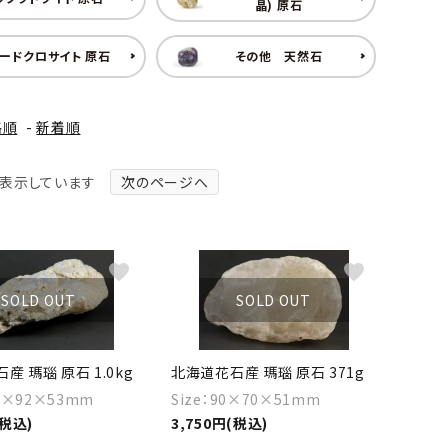
晶) 原石
ードクロサイト 原石
その他 天然石
格順
-
新着順
商品を表示しています
次のページへ
favorite
favorite
SOLD OUT
SOLD OUT
産 瑪瑙 原石 1.0kg
北海道花石産 瑪瑙 原石 371g
57×92×53mm
Size：90×70×51mm
(税込)
3,750円(税込)