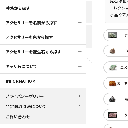
原石は鉱
黒水晶
コレクシ
特集から探す
新規会員登録で
大きいサイズの原石
国産 
水晶やア
500ptプレゼント
K2ブルー
アクセサリーを名前から探す
たまご形 特集
ピラミ
スピネル / パーガサイト
送料全国一律700円
ア
アクセサリーを色から探す
5,500円(税込)以上ご購入で
美石 特集
ルース
送料無料
ターコイズ (トルコ石)
アクセサリーを誕生石から探す
パイライト
1月 Ja
キラリ石について
エメ
原石
ブルーレースアゲート
5月 Ma
INFORMATIOM
カーネ
マラカイト
アクアマリン
9月 Se
プライバシーポリシー
ラピスラズリ
アゲート
特定商取引法について
ローズクォーツ
アズライト
ク
お問い合わせ