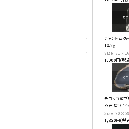
シトリン
ジャスパー
SO
水晶
ファントムクォ
10.8g
スピネル
Size：31×
スモーキークォーツ
1,900円(税
セレスタイト
SO
ソーダライト
モロッコ産ブ
ターコイズ (トルコ石)
原石 磨き 10
Size：90×
タイガーアイ/ホークアイ
1,850円(税