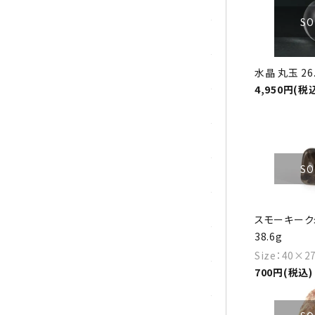
トパーズ
SO
トルマリン
パイライト(黄鉄鉱)
水晶 丸玉 26
4,950円(税
翡翠 (ジェイド)
ピンクオパール
SO
ブラッドストーン
ブルーレースアゲート
スモーキーク
38.6g
フローライト(蛍石)
Size：40×
700円(税込)
ヘミモルファイト
ボツワナアゲート