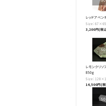
SO
マラカイト(孔雀石)
レッドアベンチ
ムーンストーン
Size：67×
3,200円(税
モスアゲート
ユナカイト
SO
ラピスラズリ
レモンクリソプ
ラブラドライト
850g
Size：128
ルチルクォーツ
14,500円(
ルビー
SO
ローズクォーツ