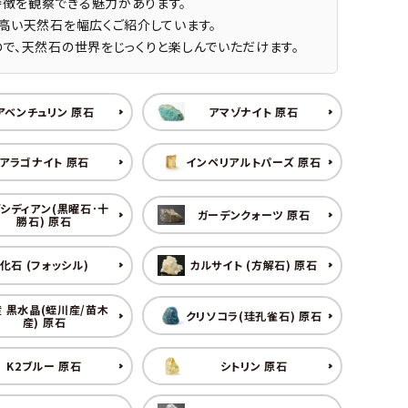
徴を観察できる魅力があります。
ーズ
クンツァイト
高い天然石を幅広くご紹介しています。
ポイント 特集
で、天然石の世界をじっくりと楽しんでいただけます。
水晶
Black
勾玉 特集
ト
ソーダライト
Mix
アベンチュリン 原石
アマゾナイト 原石
石言葉辞典
トルマリン
アラゴナイト 原石
インペリアルトパーズ 原石
ール
ブラッドストーン
3月 Mar
4月 Ap
シディアン(黒曜石･十
ガーデンクォーツ 原石
勝石) 原石
ァイト
ボツワナアゲート
7月 Jul
8月 A
化石 (フォッシル)
カルサイト (方解石) 原石
ト
ユナカイト
11月 Nov
12月 
 黒水晶(蛭川産/苗木
クリソコラ(珪孔雀石) 原石
ーツ
ルビー
産) 原石
石
K2ブルー 原石
シトリン 原石