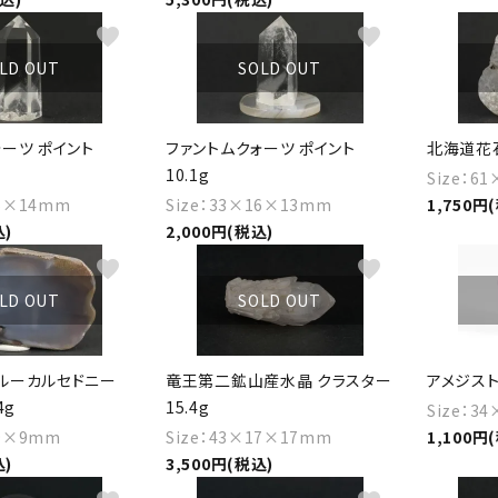
favorite
favorite
LD OUT
SOLD OUT
ーツ ポイント
ファントムクォーツ ポイント
北海道花石
10.1g
Size：6
16×14mm
Size：33×16×13mm
1,750円
込)
2,000円(税込)
favorite
favorite
LD OUT
SOLD OUT
ルーカルセドニー
竜王第二鉱山産水晶 クラスター
アメジスト 
4g
15.4g
Size：3
59×9mm
Size：43×17×17mm
1,100円
込)
3,500円(税込)