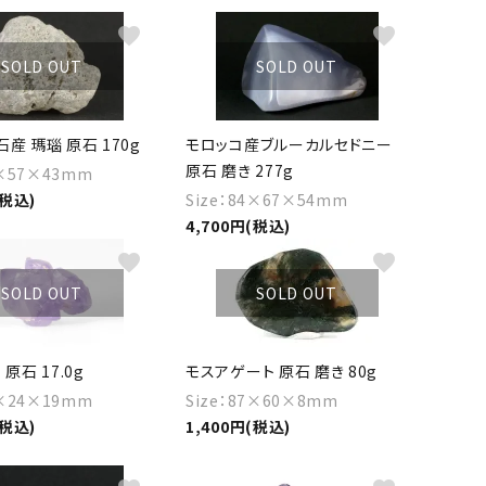
favorite
favorite
SOLD OUT
SOLD OUT
産 瑪瑙 原石 170g
モロッコ産ブルーカルセドニー
原石 磨き 277g
1×57×43mm
(税込)
Size：84×67×54mm
4,700円(税込)
favorite
favorite
SOLD OUT
SOLD OUT
原石 17.0g
モスアゲート 原石 磨き 80g
4×24×19mm
Size：87×60×8mm
(税込)
1,400円(税込)