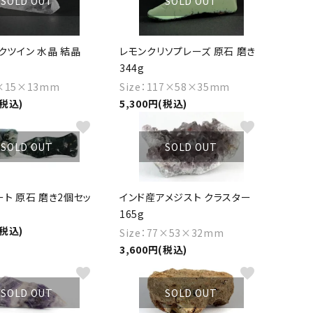
SOLD OUT
SOLD OUT
クツイン 水晶 結晶
レモンクリソプレーズ 原石 磨き
344g
6×15×13mm
Size：117×58×35mm
(税込)
5,300円(税込)
favorite
favorite
SOLD OUT
SOLD OUT
ト 原石 磨き2個セッ
インド産アメジスト クラスター
165g
(税込)
Size：77×53×32mm
3,600円(税込)
favorite
favorite
SOLD OUT
SOLD OUT