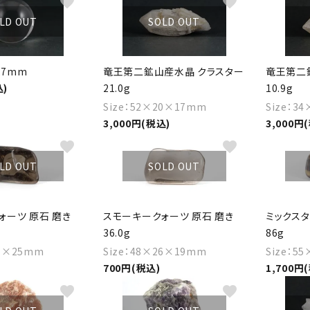
favorite
favorite
LD OUT
SOLD OUT
.7mm
竜王第二鉱山産水晶 クラスター
竜王第二
込)
21.0g
10.9g
Size：52×20×17mm
Size：3
3,000円(税込)
3,000円
favorite
favorite
LD OUT
SOLD OUT
ォーツ 原石 磨き
スモーキークォーツ 原石 磨き
ミックスタ
36.0g
86g
27×25mm
Size：48×26×19mm
Size：5
700円(税込)
1,700円
favorite
favorite