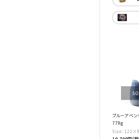
ガーネット
化石（フォッシル）
カルサイト
菊花石
黒水晶
クリソコラ
SO
クリソプレーズ
クンツァイト
ブルーアベンチ
779g
K2ブルー
Size：122
10,700円(