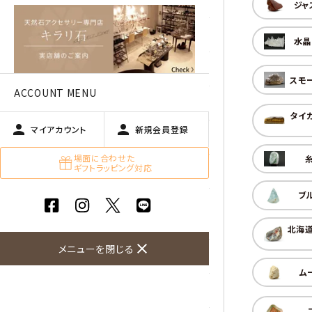
アベチュリン
ジャ
アマゾナイト
水晶
アメジスト
スモ
ACCOUNT MENU
アラゴナイト
タイ
person
person
マイアカウント
新規会員登録
エメラルド
場面に合わせた
ギフトラッピング対応
オパール
ブ
オブシディアン（黒曜石/十勝
石）
北海
close
メニューを閉じる
ガーデンクォーツ
ム
カーネリアン