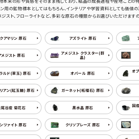
物本来の形や質感をそのまま残しており、結晶の成長過程や産地ごとの特
クリソコラ
クリソプレ
ョン用の鉱物標本としてはもちろん、インテリアや学習資料としても価値の
原石/アクセサリー
丸玉 特集
メジスト、フローライトなど、多彩な原石の種類からお選びいただけますの
シトリン
ジャスパー
White
Green
ッド型 特集
ハート形 特集
スモーキークォーツ
セレスタイ
Gray
Brown
クアマリン 原石
アズライト 原石
 特集
鉱物解説
タイガーアイ/ホークアイ
トパーズ
アメジスト クラスター(群
アメジスト 原石
晶)
翡翠
ピンクオパ
n
2月 Feb
オブ
ラルド(翠玉) 原石
オパール 原石
フローライト
ヘミモルフ
y
6月 Jun
リアン(紅玉髄) 原石
ガーネット(柘榴石) 原石
ムーンストーン
モスアゲー
p
10月 Oct
国産
根尾谷産 菊花石
黒水晶 原石
ラブラドライト
ルチルクォ
ロードクロサイト
その他天然
ンツァイト 原石
クリソプレーズ 原石