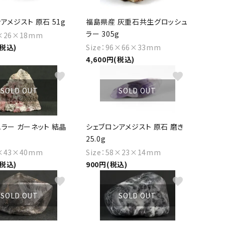
アメジスト 原石 51g
福島県産 灰重石共生グロッシュ
ラー 305g
3×26×18mm
(税込)
Size：96×66×33mm
4,600円(税込)
favorite
favorite
SOLD OUT
SOLD OUT
ラー ガーネット 結晶
シェブロンアメジスト 原石 磨き
25.0g
4×43×40mm
Size：58×23×14mm
(税込)
900円(税込)
favorite
favorite
SOLD OUT
SOLD OUT