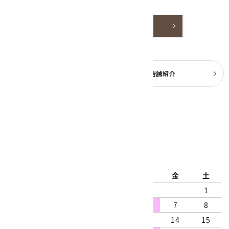
嬉しいです。
詳しく見る
よくある質問
実店舗紹介
公式ブログ
2026年8月
日
月
火
水
木
金
土
1
2
3
4
5
6
7
8
9
10
11
12
13
14
15