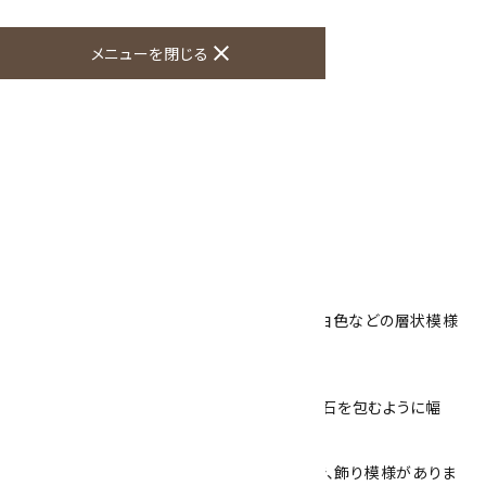
オプションの値段詳細
toc
close
メニューを閉じる
特定商取引法に基づく表記 (返品など)
この商品を友達に教える
買い物を続ける
商品説明
天然石で作ったループタイです。
石は縞オニキスを使用し、黒色や茶色の石に白色などの層状模様
が入っています。
小さいサイズですっきりとしています。
石の大きさは38mm×28mm 厚さ4mmで、石を包むように幅
1mm 厚さ2mmのフレームが付いています。
フレームは真鍮にロジウムメッキをしたもので、飾り模様がありま