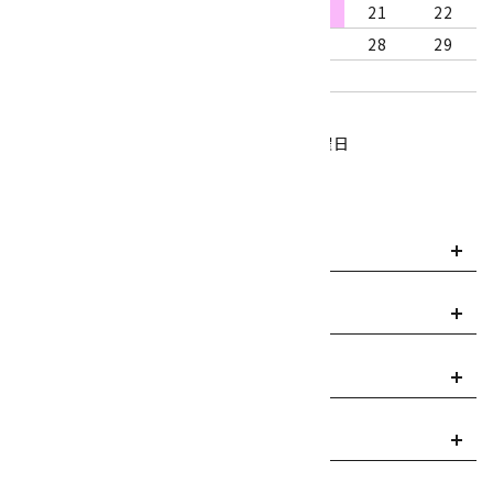
16
17
18
19
20
21
22
23
24
25
26
27
28
29
30
31
営業時間：10:00～18:00
定休日：水曜日、第1・3木曜日
■
・・・休業日
お支払い方法について
payment
送料・配送について
local_shipping
返品について
replay
ご利用案内
info