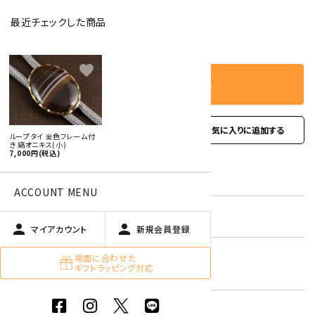
最近チェックした商品
－
＋
数量
favorite
カートに入れる
favorite
お問い合わせ
ループタイ 金色フレーム付
き 縞オニキス(小)
7,000円(税込)
型番:
rtfgs-04
ACCOUNT MENU
在庫状況:
残り1です
person
person
マイアカウント
新規会員登録
オニキス
場面に合わせた
キーワード:
ギフトラッピング対応
黒色