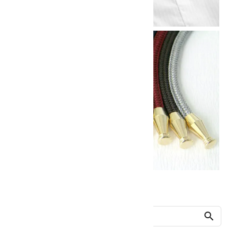
他の商品を探す
search