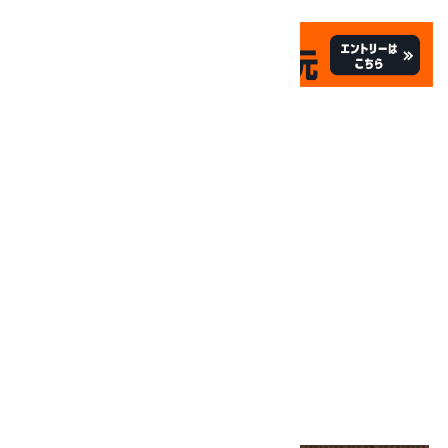
✦
✦
祝☆サイトオープン17周年
✦
17
✦
th
ありがとうキャンペーン
関連商品
10倍
キラリ石ポイント
!!
8/31
迄!
ループタイ 縞オニキス (カット)
6,500円(税込)
SOLD OUT
画像一覧