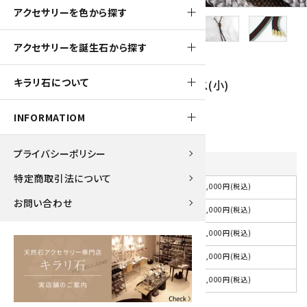
アクセサリーを色から探す
アクセサリーを誕生石から探す
700pt
キラリ石について
ループタイ 金色フレーム付き 縞オニキス(小)
7,000円(税込)
INFORMATIOM
プライバシーポリシー
紐の色
を選択してください
特定商取引法について
7,000円(税込)
選択してください
お問い合わせ
7,000円(税込)
紺
7,000円(税込)
赤
7,000円(税込)
茶
7,000円(税込)
グレー