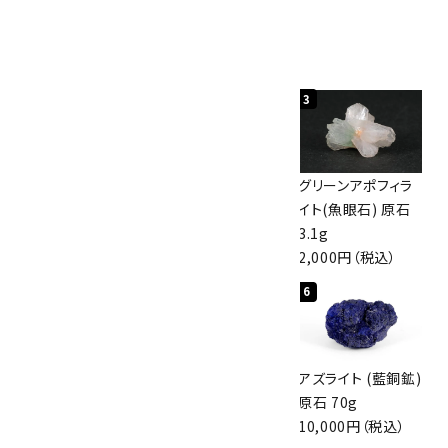
人気ランキング
1
2
3
佐渡の赤玉石 原石
ボルダーオパール
グリーンアポフィラ
磨き 128g
原石 40.4g
イト(魚眼石) 原石
3,000円（税込）
4,000円（税込）
3.1g
2,000円（税込）
4
5
6
アポフィライト (魚
桜瑪瑙 丸玉
アズライト (藍銅鉱)
眼石) 原石 56g
47mm
原石 70g
3,000円（税込）
3,800円（税込）
10,000円（税込）