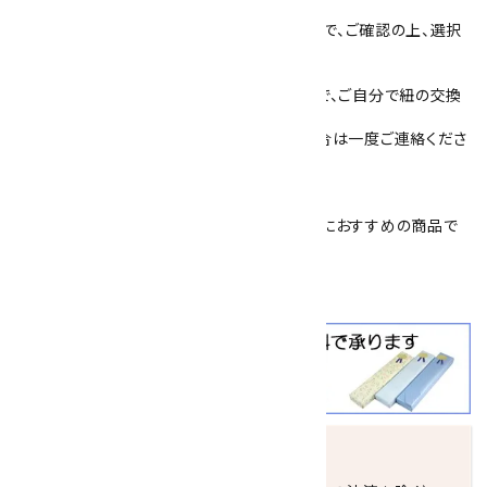
す。
紐の色は4色(紺・赤・茶・グレー)ございますので、ご確認の上、選択
してください。
裏側は、紐をはめ込み固定するタイプですので、ご自分で紐の交換
ができます。
追加で紐を購入したい場合や、交換したい場合は一度ご連絡くださ
い。(400円／本)
簡易プレゼント包装を承っております。
父の日
や
敬老の日
、
恩師へのプレゼント
などにおすすめの商品で
す。
クールビズ
にも大活躍！！
発送につきまして