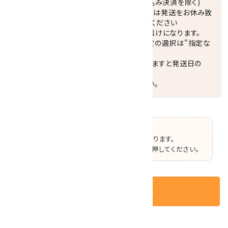
正午までのご注文で当日発送致します。(振込み決済を除く)
休業日(水曜日、第1．3木曜日)と臨時休業日は発送をお休み致
します。 営業日カレンダー(左下段)をご確認ください
配達ご希望日がない場合は、最短日でのお届けになります。
※最短でのお届けをご希望の場合、時間指定の選択は"指定な
し"をおすすめします。
お届けの地域によっては、時間帯を指定されますと発送日の
翌々日配送になります。
ご不明な点はお気軽にお問い合わせください。
【ご確認】
この商品はオプションの選択があります。
ページ上部で選択した後、カートボタンを押してください。
カートに入れる