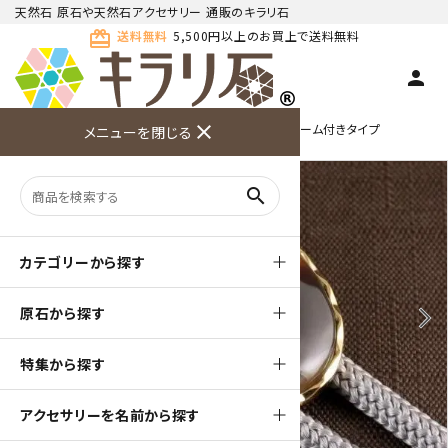
天然石 原石や天然石アクセサリー 通販のキラリ石
card_giftcard
送料無料
5,500円以上のお買上で送料無料
person
TOP
天然石ループタイ
ループタイ 金色フレーム付きタイプ
close
メニューを閉じる
商品検索
カート(
0
)
お問い合
利用ガイ
メニュー
わせ
ド
search
カテゴリーから探す
原石から探す
arrow_back_ios
arrow_forward_ios
特集から探す
アクセサリーを名前から探す