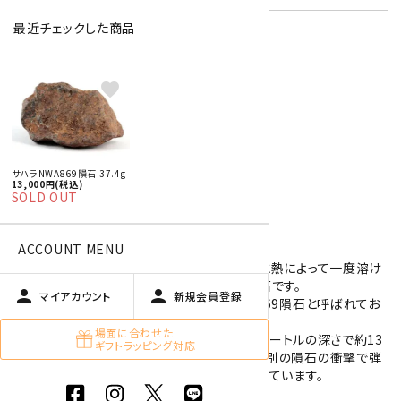
最近チェックした商品
特定商取引法に基づく表記 (返品など)
favorite
この商品を友達に教える
買い物を続ける
サハラNWA869隕石 37.4g
13,000円(税込)
商品説明
SOLD OUT
ACCOUNT MENU
サハラ砂漠産のコンドライトです。
コンドライトは地球に衝突した際に強い衝撃と熱によって一度溶け
た岩石や金属が、急に冷えて固まった石質隕石です。
person
person
マイアカウント
新規会員登録
サハラ砂漠で発見された隕石はサハラNWA869隕石と呼ばれてお
り、NWAはNorth West Africaの略です。
場面に合わせた
また、NWA869隕石は、火星表面から約100メートルの深さで約13
ギフトラッピング対応
億年前に冷え固まった岩石が火星に衝突した別の隕石の衝撃で弾
き飛ばされて地球に落下したもの、と考えられています。