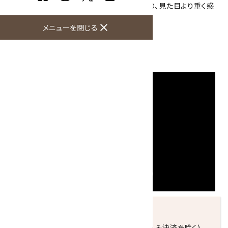
こちらのコドンドライは茶色でゴツゴツしており、見た目より重く感
じます。
コレクションにいかがですか？
close
メニューを閉じる
大きさ：44×24×21mm
産地：サハラ砂漠
発送につきまして
正午までのご注文で当日発送致します。(振込み決済を除く)