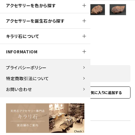
アクセサリーを色から探す
1300pt
アクセサリーを誕生石から探す
サハラNWA869隕石 37.4g
キラリ石について
13,000円(税込)
INFORMATIOM
プライバシーポリシー
SOLD OUT
特定商取引法について
お問い合わせ
favorite
お問い合わせ
型番:
chond-01
在庫状況:
在庫 0 売切れ中