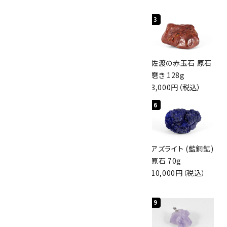
1
2
3
桜瑪瑙 丸玉
ボルダーオパール
佐渡の赤玉石 原石
47mm
原石 40.4g
磨き 128g
3,800円（税込）
4,000円（税込）
3,000円（税込）
4
5
6
アポフィライト (魚
グリーンアポフィラ
アズライト (藍銅鉱)
眼石) 原石 56g
イト(魚眼石) 原石
原石 70g
3,000円（税込）
3.1g
10,000円（税込）
2,000円（税込）
7
8
9