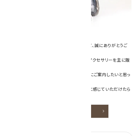
キラリ石について
数あるショップより、当店にお越し下さいまして、誠にありがとうご
ざいます！
当サイトは、天然石原石や天然石を使用したアクセサリーを主に販
売しています。
素敵な色や模様が魅力的な天然石を お客様にご案内したいと思っ
ております。
天然石アクセサリーと原石をより身近なものに感じていただけたら
嬉しいです。
詳しく見る