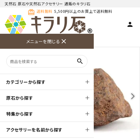
天然石 原石や天然石アクセサリー 通販のキラリ石
card_giftcard
送料無料
5,500円以上のお買上で送料無料
person
TOP
天然石 原石
その他 天然石
close
メニューを閉じる
商品検索
カート(
0
)
お問い合
利用ガイ
メニュー
わせ
ド
search
カテゴリーから探す
arrow_back_ios
arrow_forward_ios
原石から探す
特集から探す
アクセサリーを名前から探す