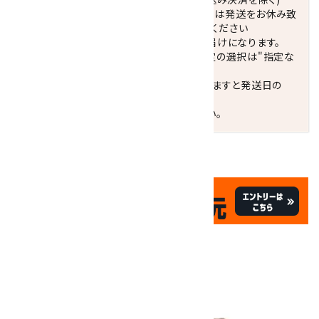
休業日(水曜日、第1．3木曜日)と臨時休業日は発送をお休み致
します。 営業日カレンダー(左下段)をご確認ください
配達ご希望日がない場合は、最短日でのお届けになります。
※最短でのお届けをご希望の場合、時間指定の選択は"指定な
し"をおすすめします。
お届けの地域によっては、時間帯を指定されますと発送日の
翌々日配送になります。
ご不明な点はお気軽にお問い合わせください。
✦
✦
祝☆サイトオープン17周年
✦
17
✦
th
ありがとうキャンペーン
画像一覧
10倍
キラリ石ポイント
!!