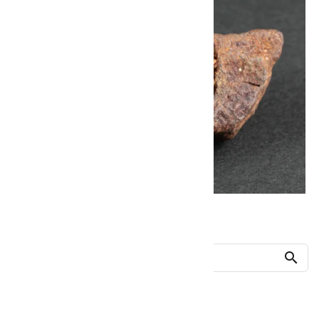
他の商品を探す
search
人気ランキング