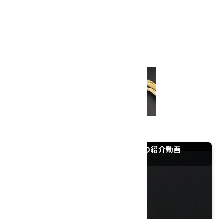
石のみの大きさ：30×22×5mm
全体の重さ：8.6g
金具：シルバー925(ゴールドメッキ)
※ペンダントトップのみの販売です。
シルバーチェーン・革紐
はこちらから
ペンダントトップ ブルーレースアゲートの紹介動画｜
YouTube