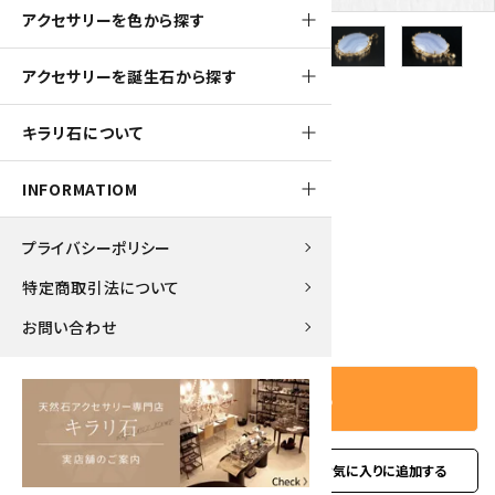
アクセサリーを色から探す
アクセサリーを誕生石から探す
750pt
キラリ石について
ペンダントトップ ブルーレースアゲート
INFORMATIOM
7,500円(税込)
プライバシーポリシー
特定商取引法について
－
＋
数量
お問い合わせ
カートに入れる
favorite
お問い合わせ