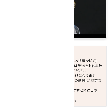
発送につきまして
正午までのご注文で当日発送致します。(振込み決済を除く)
休業日(水曜日、第1．3木曜日)と臨時休業日は発送をお休み致
します。 営業日カレンダー(左下段)をご確認ください
配達ご希望日がない場合は、最短日でのお届けになります。
※最短でのお届けをご希望の場合、時間指定の選択は"指定な
し"をおすすめします。
お届けの地域によっては、時間帯を指定されますと発送日の
翌々日配送になります。
ご不明な点はお気軽にお問い合わせください。