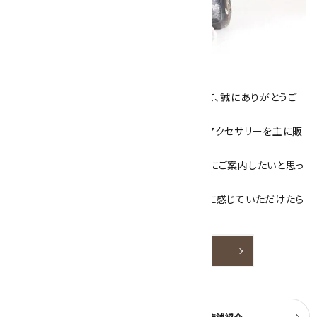
キラリ石について
数あるショップより、当店にお越し下さいまして、誠にありがとうご
ざいます！
当サイトは、天然石原石や天然石を使用したアクセサリーを主に販
売しています。
素敵な色や模様が魅力的な天然石を お客様にご案内したいと思っ
ております。
天然石アクセサリーと原石をより身近なものに感じていただけたら
嬉しいです。
詳しく見る
よくある質問
実店舗紹介