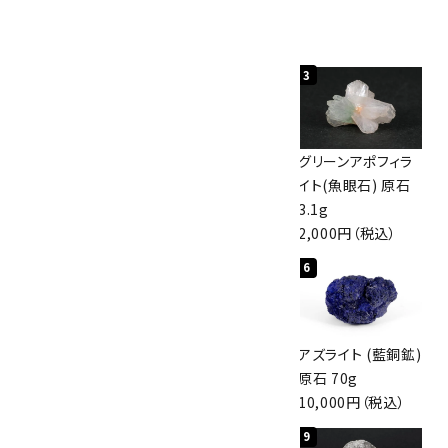
人気ランキング
1
2
3
佐渡の赤玉石 原石
ボルダーオパール
グリーンアポフィラ
磨き 128g
原石 40.4g
イト(魚眼石) 原石
3,000円（税込）
4,000円（税込）
3.1g
2,000円（税込）
4
5
6
アポフィライト (魚
桜瑪瑙 丸玉
アズライト (藍銅鉱)
眼石) 原石 56g
47mm
原石 70g
3,000円（税込）
3,800円（税込）
10,000円（税込）
7
8
9