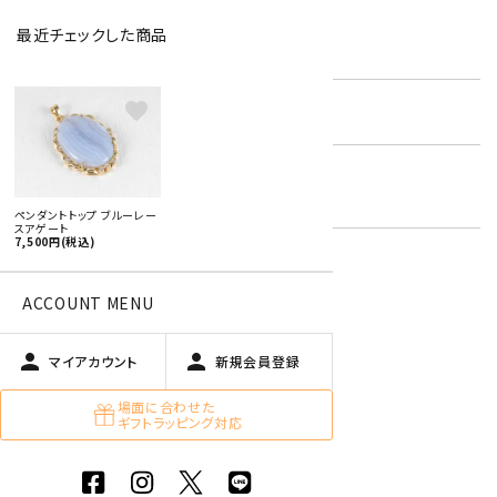
最近チェックした商品
型番:
ptframe-02
favorite
在庫状況:
残り1です
ブルーレースアゲート
キーワード:
青色・水色
ペンダントトップ ブルーレー
スアゲート
7,500円(税込)
特定商取引法に基づく表記 (返品など)
ACCOUNT MENU
この商品を友達に教える
person
person
買い物を続ける
マイアカウント
新規会員登録
場面に合わせた
ギフトラッピング対応
商品説明