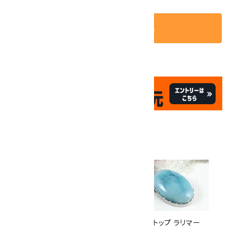
カートに入れる
✦
✦
祝☆サイトオープン17周年
✦
17
✦
th
ありがとうキャンペーン
関連商品
10倍
キラリ石ポイント
!!
8/31
迄!
ペンダントトップ アメジスト
ペンダントトップ ラリマー