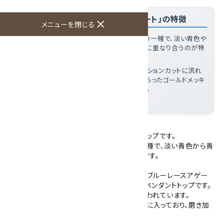
「ペンダントトップ ブルーレースアゲート」の特徴
close
メニューを閉じる
ブルーレースアゲートとは
: アゲート(瑪瑙)の一種で、淡い青色や
青灰色の地に、白色の縞模様が繊細な層状に重なり合うのが特
徴の鉱物
このペンダントトップの魅力
: 楕円形のカボションカットに流れ
るような縞模様が広がり、ジルコニアをあしらったゴールドメッキ
のフレームが石の色調を華やかに引き立てる
石のみの大きさ
: 30×22×5mm
ブルーレースアゲートを使用したペンダントトップです。
ブルーレースアゲートは、アゲート(瑪瑙)の一種で、淡い青色から青
灰色の地に白色の縞模様が層状に入る鉱物です。
こちらは楕円形のカボションカットに加工したブルーレースアゲー
トを、ゴールドメッキのフレーム金具に収めたペンダントトップです。
フレームの4か所にジルコニアが計6石あしらわれています。
淡いブルーの石に白色の縞模様が流れるように入っており、磨き加
工により表面に艶があります。