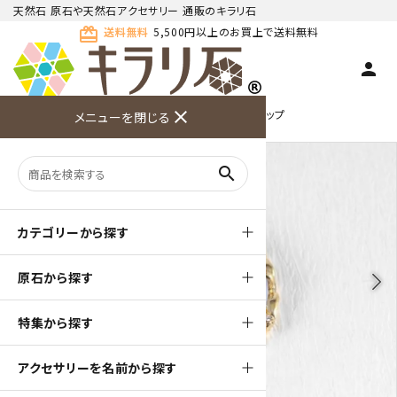
天然石 原石や天然石アクセサリー 通販のキラリ石
card_giftcard
送料無料
5,500円以上のお買上で送料無料
person
TOP
天然石ペンダント
天然石 ペンダントトップ
close
メニューを閉じる
商品検索
カート(
0
)
お問い合
利用ガイ
メニュー
わせ
ド
search
カテゴリーから探す
原石から探す
arrow_back_ios
arrow_forward_ios
特集から探す
アクセサリーを名前から探す