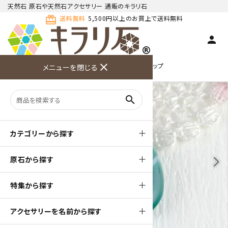
天然石 原石や天然石アクセサリー 通販のキラリ石
card_giftcard
送料無料
5,500円以上のお買上で送料無料
person
TOP
天然石ペンダント
天然石 ペンダントトップ
close
メニューを閉じる
商品検索
カート(
0
)
お問い合
利用ガイ
メニュー
わせ
ド
search
カテゴリーから探す
原石から探す
arrow_back_ios
arrow_forward_ios
特集から探す
アクセサリーを名前から探す