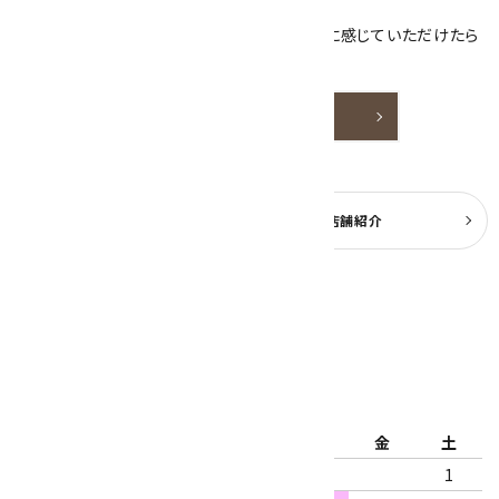
ております。
天然石アクセサリーと原石をより身近なものに感じていただけたら
嬉しいです。
詳しく見る
よくある質問
実店舗紹介
公式ブログ
2026年8月
日
月
火
水
木
金
土
1