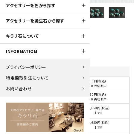
アクセサリーを色から探す
アクセサリーを誕生石から探す
160pt
キラリ石について
ペンダントトップ グリーンアゲート 勾玉
1,650円(税込)
INFORMATIOM
プライバシーポリシー
品番
を選択してください
特定商取引法について
1,650円(税込)
選択してください
在庫 0 売切れ中
お問い合わせ
1,650円(税込)
A(在庫切れ)
在庫 0 売切れ中
1,650円(税込)
B
1です
1,650円(税込)
C
1です