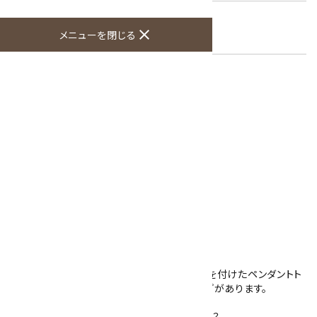
グリーンアゲート
キーワード:
close
メニューを閉じる
緑色
オプションの値段詳細
toc
特定商取引法に基づく表記 (返品など)
この商品を友達に教える
買い物を続ける
商品説明
グリーンアゲートのペンダントトップです。
勾玉型に加工されたグリーンアゲートに金具を付けたペンダントト
ップで縞模様が入ったタイプや緑一色のタイプがあります。
小さいサイズのペンダントトップです。
チェーンや皮ひもとあわせていかがでしょうか？