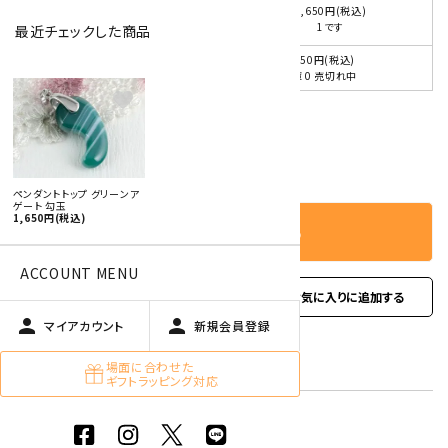
1,650円(税込)
D
1です
最近チェックした商品
1,650円(税込)
E(在庫切れ)
在庫 0 売切れ中
favorite
－
＋
数量
ペンダントトップ グリーンア
ゲート 勾玉
1,650円(税込)
カートに入れる
ACCOUNT MENU
favorite
お問い合わせ
person
person
マイアカウント
新規会員登録
型番:
ptmenou-05
場面に合わせた
ギフトラッピング対応
在庫状況:
残り3です