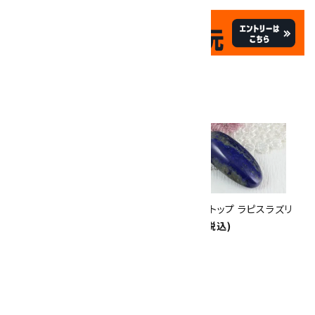
✦
✦
祝☆サイトオープン17周年
✦
17
✦
th
ありがとうキャンペーン
関連商品
10倍
キラリ石ポイント
!!
8/31
迄!
ペンダントトップ ラリマー 5.5g
ペンダントトップ ラピスラズリ
14,000円(税込)
3,300円(税込)