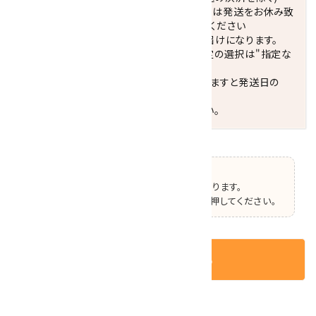
休業日(水曜日、第1．3木曜日)と臨時休業日は発送をお休み致
します。 営業日カレンダー(左下段)をご確認ください
配達ご希望日がない場合は、最短日でのお届けになります。
※最短でのお届けをご希望の場合、時間指定の選択は"指定な
し"をおすすめします。
お届けの地域によっては、時間帯を指定されますと発送日の
翌々日配送になります。
ご不明な点はお気軽にお問い合わせください。
【ご確認】
この商品はオプションの選択があります。
ページ上部で選択した後、カートボタンを押してください。
カートに入れる