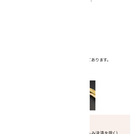
Ａ～Ｅよりお選び下さい。
＜石のみの大きさ＞
Ａ：26×15×6mm(在庫切れ)
Ｂ：27×15×6mm
Ｃ：27×15×6mm
Ｄ：27×15×5mm
Ｅ：27×15×7mm(在庫切れ)
金具はシルバー925 ロジウムメッキが施してあります。
※ペンダントトップのみの販売です。
シルバーチェーン・革紐
はこちらから
発送につきまして
正午までのご注文で当日発送致します。(振込み決済を除く)