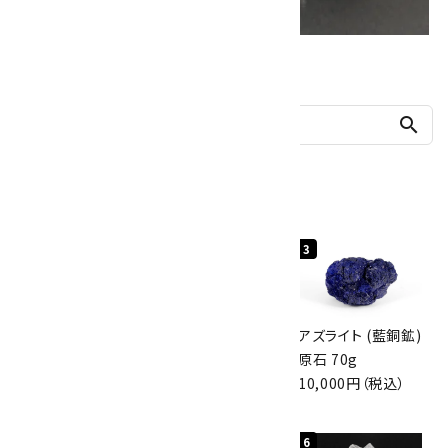
他の商品を探す
search
人気ランキング
1
2
3
グリーンアポフィラ
ボルダーオパール
アズライト (藍銅鉱)
イト(魚眼石) 原石
原石 40.4g
原石 70g
3.1g
4,000円（税込）
10,000円（税込）
2,000円（税込）
4
5
6