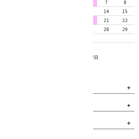
2
3
4
5
6
7
8
9
10
11
12
13
14
15
16
17
18
19
20
21
22
23
24
25
26
27
28
29
30
31
営業時間：10:00～18:00
定休日：水曜日、第1・3木曜日
■
・・・休業日
お支払い方法について
payment
送料・配送について
local_shipping
返品について
replay