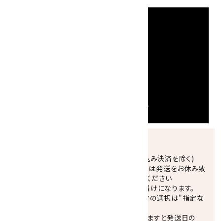
発送につきまして
正午までのご注文で当日発送致します。(振込み決済を除く)
休業日(水曜日、第1．3木曜日)と臨時休業日は発送をお休み致
します。 営業日カレンダー(左下段)をご確認ください
配達ご希望日がない場合は、最短日でのお届けになります。
※最短でのお届けをご希望の場合、時間指定の選択は"指定な
し"をおすすめします。
お届けの地域によっては、時間帯を指定されますと発送日の