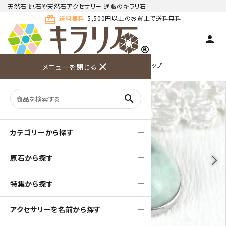
天然石 原石や天然石アクセサリー 通販のキラリ石
card_giftcard
送料無料
5,500円以上のお買上で送料無料
person
TOP
天然石ペンダント
天然石 ペンダントトップ
close
メニューを閉じる
商品検索
カート(
0
)
お問い合
利用ガイ
メニュー
わせ
ド
search
カテゴリーから探す
原石から探す
arrow_back_ios
arrow_forward_ios
特集から探す
アクセサリーを名前から探す