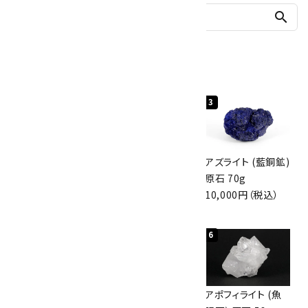
search
人気ランキング
1
2
3
グリーンアポフィラ
ボルダーオパール
アズライト (藍銅鉱)
イト(魚眼石) 原石
原石 40.4g
原石 70g
3.1g
4,000円（税込）
10,000円（税込）
2,000円（税込）
4
5
6
ボルダーオパール
佐渡の赤玉石 原石
アポフィライト (魚