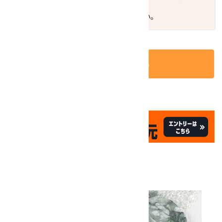
翌々日配送になります。
ご不明な点はお気軽にお問い合わせください。
カートに入れる
✦
✦
祝☆サイトオープン17周年
✦
17
✦
th
ありがとうキャンペーン
関連商品
10倍
キラリ石ポイント
!!
8/31