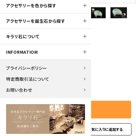
アクセサリーを色から探す
アクセサリーを誕生石から探す
1650pt
キラリ石について
ペンダントトップ 糸魚川産翡翠
INFORMATIOM
16,500円(税込)
プライバシーポリシー
特定商取引法について
－
＋
数量
お問い合わせ
カートに入れる
favorite
お問い合わせ