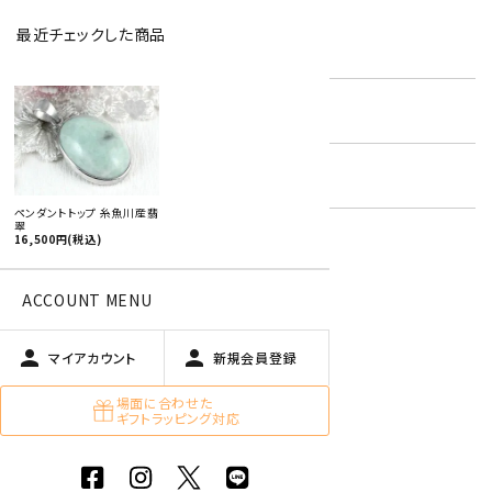
最近チェックした商品
型番:
ptjad-15
favorite
在庫状況:
残り1です
キーワード:
国産 原石 / アクセサリー
ペンダントトップ 糸魚川産翡
翠
16,500円(税込)
特定商取引法に基づく表記 (返品など)
ACCOUNT MENU
この商品を友達に教える
買い物を続ける
person
person
マイアカウント
新規会員登録
場面に合わせた
ギフトラッピング対応
商品説明