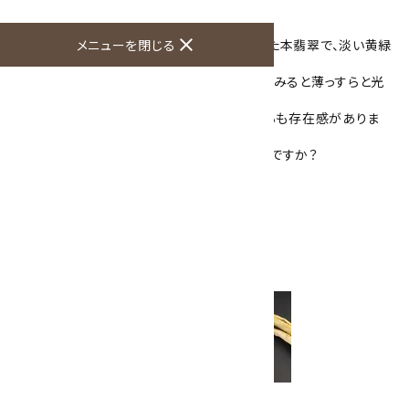
国産翡翠のペンダントトップです。
close
こちらは、新潟県糸魚川市金山谷で産出された本翡翠で、淡い黄緑
メニューを閉じる
緑色をした結晶です。
研磨によって表面には艶があり、光に透かしてみると薄っすらと光
を通します。
カボションカットに加工してあり、小さいながらも存在感がありま
す。
国産天然石を使用したアクセサリーはいかがですか？
石のみの大きさ：17×13×5mm
全体の重さ：2.8g
金具：シルバー925
※ペンダントトップのみの販売です。
シルバーチェーン・革紐
はこちらから