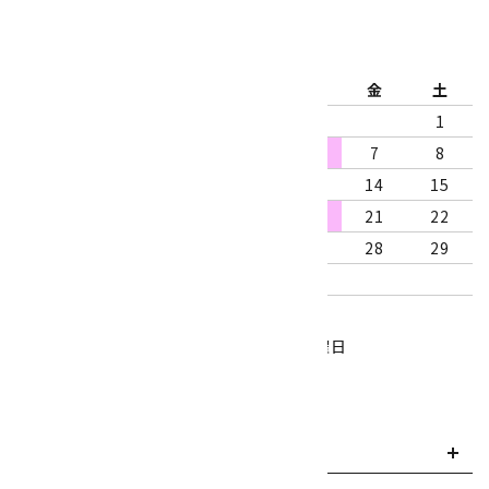
2026年8月
日
月
火
水
木
金
土
1
2
3
4
5
6
7
8
9
10
11
12
13
14
15
16
17
18
19
20
21
22
23
24
25
26
27
28
29
30
31
営業時間：10:00～18:00
定休日：水曜日、第1・3木曜日
■
・・・休業日
お支払い方法について
payment