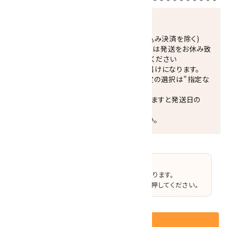
発送につきまして
正午までのご注文で当日発送致します。(振込み決済を除く)
休業日(水曜日、第1．3木曜日)と臨時休業日は発送をお休み致
します。 営業日カレンダー(左下段)をご確認ください
配達ご希望日がない場合は、最短日でのお届けになります。
※最短でのお届けをご希望の場合、時間指定の選択は"指定な
し"をおすすめします。
お届けの地域によっては、時間帯を指定されますと発送日の
翌々日配送になります。
ご不明な点はお気軽にお問い合わせください。
【ご確認】
この商品はオプションの選択があります。
ページ上部で選択した後、カートボタンを押してください。
カートに入れる