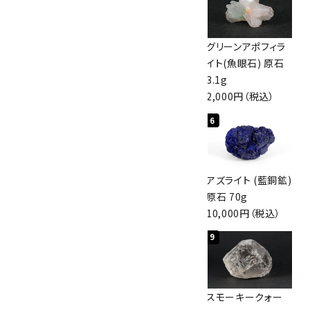
佐渡の赤玉石 原石
ボルダーオパール
グリーンアポフィラ
磨き 128g
原石 40.4g
イト(魚眼石) 原石
3,000円（税込）
4,000円（税込）
3.1g
2,000円（税込）
4
5
6
アポフィライト (魚
桜瑪瑙 丸玉
アズライト (藍銅鉱)
眼石) 原石 56g
47mm
原石 70g
3,000円（税込）
3,800円（税込）
10,000円（税込）
7
8
9
ボルダーオパール
アポフィライト (魚
スモーキークォー