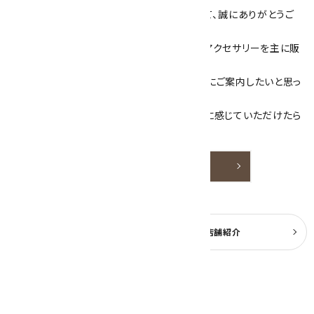
数あるショップより、当店にお越し下さいまして、誠にありがとうご
ざいます！
当サイトは、天然石原石や天然石を使用したアクセサリーを主に販
売しています。
素敵な色や模様が魅力的な天然石を お客様にご案内したいと思っ
ております。
天然石アクセサリーと原石をより身近なものに感じていただけたら
嬉しいです。
詳しく見る
よくある質問
実店舗紹介
公式ブログ