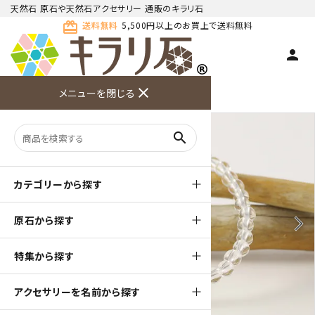
天然石 原石や天然石アクセサリー 通販のキラリ石
card_giftcard
送料無料
5,500円以上のお買上で送料無料
person
TOP
天然石ブレスレット
close
プチブレスレット
メニューを閉じる
商品検索
カート(
0
)
お問い合
利用ガイ
メニュー
わせ
ド
search
カテゴリーから探す
原石から探す
arrow_back_ios
arrow_forward_ios
特集から探す
アクセサリーを名前から探す