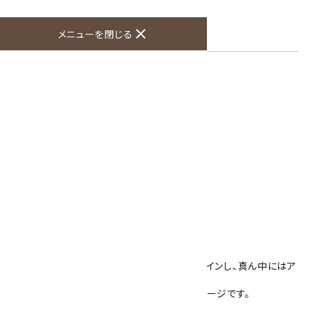
2月 アメジスト
ピンク
close
メニューを閉じる
紫色
オプションの値段詳細
toc
特定商取引法に基づく表記 (返品など)
この商品を友達に教える
買い物を続ける
商品説明
『キラリ石』オリジナル商品【プチブレス】です。
ハート型のローズクォーツ２つでリボンをデザインし、真ん中にはア
メジスト6mm玉を使用しました。
全体は水晶4mm玉でシンプルに、華奢なイメージです。