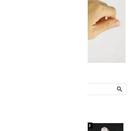
他の商品を探す
search
人気ランキング
1
2
3