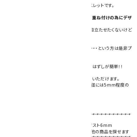
リボンがとってもかわいい、女の子らしいブレスレットです。
【プチブレス】は、他のブレスレットや時計との重ね付けの為にデザ
インしました！
小さな4mm玉で可愛らしく、「ブレスレットを目立たせたくないけど
付けたい・・」という方にピッタリ。
パソコンを打つ時や、文字を書くときに邪魔
で・・・という方は是非プ
チブレスを。
シリコンゴムを通してありますので丈夫で着けはずしが簡単！！
こちらの商品は、ご希望の内径サイズをお選びいただけます。
天然石の個体差や使用する玉数の関係上、内径には5mm程度の
誤差が生じる場合がございます。
ブレスレットサイズの選び方はこちら！！
【使用天然石 】
水晶
4mm／
ローズクォーツハート
型／
アメジスト
6mm
天然石名をクリックで、その石を使用している他の商品を探せます