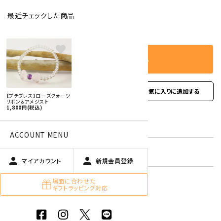
最近チェックした商品
－
＋
数量
favorite
カートに入れる
favorite
お問い合わせ
【プチブレス】ローズクォーツ
リボン＆アメジスト
1,800円(税込)
型番:
pgbl-09
ACCOUNT MENU
在庫状況:
残り1です
person
person
マイアカウント
新規会員登録
女性おすすめアクセサリー
場面に合わせた
ギフトラッピング対応
ハート形アクセサリー 特集
アメジスト【紫水晶】
キーワード:
ローズクォーツ