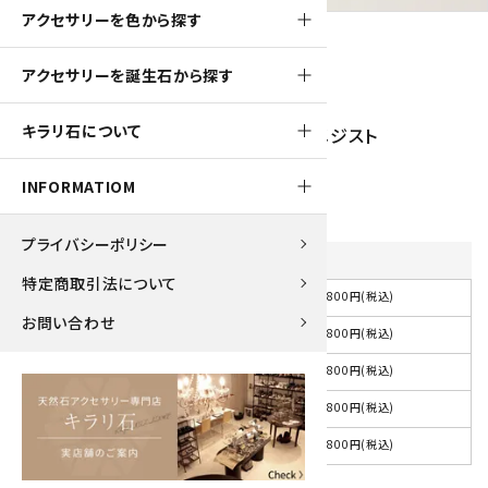
アクセサリーを色から探す
アクセサリーを誕生石から探す
180pt
キラリ石について
【プチブレス】ローズクォーツリボン＆アメジスト
1,800円(税込)
INFORMATIOM
プライバシーポリシー
内径
を選択してください
特定商取引法について
1,800円(税込)
選択して下さい
お問い合わせ
1,800円(税込)
約15cm
1,800円(税込)
約16cm
1,800円(税込)
約17cm
1,800円(税込)
その他