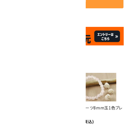
✦
✦
祝☆サイトオープン17周年
✦
17
✦
th
ありがとうキャンペーン
関連商品
10倍
キラリ石ポイント
!!
8/31
迄!
アマゾナイト＆本翡翠＆ローズ
ローズクォーツ8mm玉1色ブレ
クォーツハート ブレスレット
スレット
4,500円(税込)
2,100円(税込)