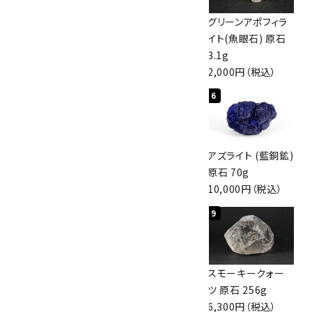
佐渡の赤玉石 原石
ボルダーオパール
グリーンアポフィラ
磨き 128g
原石 40.4g
イト(魚眼石) 原石
3,000円（税込）
4,000円（税込）
3.1g
2,000円（税込）
4
5
6
アポフィライト (魚
桜瑪瑙 丸玉
アズライト (藍銅鉱)
眼石) 原石 56g
47mm
原石 70g
3,000円（税込）
3,800円（税込）
10,000円（税込）
7
8
9
ボルダーオパール
アポフィライト (魚
スモーキークォー
原石 36.5g
眼石) 原石 39.6g
ツ 原石 256g
3,650円（税込）
2,000円（税込）
6,300円（税込）