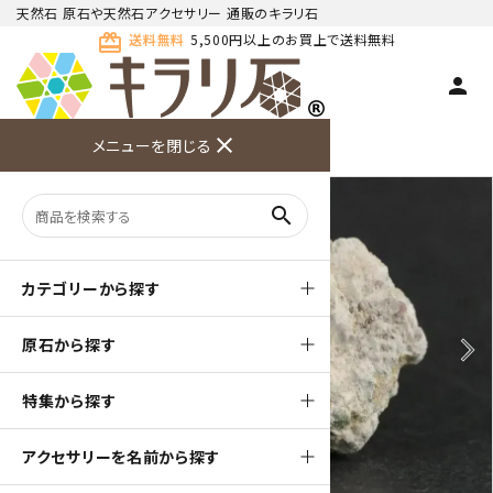
天然石 原石や天然石アクセサリー 通販のキラリ石
card_giftcard
送料無料
5,500円以上のお買上で送料無料
person
TOP
天然石 原石
国産水晶
close
メニューを閉じる
商品検索
カート(
0
)
お問い合
利用ガイ
メニュー
わせ
ド
search
カテゴリーから探す
原石から探す
arrow_back_ios
arrow_forward_ios
特集から探す
アクセサリーを名前から探す