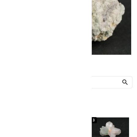
他の商品を探す
search
人気ランキング
1
2
3