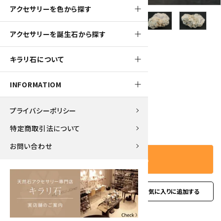
アクセサリーを色から探す
アクセサリーを誕生石から探す
150pt
キラリ石について
鬼怒川産水晶 25.2g
1,500円(税込)
INFORMATIOM
プライバシーポリシー
－
＋
数量
特定商取引法について
お問い合わせ
カートに入れる
favorite
お問い合わせ