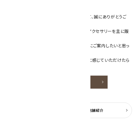
キラリ石について
数あるショップより、当店にお越し下さいまして、誠にありがとうご
ざいます！
当サイトは、天然石原石や天然石を使用したアクセサリーを主に販
売しています。
素敵な色や模様が魅力的な天然石を お客様にご案内したいと思っ
ております。
天然石アクセサリーと原石をより身近なものに感じていただけたら
嬉しいです。
詳しく見る
よくある質問
実店舗紹介
公式ブログ