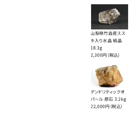
ブルーアンバー(天
緑水晶クラスター
山梨県竹森産スス
然琥珀) 58g
213g マダガスカル
キ入り水晶 結晶
7,700円（税込）
産
18.3g
6,000円（税込）
2,300円（税込）
モリブデナイト 原石
アズライト (藍銅鉱)
デンドリティックオ
117g
原石 342g
パール 原石 3.2kg
2,100円（税込）
10,700円（税込）
22,000円（税込）