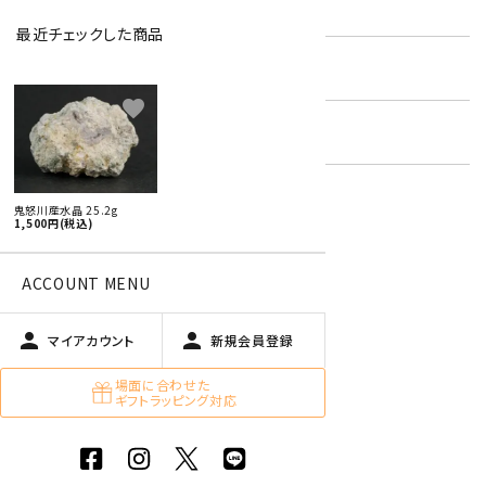
型番:
jrc-07
最近チェックした商品
在庫状況:
残り1です
favorite
キーワード:
国産 原石 / アクセサリー
鬼怒川産水晶 25.2g
1,500円(税込)
特定商取引法に基づく表記 (返品など)
この商品を友達に教える
ACCOUNT MENU
買い物を続ける
person
person
マイアカウント
新規会員登録
場面に合わせた
商品説明
ギフトラッピング対応
国産の水晶です。