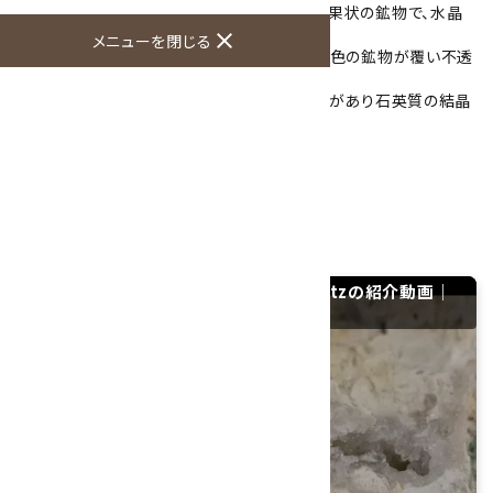
こちらは栃木県の鬼怒川周辺で採集された球果状の鉱物で、水晶
(石英)や方解石、玉髄が混在しています。
close
メニューを閉じる
全体的にボコボコとしており、表面はベージュ色の鉱物が覆い不透
明な質感です。
ところどころ表面が破損し、ガラス光沢の部分があり石英質の結晶
が覗いています。
大きさ：43×27×22mm
硬度：7
産地：栃木県日光市
鬼怒川産水晶 25.2g / Japanese Quartzの紹介動画｜
YouTube