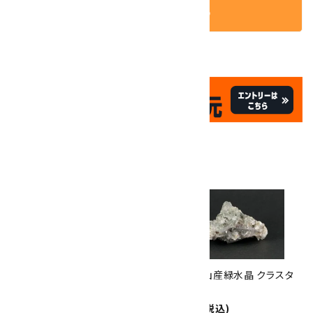
カートに入れる
✦
✦
祝☆サイトオープン17周年
✦
17
✦
th
ありがとうキャンペーン
関連商品
10倍
キラリ石ポイント
!!
8/31
迄!
荒川鉱山産緑水晶 12.2g
甲武信鉱山産緑水晶 クラスタ
1,600円(税込)
ー 69g
SOLD OUT
2,500円(税込)