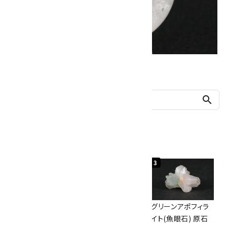
他の商品を探す
search
人気ランキング
1
2
3
佐渡の赤玉石 原石
ボルダーオパール
グリーンアポフィラ
磨き 128g
原石 40.4g
イト(魚眼石) 原石