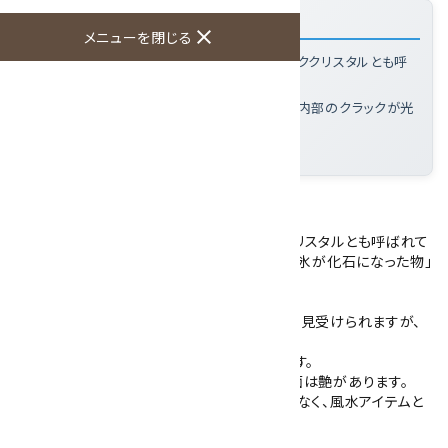
「天然水晶 丸玉 54.5mm」の特徴
close
メニューを閉じる
水晶とは
: 無色透明な石英質の鉱物で、ロッククリスタルとも呼
ばれる
この標本の魅力
: 透明度のある部分があり、内部のクラックが光
にキラッと反射する
大きさ
: 直径54.5mm 229g
天然水晶の丸玉です。
水晶は無色透明な石英質の鉱物で、ロッククリスタルとも呼ばれて
います。古代には、その透き通った美しさから「氷が化石になった物」
と考えられていたほどです。
こちらの水晶丸玉は、内部にはクラックや霧が見受けられますが、
一部分に透明度があります。
また、内部のクラックが光にキラッと反射します。
石目による凹みが残るものの、研磨により表面は艶があります。
水晶は、インテリアとしてお部屋に飾るだけでなく、風水アイテムと
しても人気があります。
丸玉と一緒に台座も付いています。