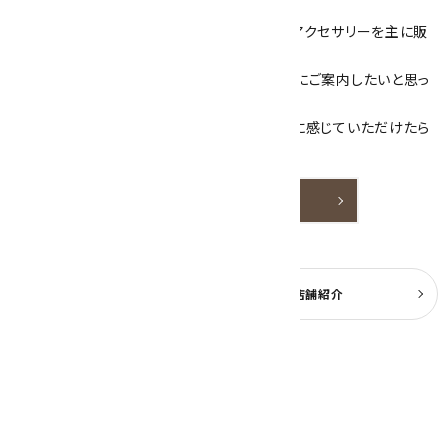
ざいます！
当サイトは、天然石原石や天然石を使用したアクセサリーを主に販
売しています。
素敵な色や模様が魅力的な天然石を お客様にご案内したいと思っ
ております。
天然石アクセサリーと原石をより身近なものに感じていただけたら
嬉しいです。
詳しく見る
よくある質問
実店舗紹介
公式ブログ