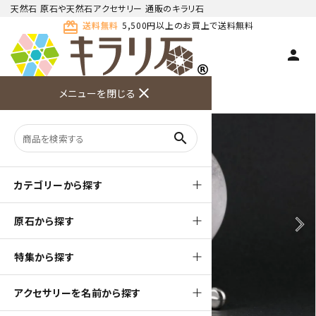
天然石 原石や天然石アクセサリー 通販のキラリ石
card_giftcard
送料無料
5,500円以上のお買上で送料無料
person
TOP
天然石 原石
水晶 丸玉
close
メニューを閉じる
商品検索
カート(
0
)
お問い合
利用ガイ
メニュー
わせ
ド
search
カテゴリーから探す
原石から探す
arrow_back_ios
arrow_forward_ios
特集から探す
アクセサリーを名前から探す