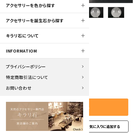
アクセサリーを色から探す
アクセサリーを誕生石から探す
610pt
キラリ石について
水晶 丸玉 54.5mm
INFORMATIOM
6,100円(税込)
プライバシーポリシー
特定商取引法について
－
＋
数量
お問い合わせ
カートに入れる
favorite
お問い合わせ