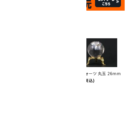
祝☆サイトオープン17周年
✦
17
✦
th
ありがとうキャンペーン
関連商品
10倍
キラリ石ポイント
!!
8/31
迄!
レインボー入り水晶 丸玉
アイリスクォーツ 丸玉 26mm
172mm
1,700円(税込)
380,000円(税込)
水晶 丸玉 23mm 4個セット