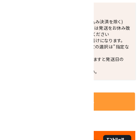
発送につきまして
正午までのご注文で当日発送致します。(振込み決済を除く)
休業日(水曜日、第1．3木曜日)と臨時休業日は発送をお休み致
します。 営業日カレンダー(左下段)をご確認ください
配達ご希望日がない場合は、最短日でのお届けになります。
※最短でのお届けをご希望の場合、時間指定の選択は"指定な
し"をおすすめします。
お届けの地域によっては、時間帯を指定されますと発送日の
翌々日配送になります。
ご不明な点はお気軽にお問い合わせください。
カートに入れる
✦
✦