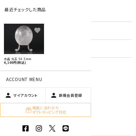
最近チェックした商品
型番:
rcs-33
favorite
在庫状況:
残り1です
キーワード:
天然石 丸玉 特集
水晶 丸玉 54.5mm
6,100円(税込)
特定商取引法に基づく表記 (返品など)
ACCOUNT MENU
この商品を友達に教える
買い物を続ける
person
person
マイアカウント
新規会員登録
場面に合わせた
ギフトラッピング対応
商品説明