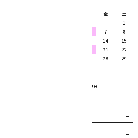
2026年8月
日
月
火
水
木
金
土
1
2
3
4
5
6
7
8
9
10
11
12
13
14
15
16
17
18
19
20
21
22
23
24
25
26
27
28
29
30
31
営業時間：10:00～18:00
定休日：水曜日、第1・3木曜日
■
・・・休業日
お支払い方法について
payment
送料・配送について
local_shipping