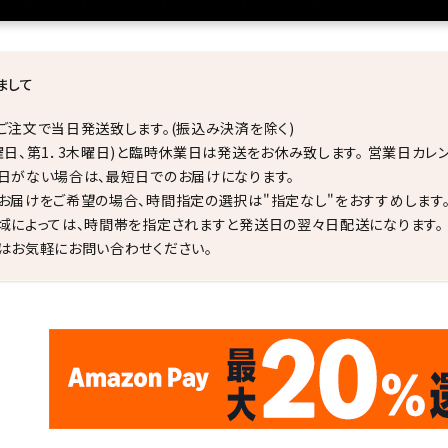
まして
ご注文で当日発送致します。(振込み決済を除く)
曜日、第1．3木曜日)と臨時休業日は発送をお休み致します。 営業日カレ
日がない場合は、最短日でのお届けになります。
お届けをご希望の場合、時間指定の選択は"指定なし"をおすすめします
域によっては、時間帯を指定されますと発送日の翌々日配送になります。
はお気軽にお問い合わせください。
✦
✦
17
✦
✦
サイトオープン17周年
ありがとう
th
10
キラリ石ポイント