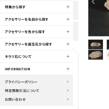
arrow_back_ios
黒水晶
特集から探す
新規会員登録で
大きいサイズの原石
国産 
500ptプレゼント
K2ブルー
アクセサリーを名前から探す
たまご形 特集
ピラミ
スピネル / パーガサイト
送料全国一律700円
アクセサリーを色から探す
5,500円(税込)以上ご購入で
美石 特集
ルース
送料無料
ターコイズ (トルコ石)
アクセサリーを誕生石から探す
パイライト
1月 Ja
キラリ石について
原石
ブルーレースアゲート
5月 Ma
INFORMATIOM
マラカイト
アクアマリン
9月 Se
プライバシーポリシー
ラピスラズリ
アゲート
特定商取引法について
ローズクォーツ
アズライト
お問い合わせ