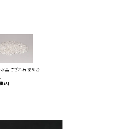
水晶 さざれ石 詰め合
g
(税込)