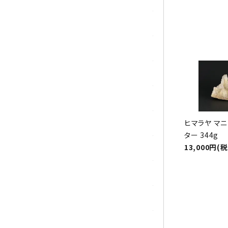
マラカイト(孔雀石)
ムーンストーン
モスアゲート
ユナカイト
ヒマラヤ マ
ラピスラズリ
ター 344g
13,000円(
ラブラドライト
ルチルクォーツ
ルビー
ローズクォーツ