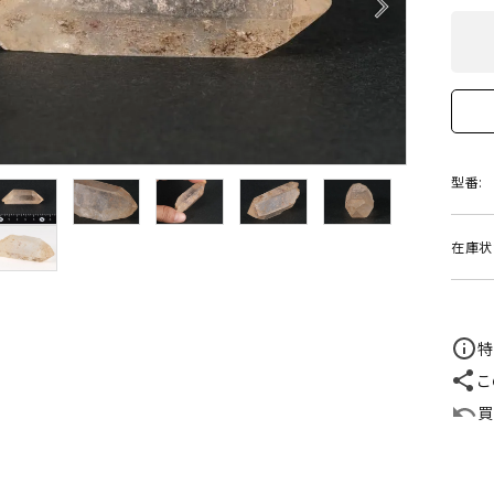
arrow_forward_ios
クリソコラ
クリソプレ
原石/アクセサリー
丸玉 特集
シトリン
ジャスパー
White
Green
ッド型 特集
ハート形 特集
スモーキークォーツ
セレスタイ
Gray
Brown
 特集
鉱物解説
タイガーアイ/ホークアイ
トパーズ
型番:
翡翠
ピンクオパ
n
2月 Feb
在庫状
フローライト
ヘミモルフ
y
6月 Jun
ムーンストーン
モスアゲー
p
10月 Oct
特
こ
ラブラドライト
ルチルクォ
買
ロードクロサイト
その他天然