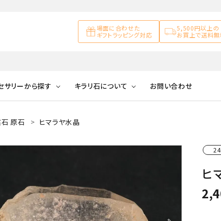
場面に合わせた
5,500円以上の
ギフトラッピング対応
お買上で送料無
セサリーから探す
キラリ石について
お問い合わせ
石 原石
ヒマラヤ水晶
アズライト
キラリ石について
お客様の声
アゲート
ブレスレット
天然石ループタイ
カ行
24
アメジスト
キラリ石ポイントに
公式ブログ
アラゴナイ
ついて
ヒマ
ネックレス
天然石ピアス
マ行
オブシディアン
ガーデンク
2,
天然石置き飾り
化石
カルサイト
Blue
Pink