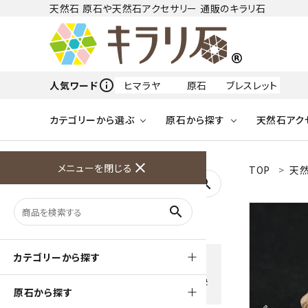
天然石 原石や天然石アクセサリー 通販のキラリ石
info_outline
人気ワード
ヒマラヤ
原石
ブレスレット
カテゴリーから選ぶ
原石から探す
天然石アク
フリーワードから探す
close
メニューを閉じる
TOP
天然
アクアマリン
search
天然石 原石
天然石
ア行
search
アマゾナイト
原石
ループタイ
ペンダント
誕生石
ワイヤーアクセサリー
天然石
ハ行
オパール
豊富な決済方法
カテゴリーから探す
クレジットカード・PayPay ・
天然石 ブローチ
和小物
ガーネット
Amzon Payなどお好きな 決
原石から探す
済方法を選択できます