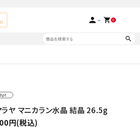
person
shopping_cart
0
料
search
よくあるご質問
アベチュリン
実店舗情報
天然石ペンダント
サ行
タ行
0pt
ト
エメラルド
ラヤ マニカラン水晶 結晶 26.5g
つまみ細工×天然石
ラ行
ォーツ
カーネリアン
400円(税込)
多用途天然石
菊花石
Yellow