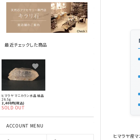
アベチュリン
アマゾナイト
アメジスト
最近チェックした商品
アラゴナイト
エメラルド
favorite
オパール
オブシディアン（黒曜石/十勝
ヒマラヤ マニカラン水晶 結晶
石）
26.5g
2,400円(税込)
SOLD OUT
ガーデンクォーツ
ACCOUNT MENU
カーネリアン
ヒマラヤ産マ