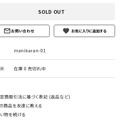
ーズ
クンツァイト
SOLD OUT
ポイント 特集
水晶
Black
勾玉 特集
favorite
お問い合わせ
ト
ソーダライト
Mix
石言葉辞典
トルマリン
manikaran-01
ール
ブラッドストーン
3月 Mar
4月 Ap
在庫 0 売切れ中
況:
ァイト
ボツワナアゲート
7月 Jul
8月 A
ト
ユナカイト
11月 Nov
12月 
定商取引法に基づく表記 (返品など)
の商品を友達に教える
ーツ
ルビー
い物を続ける
石