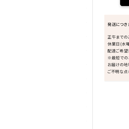
トパーズ
トルマリン
発送につき
パイライト(黄鉄鉱)
正午までの
翡翠 (ジェイド)
休業日(水
配達ご希望
ピンクオパール
※最短での
お届けの地
ご不明な点
ブラッドストーン
ブルーレースアゲート
フローライト(蛍石)
祝☆
ヘミモルファイト
ボツワナアゲート