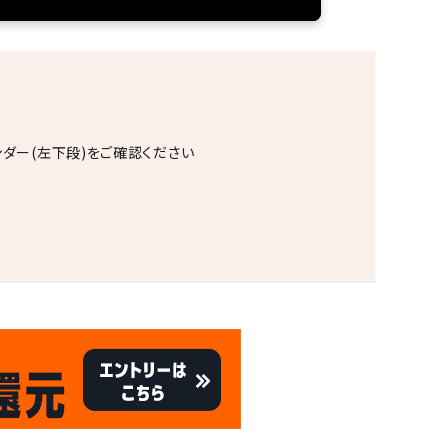
ンダー(左下段)をご確認ください
。
キャンペーン
8/31
倍
迄!
!!