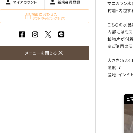
person
person
マイアカウント
新規会員登録
マニカラン水
ガーネット
付着・内包す
場面に合わせた
ギフトラッピング対応
化石（フォッシル）
こちらの水晶
内部にはミス
カルサイト
鉱物片が付着
※ご使用のモ
菊花石
close
メニューを閉じる
大きさ：52×
黒水晶
硬度：7
産地：インド
クリソコラ
クリソプレーズ
ヒ
クンツァイト
K2ブルー