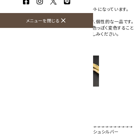
が沢山あり、光にキラッと反射します。
黄緑色の石はペリドットの6mm玉で、アクセントになっています。
close
メニューを閉じる
接着剤を使用せず、ワイヤーのみの仕上がりで、個性的な一品です。
シルバー色のワイヤーは時間が経つにつれ黄色っぽく変色すること
がありますが、ご了承の上、その風合いをお楽しみください。
革紐やチェーンとあわせてどうぞ。
シルバーチェーン・革紐
はこちらから
ワイヤーも含めた大きさ：47×23×13mm
全体の重さ：12.8g
※ペンダントトップのみの販売です
ＡＷ(アーティスティックワイヤー)ノンターニッシュシルバー
シトリンタンブル
／
ペリドット
6mm