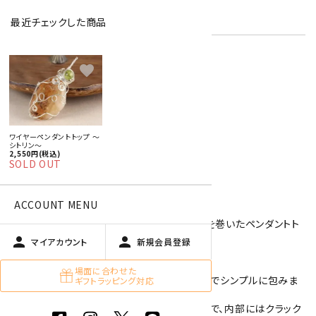
在庫状況:
在庫 0 売切れ中
最近チェックした商品
favorite
特定商取引法に基づく表記 (返品など)
この商品を友達に教える
買い物を続ける
ワイヤーペンダントトップ ～
シトリン～
2,550円(税込)
SOLD OUT
商品説明
ACCOUNT MENU
アーティスティックワイヤーを使用し、天然石を巻いたペンダントト
ップです。
person
person
マイアカウント
新規会員登録
手作りのアクセサリーで一点ものになります。
場面に合わせた
石は、タンブル状のシトリンを使用し、ワイヤーでシンプルに包みま
ギフトラッピング対応
した。
ブラジル産アメジストを加熱処理したシトリンで、内部にはクラック