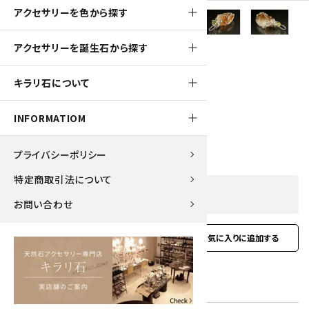
アクセサリーを色から探す
アクセサリーを誕生石から探す
250pt
キラリ石について
ワイヤーペンダントトップ ～シトリン～
INFORMATIOM
2,550円(税込)
プライバシーポリシー
特定商取引法について
SOLD OUT
お問い合わせ
favorite
お問い合わせ
型番:
awpt-13