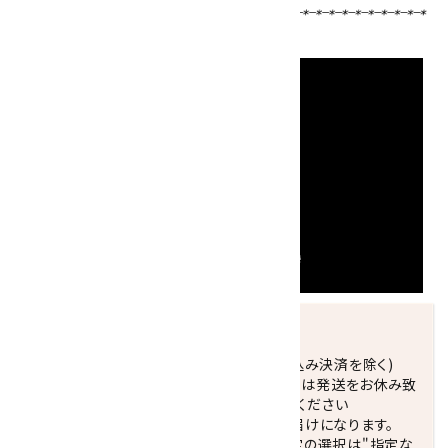
発送につきまして
正午までのご注文で当日発送致します。(振込み決済を除く)
休業日(水曜日、第1．3木曜日)と臨時休業日は発送をお休み致
します。 営業日カレンダー(左下段)をご確認ください
配達ご希望日がない場合は、最短日でのお届けになります。
※最短でのお届けをご希望の場合、時間指定の選択は"指定な