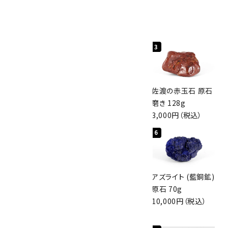
人気ランキング
1
2
3
桜瑪瑙 丸玉
ボルダーオパール
佐渡の赤玉石 原石
47mm
原石 40.4g
磨き 128g
3,800円（税込）
4,000円（税込）
3,000円（税込）
4
5
6
アポフィライト (魚
グリーンアポフィラ
アズライト (藍銅鉱)
眼石) 原石 56g
イト(魚眼石) 原石
原石 70g
3,000円（税込）
3.1g
10,000円（税込）
2,000円（税込）