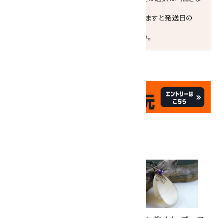
し"をおすすめします。
お届けの地域によっては、時間帯を指定されますと発送日の
翌々日配送になります。
ご不明な点はお気軽にお問い合わせください。
✦
✦
祝☆サイトオープン17周年
✦
17
✦
th
ありがとうキャンペーン
関連商品
10倍
キラリ石ポイント
!!
8/31
迄!