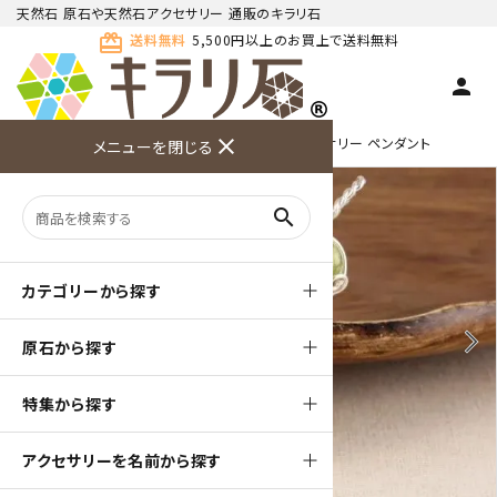
天然石 原石や天然石アクセサリー 通販のキラリ石
card_giftcard
送料無料
5,500円以上のお買上で送料無料
person
TOP
ワイヤーアクセサリー
close
ワイヤーアクセサリー ペンダント
メニューを閉じる
商品検索
カート(
0
)
お問い合
利用ガイ
メニュー
わせ
ド
search
カテゴリーから探す
arrow_back_ios
arrow_forward_ios
原石から探す
特集から探す
アクセサリーを名前から探す