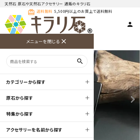
天然石 原石や天然石アクセサリー 通販のキラリ石
card_giftcard
送料無料
5,500円以上のお買上で送料無料
person
TOP
天然石ペンダント
天然石 ペンダント
close
メニューを閉じる
商品検索
カート(
0
)
お問い合
利用ガイ
メニュー
わせ
ド
search
カテゴリーから探す
原石から探す
arrow_back_ios
arrow_forward_ios
特集から探す
アクセサリーを名前から探す