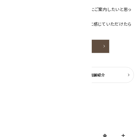
売しています。
素敵な色や模様が魅力的な天然石を お客様にご案内したいと思っ
ております。
天然石アクセサリーと原石をより身近なものに感じていただけたら
嬉しいです。
詳しく見る
よくある質問
実店舗紹介
公式ブログ
2026年8月
日
月
火
水
木
金
土