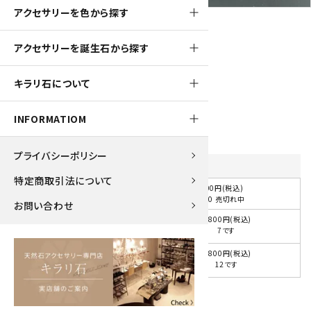
アクセサリーを色から探す
アクセサリーを誕生石から探す
180pt
キラリ石について
天然石プレートペンダント
1,800円(税込)
INFORMATIOM
プライバシーポリシー
石の種類
を選択してください
特定商取引法について
1,800円(税込)
選択して下さい
在庫 0 売切れ中
お問い合わせ
1,800円(税込)
黒：オニキス
7です
1,800円(税込)
赤：メノウ
12です