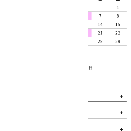
1
2
3
4
5
6
7
8
9
10
11
12
13
14
15
16
17
18
19
20
21
22
23
24
25
26
27
28
29
30
31
営業時間：10:00～18:00
定休日：水曜日、第1・3木曜日
■
・・・休業日
お支払い方法について
payment
送料・配送について
local_shipping
返品について
replay