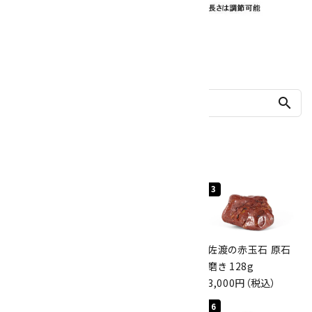
他の商品を探す
search
人気ランキング
1
2
3
桜瑪瑙 丸玉
ボルダーオパール
佐渡の赤玉石 原石
47mm
原石 40.4g
磨き 128g
3,800円（税込）
4,000円（税込）
3,000円（税込）
4
5
6