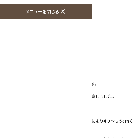
close
メニューを閉じる
オプションの値段詳細
toc
特定商取引法に基づく表記 (返品など)
この商品を友達に教える
買い物を続ける
商品説明
当店オリジナル、天然石プレートペンダントです。
石は、黒の『オニキス』、赤の『赤メノウ』をご用意しました。
長方形のプレートタイプで、かっこいい！
プレートの大きさは、４０×２０×４ｍｍです。
ひもは革ひも風の黒のワックスコードで、調節により４０～６５cmく
らいまで自由自在！