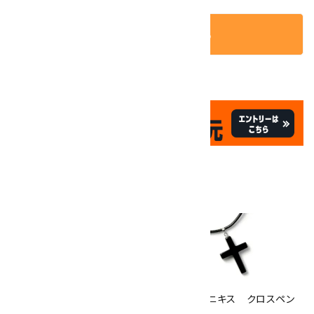
カートに入れる
✦
✦
祝☆サイトオープン17周年
✦
17
✦
th
ありがとうキャンペーン
関連商品
10倍
キラリ石ポイント
!!
8/31
迄!
守護梵字入り天然石プレートペ
ブラックオニキス クロスペン