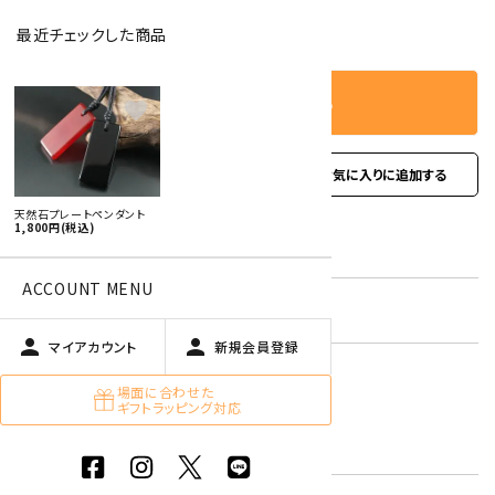
－
＋
数量
最近チェックした商品
カートに入れる
favorite
favorite
お問い合わせ
天然石プレートペンダント
1,800円(税込)
型番:
pp-01
ACCOUNT MENU
在庫状況:
残り19です
person
person
マイアカウント
新規会員登録
オニキス
場面に合わせた
メノウ
ギフトラッピング対応
キーワード:
赤
黒色