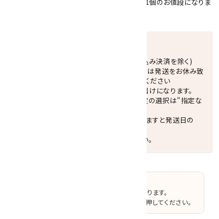
天然石を２種類からお選びください。こちらは1個のお値段になりま
す。
発送につきまして
正午までのご注文で当日発送致します。(振込み決済を除く)
休業日(水曜日、第1．3木曜日)と臨時休業日は発送をお休み致
します。 営業日カレンダー(左下段)をご確認ください
配達ご希望日がない場合は、最短日でのお届けになります。
※最短でのお届けをご希望の場合、時間指定の選択は"指定な
し"をおすすめします。
お届けの地域によっては、時間帯を指定されますと発送日の
翌々日配送になります。
ご不明な点はお気軽にお問い合わせください。
【ご確認】
この商品はオプションの選択があります。
ページ上部で選択した後、カートボタンを押してください。