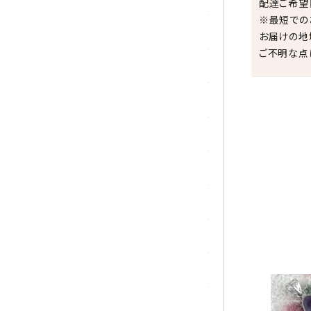
配達ご希望
※最短での
マラカイト(孔雀石)
お届けの地
ご不明な点
ムーンストーン
モスアゲート
ユナカイト
祝☆
ラピスラズリ
ラブラドライト
ルチルクォーツ
ルビー
ローズクォーツ