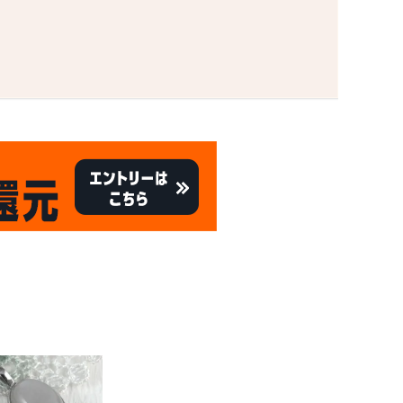
。
キャンペーン
8/31
倍
迄!
!!