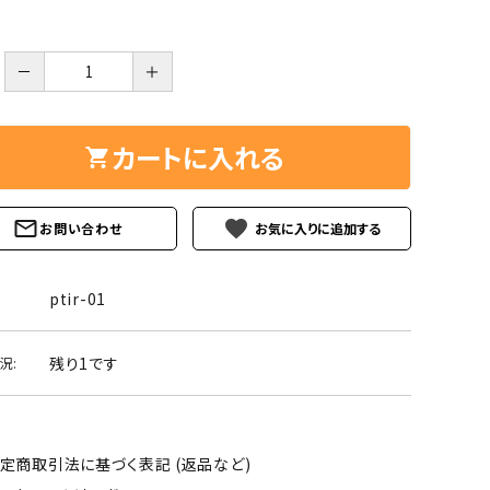
ーズ
クンツァイト
ポイント 特集
水晶
Black
－
＋
勾玉 特集
ト
ソーダライト
Mix
カートに入れる
石言葉辞典
トルマリン
ール
ブラッドストーン
favorite
お問い合わせ
3月 Mar
4月 Ap
ァイト
ボツワナアゲート
7月 Jul
8月 A
ptir-01
ト
ユナカイト
11月 Nov
12月 
残り1です
況:
ーツ
ルビー
石
定商取引法に基づく表記 (返品など)