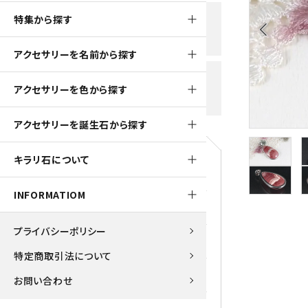
黒水晶
特集から探す
新規会員登録で
大きいサイズの原石
国産 
arrow_back_ios
500ptプレゼント
K2ブルー
アクセサリーを名前から探す
たまご形 特集
ピラミ
スピネル / パーガサイト
送料全国一律700円
アクセサリーを色から探す
5,500円(税込)以上ご購入で
美石 特集
ルース
送料無料
ターコイズ (トルコ石)
アクセサリーを誕生石から探す
パイライト
1月 Ja
キラリ石について
原石
ブルーレースアゲート
5月 Ma
INFORMATIOM
マラカイト
アクアマリン
9月 Se
プライバシーポリシー
ラピスラズリ
アゲート
特定商取引法について
ローズクォーツ
アズライト
お問い合わせ