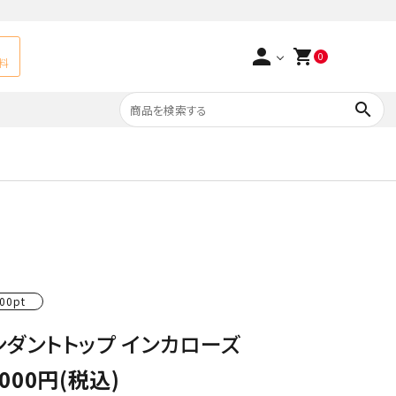
person
shopping_cart
0
料
search
よくあるご質問
アベチュリン
実店舗情報
天然石ペンダント
サ行
タ行
ト
エメラルド
00pt
つまみ細工×天然石
ラ行
ォーツ
カーネリアン
ンダントトップ インカローズ
多用途天然石
菊花石
,000円(税込)
Yellow