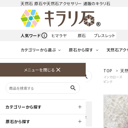
天然石 原石や天然石アクセサリー 通販のキラリ石
info_outline
人気ワード
ヒマラヤ
原石
ブレスレット
カテゴリーから選ぶ
原石から探す
天然石アク
フリーワードから探す
close
メニューを閉じる
TOP
天
アクアマリン
search
インカローズ
ピンク
天然石 原石
天然石
ア行
search
アマゾナイト
原石
ループタイ
ペンダント
誕生石
ワイヤーアクセサリー
天然石
ハ行
オパール
豊富な決済方法
カテゴリーから探す
クレジットカード・PayPay ・
天然石 ブローチ
和小物
ガーネット
Amzon Payなどお好きな 決
原石から探す
済方法を選択できます