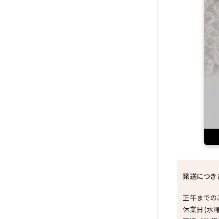
トパーズ
トルマリン
パイライト(黄鉄鉱)
翡翠 (ジェイド)
ピンクオパール
ブラッドストーン
ブルーレースアゲート
フローライト(蛍石)
発送につき
ヘミモルファイト
正午までの
休業日(水
ボツワナアゲート