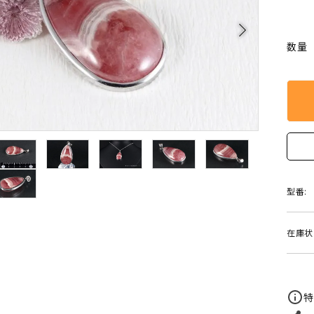
クリソコラ
クリソプレ
原石/アクセサリー
丸玉 特集
arrow_forward_ios
シトリン
ジャスパー
White
Green
数量
ッド型 特集
ハート形 特集
スモーキークォーツ
セレスタイ
Gray
Brown
 特集
鉱物解説
タイガーアイ/ホークアイ
トパーズ
翡翠
ピンクオパ
n
2月 Feb
フローライト
ヘミモルフ
y
6月 Jun
型番:
ムーンストーン
モスアゲー
p
10月 Oct
在庫状
ラブラドライト
ルチルクォ
ロードクロサイト
その他天然
特