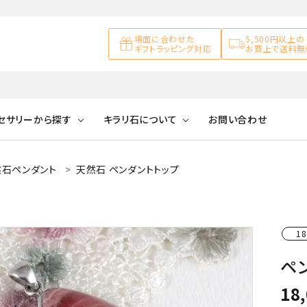
場面に合わせた
5,500円以上の
ギフトラッピング対応
お買上で送料無
セサリーから探す
キラリ石について
お問い合わせ
然石ペンダント
天然石 ペンダントトップ
アズライト
キラリ石について
お客様の声
アゲート
ブレスレット
天然石ループタイ
カ行
アメジスト
キラリ石ポイントに
公式ブログ
アラゴナイ
ついて
18
ネックレス
天然石ピアス
マ行
オブシディアン
ガーデンク
ペ
天然石置き飾り
化石
カルサイト
18
Blue
Pink