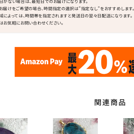
日がない場合は、最短日でのお届けになります。
お届けをご希望の場合、時間指定の選択は"指定なし"をおすすめします
域によっては、時間帯を指定されますと発送日の翌々日配送になります。
はお気軽にお問い合わせください。
✦
✦
17
✦
✦
サイトオープン17周年
ありがとう
th
10
キラリ石ポイント
関連商品