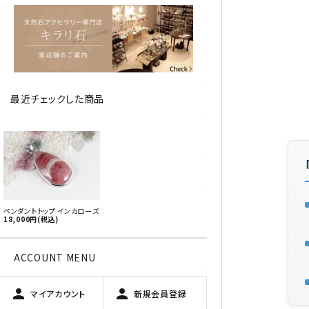
アベチュリン
アマゾナイト
アメジスト
最近チェックした商品
アラゴナイト
エメラルド
favorite
オパール
オブシディアン（黒曜石/十勝
ペンダントトップ インカローズ
石）
18,000円(税込)
ガーデンクォーツ
ACCOUNT MENU
カーネリアン
person
person
マイアカウント
新規会員登録