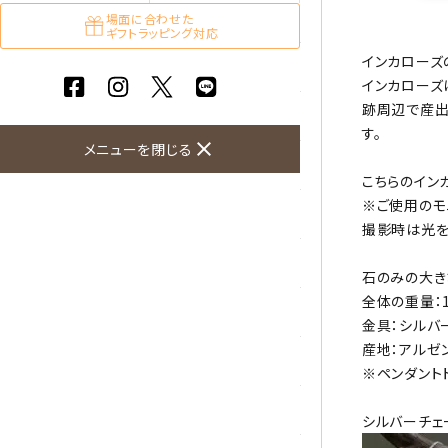
ガーネット
場面に合わせた
ギフトラッピング対応
インカローズ
化石（フォッシル）
インカローズ
跡周辺で産出
カルサイト
す。
close
メニューを閉じる
菊花石
こちらのイン
※ご使用のモ
黒水晶
撮影時は光を
クリソコラ
石のみの大きさ
全体の重量：1
クリソプレーズ
金具：シルバー
産地：アルゼ
クンツァイト
※ペンダント
K2ブルー
シルバーチェ