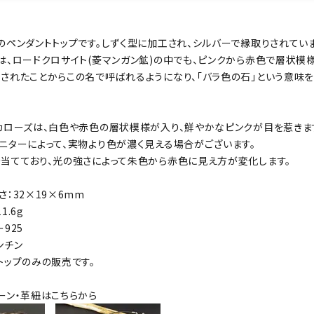
のペンダントトップです。しずく型に加工され、シルバーで縁取りされていま
は、ロードクロサイト(菱マンガン鉱)の中でも、ピンクから赤色で層状模
されたことからこの名で呼ばれるようになり、「バラ色の石」という意味
カローズは、白色や赤色の層状模様が入り、鮮やかなピンクが目を惹きま
ニターによって、実物より色が濃く見える場合がございます。
当てており、光の強さによって朱色から赤色に見え方が変化します。
：32×19×6mm
1.6g
925
ンチン
トップのみの販売です。
ーン・革紐はこちらから