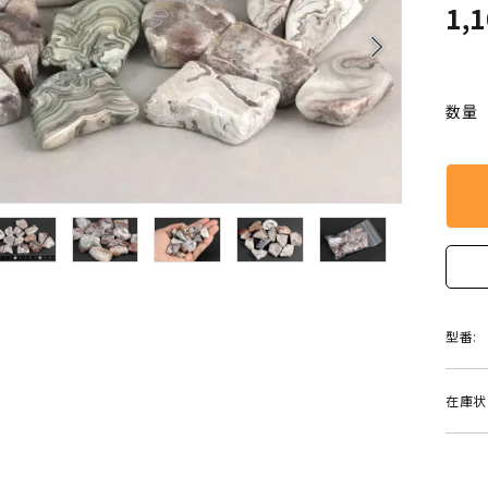
クリソコラ
クリソプレ
1,
原石/アクセサリー
丸玉 特集
arrow_forward_ios
シトリン
ジャスパー
White
Green
ッド型 特集
ハート形 特集
数量
スモーキークォーツ
セレスタイ
Gray
Brown
 特集
鉱物解説
タイガーアイ/ホークアイ
トパーズ
翡翠
ピンクオパ
n
2月 Feb
フローライト
ヘミモルフ
y
6月 Jun
ムーンストーン
モスアゲー
型番:
p
10月 Oct
ラブラドライト
ルチルクォ
在庫状
ロードクロサイト
その他天然