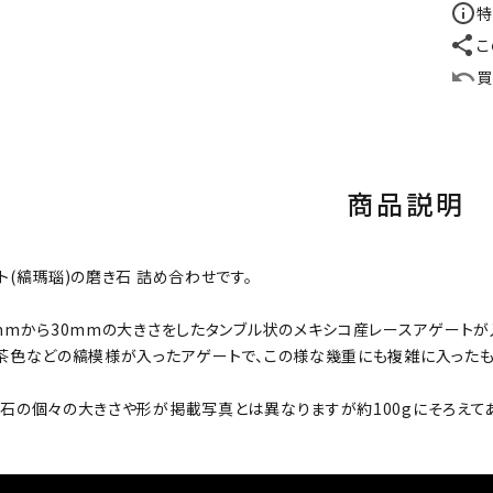
特
こ
買
商品説明
ト(縞瑪瑙)の磨き石 詰め合わせです。
mmから30mmの大きさをしたタンブル状のメキシコ産レースアゲートが
茶色などの縞模様が入ったアゲートで、この様な幾重にも複雑に入ったも
石の個々の大きさや形が掲載写真とは異なりますが約100gにそろえて