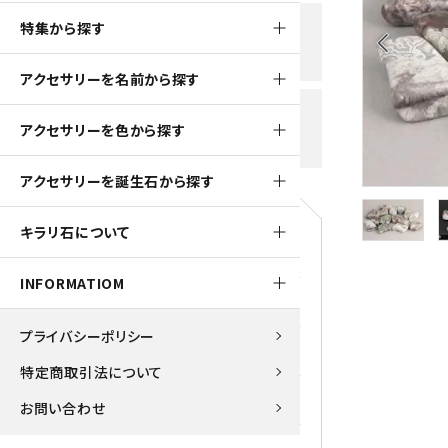
黒水晶
特集から探す
新規会員登録で
大きいサイズの原石
国産 
arrow_back_ios
500ptプレゼント
K2ブルー
アクセサリーを名前から探す
たまご形 特集
ピラミ
スピネル / パーガサイト
送料全国一律700円
アクセサリーを色から探す
5,500円(税込)以上ご購入で
美石 特集
ルース
送料無料
ターコイズ (トルコ石)
アクセサリーを誕生石から探す
パイライト
1月 Ja
キラリ石について
原石
ブルーレースアゲート
5月 Ma
INFORMATIOM
マラカイト
アクアマリン
9月 Se
プライバシーポリシー
ラピスラズリ
アゲート
特定商取引法について
ローズクォーツ
アズライト
お問い合わせ