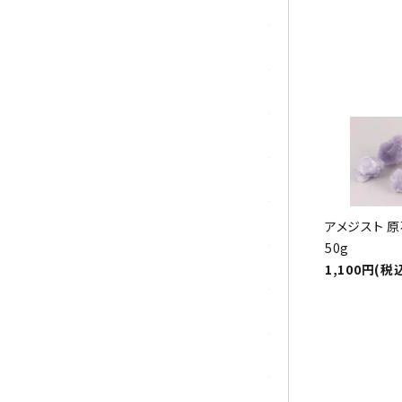
トパーズ
トルマリン
パイライト(黄鉄鉱)
翡翠 (ジェイド)
ピンクオパール
ブラッドストーン
アメジスト 
50g
ブルーレースアゲート
1,100円(税
フローライト(蛍石)
ヘミモルファイト
ボツワナアゲート