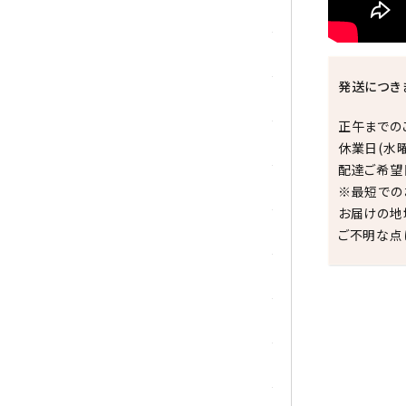
シトリン
ジャスパー
発送につき
水晶
正午までの
スピネル
休業日(水
配達ご希望
スモーキークォーツ
※最短での
お届けの地
セレスタイト
ご不明な点
ソーダライト
ターコイズ (トルコ石)
祝☆
タイガーアイ/ホークアイ