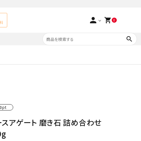
person
shopping_cart
0
料
search
よくあるご質問
アベチュリン
実店舗情報
天然石ペンダント
サ行
タ行
ト
エメラルド
0pt
つまみ細工×天然石
ラ行
ォーツ
カーネリアン
ースアゲート 磨き石 詰め合わせ
多用途天然石
菊花石
0g
Yellow