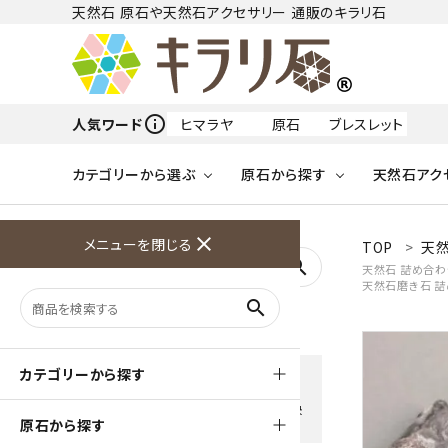
天然石 原石や天然石アクセサリー 通販のキラリ石
info_outline
人気ワード
ヒマラヤ
原石
ブレスレット
カテゴリーから選ぶ
原石から探す
天然石アク
フリーワードから探す
close
メニューを閉じる
TOP
天然
アクアマリン
search
天然石 詰め合わ
天然石磨き石 
天然石 原石
天然石
ア行
search
アマゾナイト
原石
ループタイ
ペンダント
誕生石
ワイヤーアクセサリー
天然石
ハ行
オパール
豊富な決済方法
カテゴリーから探す
クレジットカード・PayPay ・
天然石 ブローチ
和小物
ガーネット
Amzon Payなどお好きな 決
原石から探す
済方法を選択できます