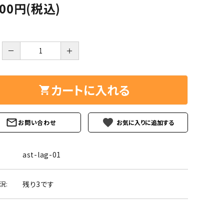
ーズ
クンツァイト
100円(税込)
ポイント 特集
水晶
Black
勾玉 特集
－
＋
ト
ソーダライト
Mix
石言葉辞典
トルマリン
カートに入れる
ール
ブラッドストーン
3月 Mar
4月 Ap
favorite
お問い合わせ
ァイト
ボツワナアゲート
7月 Jul
8月 A
ト
ユナカイト
ast-lag-01
11月 Nov
12月 
ーツ
ルビー
残り3です
況:
石