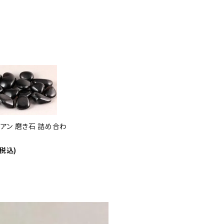
倍
!!
アン 磨き石 詰め合わ
(税込)