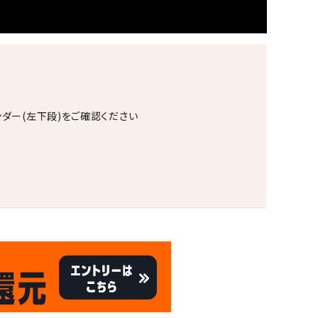
ンダー(左下段)をご確認ください
。
キャンペーン
8/31
迄!