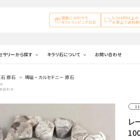
場面に合わせた
5,500円以上の
ギフトラッピング対応
お買上で送料無
セサリーから探す
キラリ石について
お問い合わせ
石 原石
瑪瑙 ・ カルセドニー 原石
アズライト
キラリ石について
お客様の声
アゲート
せ
詰め合わせ
ブレスレット
天然石ループタイ
カ行
アメジスト
キラリ石ポイントに
公式ブログ
アラゴナイ
ついて
11
ネックレス
天然石ピアス
マ行
オブシディアン
ガーデンク
レ
天然石置き飾り
化石
カルサイト
10
Blue
Pink