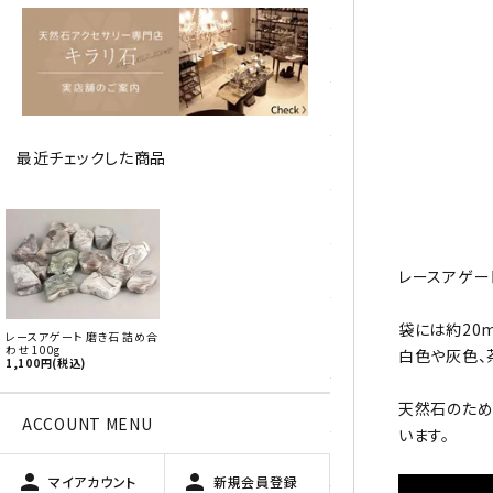
アベチュリン
アマゾナイト
アメジスト
最近チェックした商品
アラゴナイト
エメラルド
favorite
オパール
レースアゲー
オブシディアン（黒曜石/十勝
袋には約20
レースアゲート 磨き石 詰め合
石）
わせ 100g
白色や灰色、
1,100円(税込)
ガーデンクォーツ
天然石のため
ACCOUNT MENU
います。
カーネリアン
person
person
マイアカウント
新規会員登録