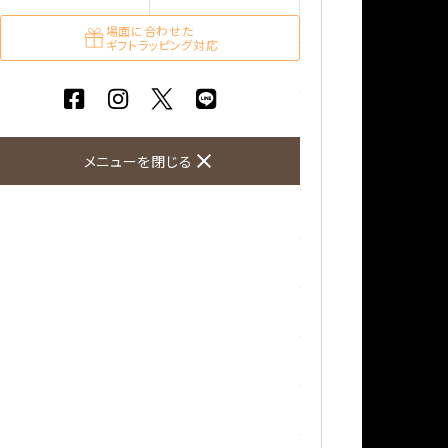
ガーネット
場面に合わせた
ギフトラッピング対応
化石（フォッシル）
カルサイト
close
メニューを閉じる
菊花石
黒水晶
クリソコラ
クリソプレーズ
クンツァイト
K2ブルー