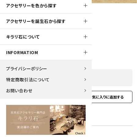
アクセサリーを色から探す
アクセサリーを誕生石から探す
160pt
キラリ石について
ムーンストーン＆カイヤナイト ピアス
1,600円(税込)
INFORMATIOM
プライバシーポリシー
SOLD OUT
特定商取引法について
お問い合わせ
favorite
お問い合わせ
型番:
ear-42
在庫状況:
在庫 0 売切れ中