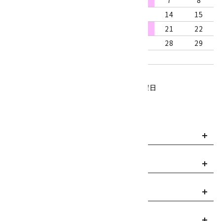
9
10
11
12
13
14
15
16
17
18
19
20
21
22
23
24
25
26
27
28
29
30
31
営業時間：10:00～18:00
定休日：水曜日、第1・3木曜日
■
・・・休業日
お支払い方法について
payment
送料・配送について
local_shipping
返品について
replay
ご利用案内
info