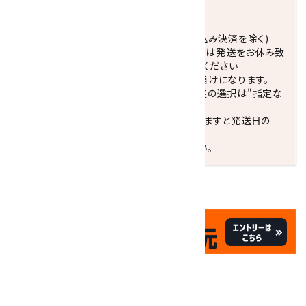
発送につきまして
正午までのご注文で当日発送致します。(振込み決済を除く)
休業日(水曜日、第1．3木曜日)と臨時休業日は発送をお休み致
します。 営業日カレンダー(左下段)をご確認ください
配達ご希望日がない場合は、最短日でのお届けになります。
※最短でのお届けをご希望の場合、時間指定の選択は"指定な
し"をおすすめします。
お届けの地域によっては、時間帯を指定されますと発送日の
翌々日配送になります。
ご不明な点はお気軽にお問い合わせください。
✦
✦
祝☆サイトオープン17周年
✦
17
✦
th
ありがとうキャンペーン
関連商品