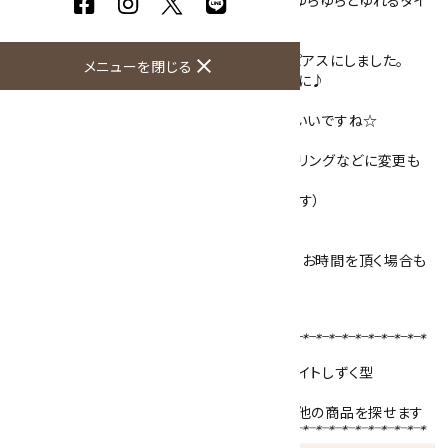
金具上部から下までの長さは4.3cm。耳元でゆらゆらとゆれるタイ
プです。
アーティスティックワイヤーで天然石を巻き、ピアスにしました。
close
メニューを閉じる
しずく型がかわいく、涼しげな色合いのピアスに♪
ネックレスやブレスレットと天然石を揃えてもいいですね☆
金具は、フックタイプのピアスとなります。イヤリングなどに変更も
可能です。
（金具はサージカルステンレスを使用しています）
ご注文頂いてから一つ一つ制作致しますので、お時間を頂く場合も
ございます。
予めご了承下さいませ。
【使用天然石 】
ブルームーンストーン
6mm玉 ／
カイヤナイト
しずく型
天然石名をクリックで、その石を使用している他の商品を探せます