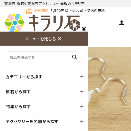
天然石 原石や天然石アクセサリー 通販のキラリ石
card_giftcard
送料無料
5,500円以上のお買上で送料無料
person
TOP
天然石ピアス
close
メニューを閉じる
商品検索
カート(
0
)
お問い合
利用ガイ
メニュー
わせ
ド
search
カテゴリーから探す
原石から探す
arrow_back_ios
arrow_forward_ios
特集から探す
アクセサリーを名前から探す