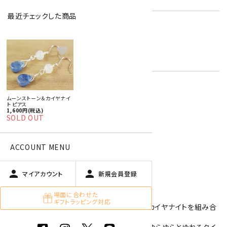
最近チェックした商品
カイヤナイト
ムーンストーン
キーワード:
6月 ムーンストーン・真珠
favorite
青色・水色
ムーンストーン＆カイヤナイ
特定商取引法に基づく表記 (返品など)
ト ピアス
1,600円(税込)
SOLD OUT
この商品を友達に教える
買い物を続ける
ACCOUNT MENU
person
person
マイアカウント
新規会員登録
商品説明
場面に合わせた
ギフトラッピング対応
6mm玉のブルームーンストーンとしずく型のカイヤナイトを組み合
わせたワイヤーピアス。