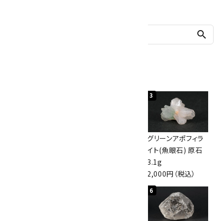
他の商品を探す
search
人気ランキング
1
2
3
神岡鉱山産水晶
ボルダーオパール
グリーンアポフィラ
10kg
原石 40.4g
イト(魚眼石) 原石
60,000円（税込）
4,000円（税込）
3.1g
2,000円（税込）
4
5
6