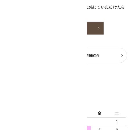
天然石アクセサリーと原石をより身近なものに感じていただけたら
嬉しいです。
詳しく見る
よくある質問
実店舗紹介
公式ブログ
2026年8月
日
月
火
水
木
金
土
1
2
3
4
5
6
7
8