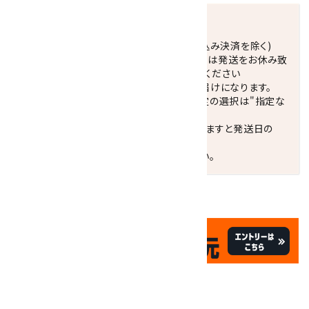
発送につきまして
正午までのご注文で当日発送致します。(振込み決済を除く)
休業日(水曜日、第1．3木曜日)と臨時休業日は発送をお休み致
します。 営業日カレンダー(左下段)をご確認ください
配達ご希望日がない場合は、最短日でのお届けになります。
※最短でのお届けをご希望の場合、時間指定の選択は"指定な
し"をおすすめします。
お届けの地域によっては、時間帯を指定されますと発送日の
翌々日配送になります。
ご不明な点はお気軽にお問い合わせください。
✦
✦
祝☆サイトオープン17周年
✦
17
✦
th
ありがとうキャンペーン
関連商品