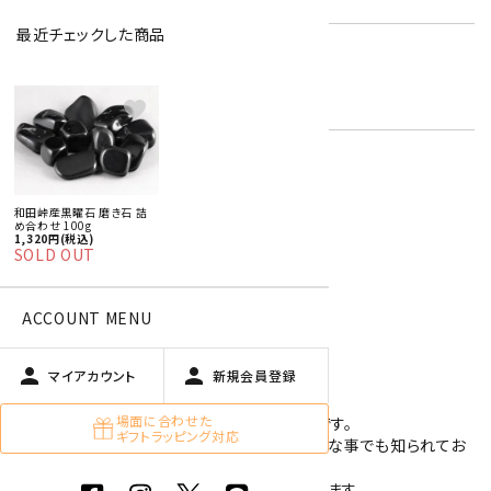
最近チェックした商品
天然石 詰め合わせ
キーワード:
天然石磨き石 詰め合わせ
国産 原石 / アクセサリー
favorite
特定商取引法に基づく表記 (返品など)
和田峠産黒曜石 磨き石 詰
め合わせ 100g
この商品を友達に教える
1,320円(税込)
SOLD OUT
買い物を続ける
ACCOUNT MENU
商品説明
person
person
マイアカウント
新規会員登録
場面に合わせた
磨いた黒曜石(オブシディアン)の詰め合わせです。
ギフトラッピング対応
長野県和田峠産の黒曜石といえばとても良質な事でも知られてお
り、人気の高い天然石です。
コレクターも多く、様々な用途に使用されています。