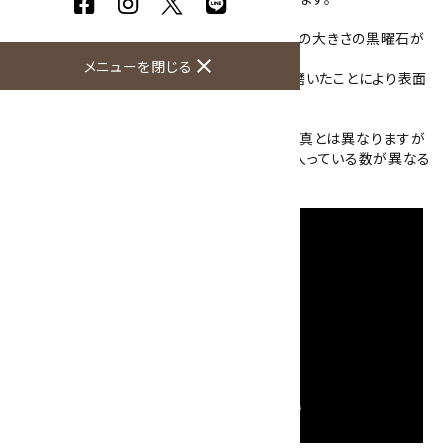
こちらの詰め合わせには、20mm～30mm程の大きさの黒曜石が
入っています。
close
メニューを閉じる
石目による凹みや亀裂がありますが、全体を磨いたことにより表面
は艶があります。
天然石のため石の個々の大きさや形が掲載写真とは異なりますが
約100gにそろえてあります。また、袋によって入っている数が異なる
場合がございます。