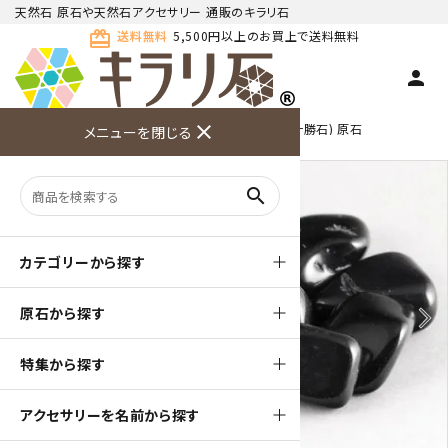
天然石 原石や天然石アクセサリー 通販のキラリ石
card_giftcard
送料無料
5,500円以上のお買上で送料無料
person
TOP
天然石 原石
オブシディアン(黒曜石･十勝石) 原石
close
メニューを閉じる
商品検索
カート(
0
)
お問い合
利用ガイ
メニュー
わせ
ド
search
カテゴリーから探す
原石から探す
arrow_back_ios
arrow_forward_ios
特集から探す
アクセサリーを名前から探す