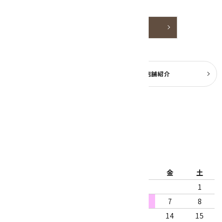
嬉しいです。
詳しく見る
よくある質問
実店舗紹介
公式ブログ
2026年8月
日
月
火
水
木
金
土
1
2
3
4
5
6
7
8
9
10
11
12
13
14
15