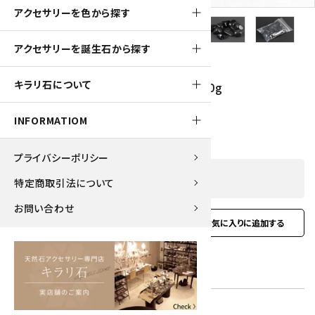
アクセサリーを色から探す
アクセサリーを誕生石から探す
130pt
キラリ石について
和田峠産黒曜石 磨き石 詰め合わせ 100g
1,320円(税込)
INFORMATIOM
プライバシーポリシー
SOLD OUT
特定商取引法について
お問い合わせ
favorite
お問い合わせ
型番:
ast-ob-01
在庫状況:
在庫 0 売切れ中