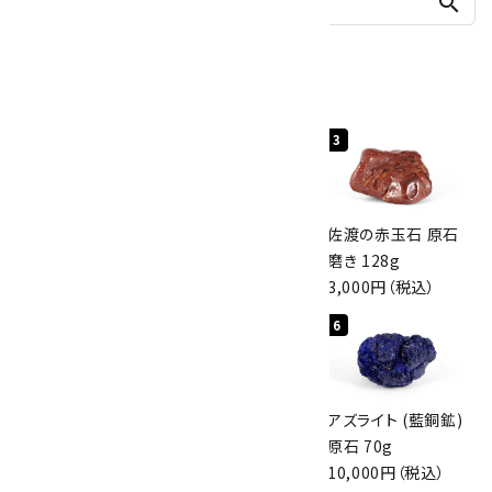
search
人気ランキング
1
2
3
桜瑪瑙 丸玉
ボルダーオパール
佐渡の赤玉石 原石
47mm
原石 40.4g
磨き 128g
3,800円（税込）
4,000円（税込）
3,000円（税込）
4
5
6
アポフィライト (魚
グリーンアポフィラ
アズライト (藍銅鉱)
眼石) 原石 56g
イト(魚眼石) 原石
原石 70g
3,000円（税込）
3.1g
10,000円（税込）