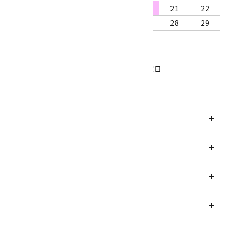
16
17
18
19
20
21
22
23
24
25
26
27
28
29
30
31
営業時間：10:00～18:00
定休日：水曜日、第1・3木曜日
■
・・・休業日
お支払い方法について
payment
送料・配送について
local_shipping
返品について
replay
ご利用案内
info