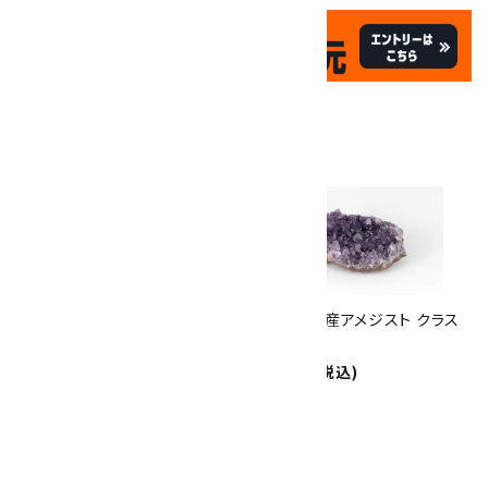
✦
✦
祝☆サイトオープン17周年
✦
17
✦
th
ありがとうキャンペーン
関連商品
10倍
キラリ石ポイント
!!
8/31
迄!
ウルグアイ産アメジスト クラス
ウルグアイ産アメジスト クラス
ター 306g
ター 152g
9,500円(税込)
4,750円(税込)
SOLD OUT