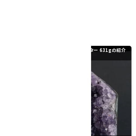
ます。
大きさ：100×73×68mm
硬度：7
産地：ウルグアイ
ウルグアイ産アメジスト (紫水晶) クラスター 631gの紹介
動画｜YouTube