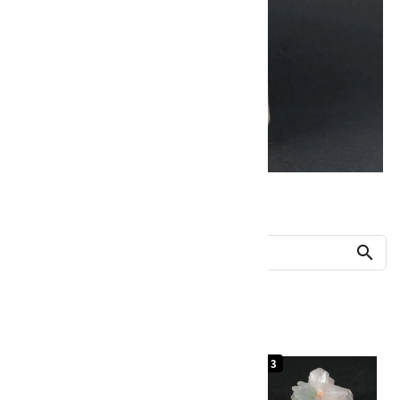
他の商品を探す
search
人気ランキング
1
2
3