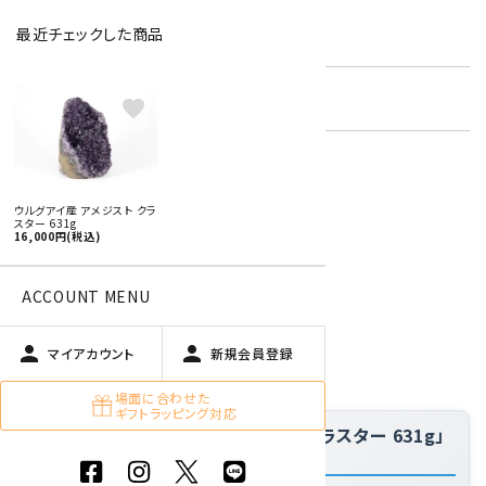
最近チェックした商品
型番:
amtc-02
在庫状況:
残り1です
favorite
特定商取引法に基づく表記 (返品など)
ウルグアイ産 アメジスト クラ
スター 631g
この商品を友達に教える
16,000円(税込)
買い物を続ける
ACCOUNT MENU
person
person
商品説明
マイアカウント
新規会員登録
場面に合わせた
ギフトラッピング対応
「ウルグアイ産アメジスト (紫水晶) クラスター 631g」
の特徴