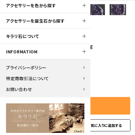
アクセサリーを色から探す
アクセサリーを誕生石から探す
1600pt
キラリ石について
ウルグアイ産 アメジスト クラスター 631g
INFORMATIOM
16,000円(税込)
プライバシーポリシー
特定商取引法について
－
＋
数量
お問い合わせ
カートに入れる
favorite
お問い合わせ