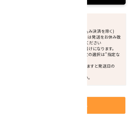
発送につきまして
正午までのご注文で当日発送致します。(振込み決済を除く)
休業日(水曜日、第1．3木曜日)と臨時休業日は発送をお休み致
します。 営業日カレンダー(左下段)をご確認ください
配達ご希望日がない場合は、最短日でのお届けになります。
※最短でのお届けをご希望の場合、時間指定の選択は"指定な
し"をおすすめします。
お届けの地域によっては、時間帯を指定されますと発送日の
翌々日配送になります。
ご不明な点はお気軽にお問い合わせください。
カートに入れる