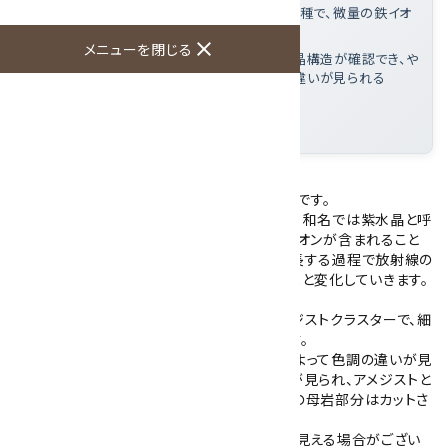
アメジストとは
: 三方晶系に属する石英の一種で、微量の鉄イオ
ンと放射線の影響により紫色を帯びた鉱物
close
メニューを閉じる
この標本の特徴
: 細かな結晶面が連なる群晶構造が確認でき、や
や赤みを帯びた紫色は部分によって濃淡の違いが見られる
大きさ
: 100×73×68mm
産地
: ウルグアイ
ウルグアイ産のアメジストのクラスター(群晶)です。
アメジストは三方晶系に属する石英の一種で、和名では紫水晶と呼
ばれています。この紫色は、石英に微量の鉄イオンが含まれること
で生じ、さらに地殻内で長い時間をかけて成長する過程で放射線の
影響を受けることで、より深みのある色合いへと変化していきます。
こちらは小さな結晶が密集して成長したアメジストクラスターで、細
かな結晶面が連なる群晶構造が確認できます。
紫色はやや赤みを帯びた濃淡があり、部分によって色調の違いが見
られます。根元付近には石英やアゲートの層が見られ、アメジストと
の境界部分は研磨されています。外側の灰色の母岩部分はカットさ
れています。
※ご使用のモニターにより、実際より色が濃く見える場合がござい