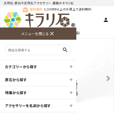
天然石 原石や天然石アクセサリー 通販のキラリ石
card_giftcard
送料無料
5,500円以上のお買上で送料無料
person
TOP
天然石 原石
アメジスト クラスター(群晶)
close
メニューを閉じる
商品検索
カート(
0
)
お問い合
利用ガイ
メニュー
わせ
ド
search
カテゴリーから探す
arrow_back_ios
arrow_forward_ios
原石から探す
特集から探す
アクセサリーを名前から探す