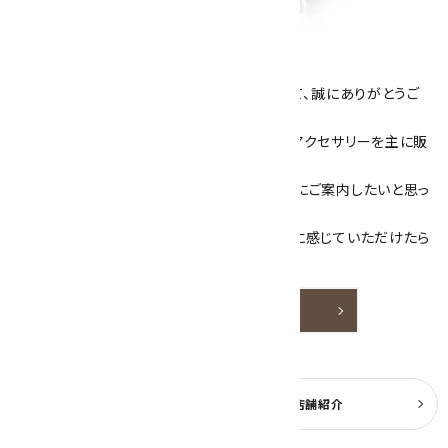
キラリ石について
数あるショップより、当店にお越し下さいまして、誠にありがとうご
ざいます！
当サイトは、天然石原石や天然石を使用したアクセサリーを主に販
売しています。
素敵な色や模様が魅力的な天然石を お客様にご案内したいと思っ
ております。
天然石アクセサリーと原石をより身近なものに感じていただけたら
嬉しいです。
詳しく見る
よくある質問
実店舗紹介