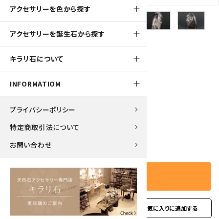
アクセサリーを色から探す
アクセサリーを誕生石から探す
1000pt
キラリ石について
根尾谷産 菊花石 260g
INFORMATIOM
10,000円(税込)
プライバシーポリシー
特定商取引法について
－
＋
数量
お問い合わせ
カートに入れる
favorite
お問い合わせ