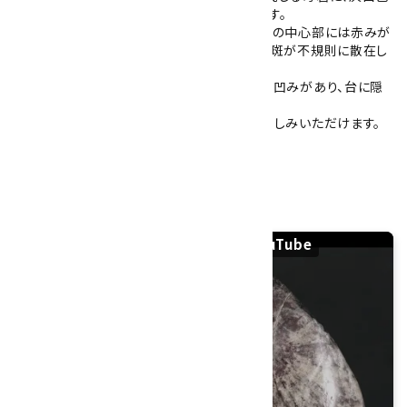
から乳白色の放射状花模様が2輪確認できます。
正面と側面にそれぞれ1輪ずつ位置し、花びらの中心部には赤みが
見られます。裏面には花模様はなく、灰白色の斑が不規則に散在し
ています。
全体を手磨きしていますが、一部に石目による凹みがあり、台に隠
れる底面部分は未研磨です。
木製台座が付属しますので、鑑賞石としてお楽しみいただけます。
石のみの大きさ：79×60×35mm
産地：岐阜県本巣市根尾
根尾谷産 菊花石 260gの紹介動画｜YouTube