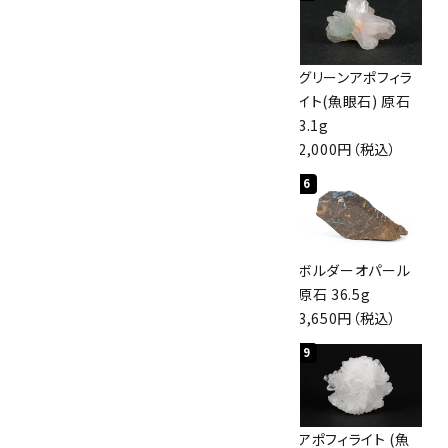
佐渡の赤玉石 原石
ボルダーオパール
グリーンアポフィラ
磨き 128g
原石 40.4g
イト(魚眼石) 原石
3,000円（税込）
4,000円（税込）
3.1g
2,000円（税込）
4
5
6
桜瑪瑙 丸玉
アポフィライト (魚
ボルダーオパール
47mm
眼石) 原石 56g
原石 36.5g
3,800円（税込）
3,000円（税込）
3,650円（税込）
7
8
9
アズライト (藍銅鉱)
アズライト (藍銅鉱)
アポフィライト (魚