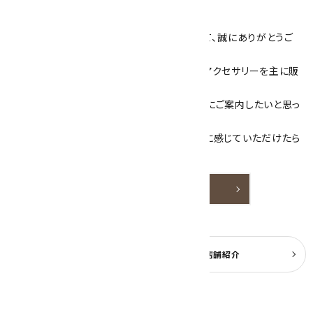
キラリ石について
数あるショップより、当店にお越し下さいまして、誠にありがとうご
ざいます！
当サイトは、天然石原石や天然石を使用したアクセサリーを主に販
売しています。
素敵な色や模様が魅力的な天然石を お客様にご案内したいと思っ
ております。
天然石アクセサリーと原石をより身近なものに感じていただけたら
嬉しいです。
詳しく見る
よくある質問
実店舗紹介
公式ブログ