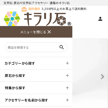
天然石 原石や天然石アクセサリー 通販のキラリ石
card_giftcard
送料無料
5,500円以上のお買上で送料無料
person
TOP
天然石 原石
根尾谷産 菊花石
close
メニューを閉じる
商品検索
カート(
0
)
お問い合
利用ガイ
メニュー
わせ
ド
search
カテゴリーから探す
原石から探す
arrow_back_ios
arrow_forward_ios
特集から探す
アクセサリーを名前から探す