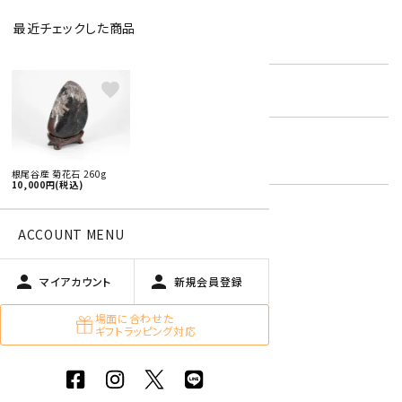
最近チェックした商品
型番:
chs-01
favorite
在庫状況:
残り1です
国産 原石 / アクセサリー
キーワード:
天然石 美石 ・ 置石
根尾谷産 菊花石 260g
10,000円(税込)
ACCOUNT MENU
特定商取引法に基づく表記 (返品など)
この商品を友達に教える
person
person
マイアカウント
新規会員登録
買い物を続ける
場面に合わせた
ギフトラッピング対応
商品説明