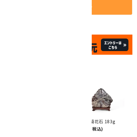
カートに入れる
✦
✦
祝☆サイトオープン17周年
✦
17
✦
th
ありがとうキャンペーン
関連商品
10倍
キラリ石ポイント
!!
8/31
迄!
根尾谷産 菊花石 497g
根尾谷産 菊花石 183g
15,000円(税込)
12,000円(税込)