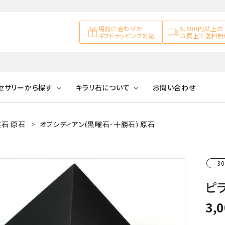
場面に合わせた
5,500円以上の
ギフトラッピング対応
お買上で送料無
セサリーから探す
キラリ石について
お問い合わせ
石 原石
オブシディアン(黒曜石･十勝石) 原石
アズライト
キラリ石について
お客様の声
アゲート
ブレスレット
天然石ループタイ
カ行
アメジスト
キラリ石ポイントに
公式ブログ
アラゴナイ
30
ついて
ネックレス
天然石ピアス
マ行
オブシディアン
ガーデンク
ピラ
天然石置き飾り
化石
カルサイト
3,
Blue
Pink