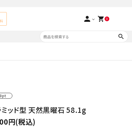
person
shopping_cart
0
料
search
よくあるご質問
アベチュリン
実店舗情報
天然石ペンダント
サ行
タ行
ト
エメラルド
0pt
つまみ細工×天然石
ラ行
ォーツ
カーネリアン
ミッド型 天然黒曜石 58.1g
多用途天然石
000円(税込)
菊花石
Yellow