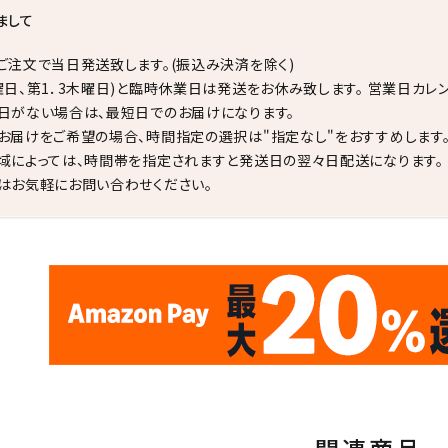
まして
ご注文で当日発送致します。(振込み決済を除く)
曜日、第1．3木曜日)と臨時休業日は発送をお休み致します。 営業日カレ
日がない場合は、最短日でのお届けになります。
お届けをご希望の場合、時間指定の選択は"指定なし"をおすすめします
域によっては、時間帯を指定されますと発送日の翌々日配送になります。
はお気軽にお問い合わせください。
✦
✦
17
✦
✦
サイトオープン17周年
ありがとう
th
10
キラリ石ポイント