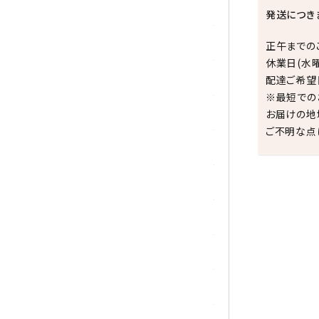
シトリン
発送につき
ジャスパー
正午までの
休業日(水
水晶
配達ご希望
※最短での
スピネル
お届けの地
ご不明な点
スモーキークォーツ
セレスタイト
ソーダライト
祝☆
ターコイズ (トルコ石)
タイガーアイ/ホークアイ