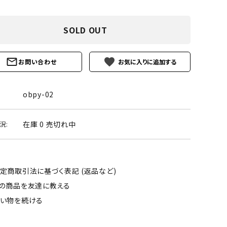
ーズ
クンツァイト
ポイント 特集
水晶
Black
SOLD OUT
勾玉 特集
ト
ソーダライト
favorite
Mix
お問い合わせ
石言葉辞典
トルマリン
obpy-02
ール
ブラッドストーン
3月 Mar
4月 Ap
在庫 0 売切れ中
況:
ァイト
ボツワナアゲート
7月 Jul
8月 A
ト
ユナカイト
11月 Nov
12月 
定商取引法に基づく表記 (返品など)
ーツ
ルビー
の商品を友達に教える
い物を続ける
石