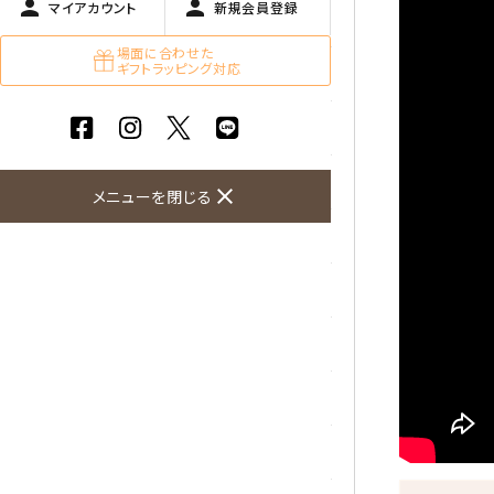
person
person
マイアカウント
新規会員登録
ガーネット
場面に合わせた
ギフトラッピング対応
化石（フォッシル）
カルサイト
菊花石
close
メニューを閉じる
黒水晶
クリソコラ
クリソプレーズ
クンツァイト
K2ブルー