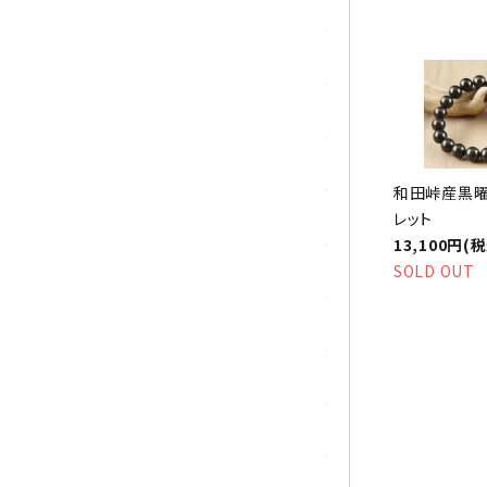
トパーズ
トルマリン
パイライト(黄鉄鉱)
翡翠 (ジェイド)
和田峠産黒曜
ピンクオパール
レット
13,100円(
SOLD OUT
ブラッドストーン
ブルーレースアゲート
フローライト(蛍石)
ヘミモルファイト
ボツワナアゲート