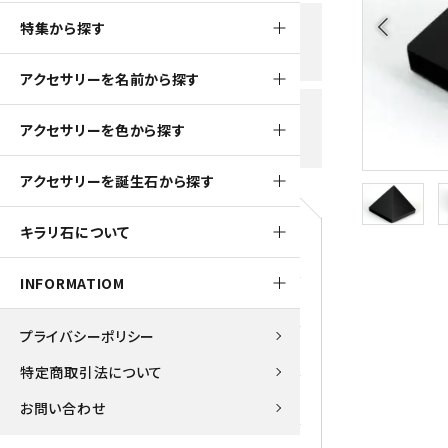
黒水晶
arrow_back_ios
特集から探す
新規会員登録で
大きいサイズの原石
国産 
500ptプレゼント
K2ブルー
アクセサリーを名前から探す
たまご形 特集
ピラミ
スピネル / パーガサイト
送料全国一律700円
アクセサリーを色から探す
5,500円(税込)以上ご購入で
美石 特集
ルース
送料無料
ターコイズ (トルコ石)
アクセサリーを誕生石から探す
パイライト
1月 Ja
キラリ石について
原石
ブルーレースアゲート
5月 Ma
INFORMATIOM
マラカイト
アクアマリン
9月 Se
プライバシーポリシー
ラピスラズリ
アゲート
特定商取引法について
ローズクォーツ
アズライト
お問い合わせ