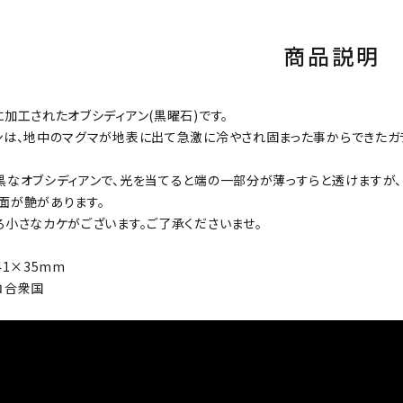
商品説明
に加工されたオブシディアン(黒曜石)です。
ンは、地中のマグマが地表に出て急激に冷やされ固まった事からできたガ
黒なオブシディアンで、光を当てると端の一部分が薄っすらと透けますが
面が艶があります。
ろ小さなカケがございます。ご了承くださいませ。
41×35mm
コ合衆国