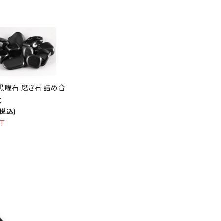
黒曜石 磨き石 詰め合
g
(税込)
UT