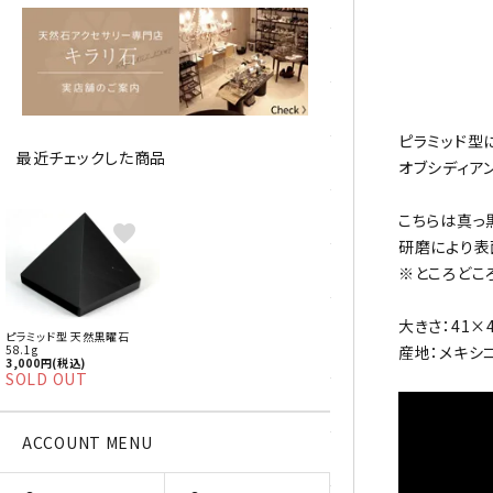
アベチュリン
アマゾナイト
アメジスト
ピラミッド型
最近チェックした商品
アラゴナイト
オブシディア
エメラルド
こちらは真っ
favorite
研磨により表
オパール
※ところどこ
オブシディアン（黒曜石/十勝
大きさ：41×
ピラミッド型 天然黒曜石
石）
58.1g
産地：メキシ
3,000円(税込)
SOLD OUT
ガーデンクォーツ
ACCOUNT MENU
カーネリアン