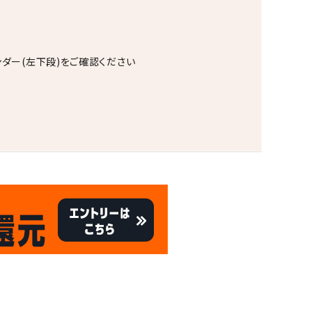
ンダー(左下段)をご確認ください
。
キャンペーン
8/31
倍
迄!
!!