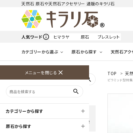
天然石 原石や天然石アクセサリー 通販のキラリ石
info_outline
人気ワード
ヒマラヤ
原石
ブレスレット
カテゴリーから選ぶ
原石から探す
天然石アク
フリーワードから探す
close
メニューを閉じる
TOP
天然
アクアマリン
search
ピラミッド型特集
天然石 原石
天然石
ア行
search
アマゾナイト
原石
ループタイ
ペンダント
誕生石
ワイヤーアクセサリー
天然石
ハ行
オパール
豊富な決済方法
カテゴリーから探す
クレジットカード・PayPay ・
天然石 ブローチ
和小物
ガーネット
Amzon Payなどお好きな 決
原石から探す
済方法を選択できます