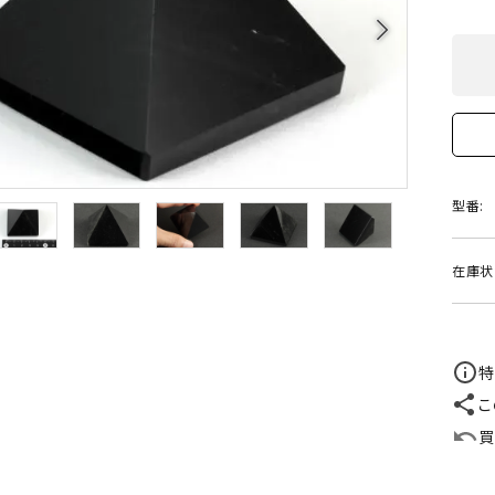
クリソコラ
クリソプレ
arrow_forward_ios
原石/アクセサリー
丸玉 特集
シトリン
ジャスパー
White
Green
ッド型 特集
ハート形 特集
スモーキークォーツ
セレスタイ
Gray
Brown
 特集
鉱物解説
タイガーアイ/ホークアイ
トパーズ
型番:
翡翠
ピンクオパ
n
2月 Feb
在庫状
フローライト
ヘミモルフ
y
6月 Jun
ムーンストーン
モスアゲー
p
10月 Oct
特
ラブラドライト
ルチルクォ
こ
買
ロードクロサイト
その他天然