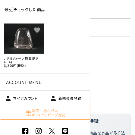
最近チェックした商品
型番:
rut-10
在庫状況:
残り1です
favorite
特定商取引法に基づく表記 (返品など)
ルチルクォーツ 原石 磨き
49.6g
この商品を友達に教える
3,200円(税込)
買い物を続ける
ACCOUNT MENU
person
person
商品説明
マイアカウント
新規会員登録
場面に合わせた
ギフトラッピング対応
「ルチルクォーツ 原石 磨き 49.6g」の特徴
ルチルクォーツとは
: ルチル(金紅石)の針状結晶を水晶が取り込