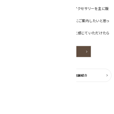
ざいます！
当サイトは、天然石原石や天然石を使用したアクセサリーを主に販
売しています。
素敵な色や模様が魅力的な天然石を お客様にご案内したいと思っ
ております。
天然石アクセサリーと原石をより身近なものに感じていただけたら
嬉しいです。
詳しく見る
よくある質問
実店舗紹介
公式ブログ