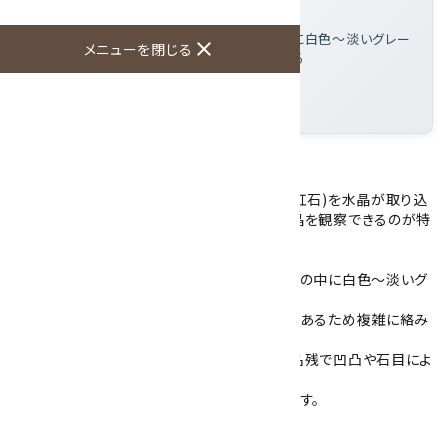
んだ内包物タイプの水晶
この磨き石の特徴
: 透明度の高い水晶内部に白色～淡いグレー
close
メニューを閉じる
の針状ルチルが複雑に絡み合って確認できる
大きさ
: 41×38×22mm
産地
: ブラジル
研磨したルチルクォーツです。
ルチルクォーツは、先に結晶化したルチル(金紅石)を水晶が取り込
んだ石で、透明な水晶を通してその針状の結晶を観察できるのが特
徴です。
こちらのルチルクォーツは、透明度の高い水晶の中に白色～淡いグ
レーの細い針状のルチルが入っています。
内部にはクラックが入っていますが、透明度があるため複雑に絡み
合ったルチルの様子を確認できます。
研磨により表面には艶がありますが、原石の名残で凹凸や石目によ
る凹みがあります。
一面が平らに加工されており、安定して置けます。
大きさ：41×38×22mm