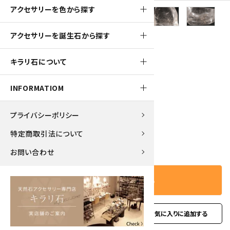
アクセサリーを色から探す
アクセサリーを誕生石から探す
320pt
キラリ石について
ルチルクォーツ 原石 磨き 49.6g
INFORMATIOM
3,200円(税込)
プライバシーポリシー
特定商取引法について
－
＋
数量
お問い合わせ
カートに入れる
favorite
お問い合わせ