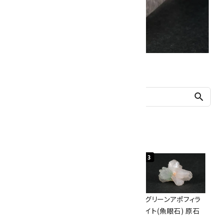
他の商品を探す
search
人気ランキング
1
2
3
佐渡の赤玉石 原石
ボルダーオパール
グリーンアポフィラ
磨き 128g
原石 40.4g
イト(魚眼石) 原石