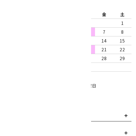
2026年8月
日
月
火
水
木
金
土
1
2
3
4
5
6
7
8
9
10
11
12
13
14
15
16
17
18
19
20
21
22
23
24
25
26
27
28
29
30
31
営業時間：10:00～18:00
定休日：水曜日、第1・3木曜日
■
・・・休業日
お支払い方法について
payment
送料・配送について
local_shipping