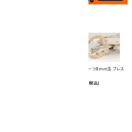
✦
17
✦
th
ありがとうキャンペーン
関連商品
10倍
キラリ石ポイント
!!
8/31
迄!
ルチルクォーツ タンブル 18.3g
ルチルクォーツ8mm玉 ブレス
3,100円(税込)
レット
18,000円(税込)
ルチルクォーツ7mm玉 ブレス
レット