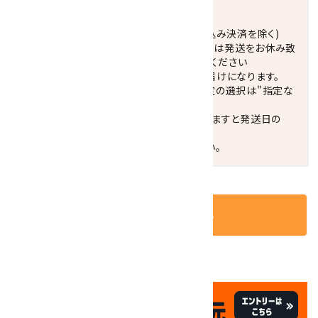
発送につきまして
正午までのご注文で当日発送致します。(振込み決済を除く)
休業日(水曜日、第1．3木曜日)と臨時休業日は発送をお休み致
します。 営業日カレンダー(左下段)をご確認ください
配達ご希望日がない場合は、最短日でのお届けになります。
※最短でのお届けをご希望の場合、時間指定の選択は"指定な
し"をおすすめします。
お届けの地域によっては、時間帯を指定されますと発送日の
翌々日配送になります。
ご不明な点はお気軽にお問い合わせください。
カートに入れる
✦
✦
祝☆サイトオープン17周年