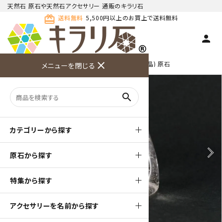
天然石 原石や天然石アクセサリー 通販のキラリ石
card_giftcard
送料無料
5,500円以上のお買上で送料無料
person
TOP
天然石 原石
ルチルクォーツ(針入り水晶) 原石
close
メニューを閉じる
商品検索
カート(
0
)
お問い合
利用ガイ
メニュー
わせ
ド
search
カテゴリーから探す
arrow_back_ios
arrow_forward_ios
原石から探す
特集から探す
アクセサリーを名前から探す