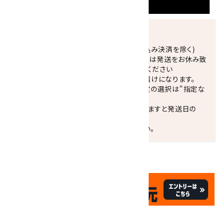
発送につきまして
正午までのご注文で当日発送致します。(振込み決済を除く)
休業日(水曜日、第1．3木曜日)と臨時休業日は発送をお休み致
します。 営業日カレンダー(左下段)をご確認ください
配達ご希望日がない場合は、最短日でのお届けになります。
※最短でのお届けをご希望の場合、時間指定の選択は"指定な
し"をおすすめします。
お届けの地域によっては、時間帯を指定されますと発送日の
翌々日配送になります。
ご不明な点はお気軽にお問い合わせください。
✦
✦
祝☆サイトオープン17周年
✦
17
✦
th