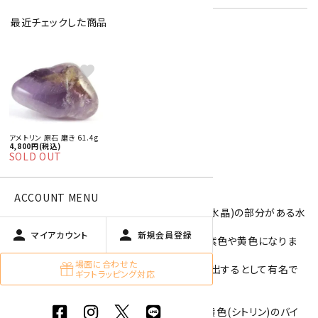
最近チェックした商品
特定商取引法に基づく表記 (返品など)
favorite
この商品を友達に教える
買い物を続ける
アメトリン 原石 磨き 61.4g
4,800円(税込)
商品説明
SOLD OUT
ACCOUNT MENU
アメトリンの磨き石です。
アメトリンはアメジスト(紫水晶)とシトリン(黄水晶)の部分がある水
晶です。
person
person
マイアカウント
新規会員登録
水晶の中に微量の鉄イオンが入ることにより紫色や黄色になりま
す。
場面に合わせた
南米ボリビア産のアメトリンで、綺麗な石が産出するとして有名で
ギフトラッピング対応
す。
こちらのアメトリンは淡い紫色(アメジスト)と黄色(シトリン)のバイ