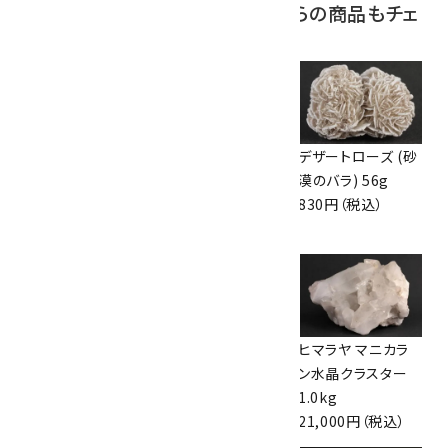
この商品を見ている人はこちらの商品もチェ
ックしています
ブラジル産 フラワ
インペリアルトパー
デザートローズ (砂
ーアメジスト 結晶
ズ 結晶 3.9g
漠のバラ) 56g
1.44kg
3,450円（税込）
830円（税込）
31,600円（税込）
ヒマラヤ ウルス産
クンツァイト 原石
ヒマラヤ マニカラ
水晶クラスター
351g
ン水晶クラスター
718g
64,000円（税込）
1.0kg
27,000円（税込）
21,000円（税込）