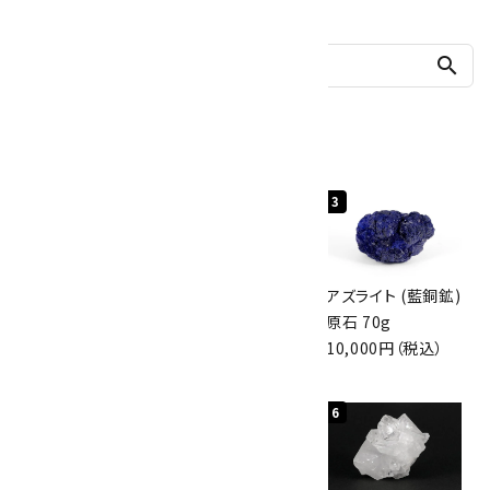
search
人気ランキング
1
2
3
グリーンアポフィラ
ボルダーオパール
アズライト (藍銅鉱)
イト(魚眼石) 原石
原石 40.4g
原石 70g
3.1g
4,000円（税込）
10,000円（税込）
2,000円（税込）
4
5
6