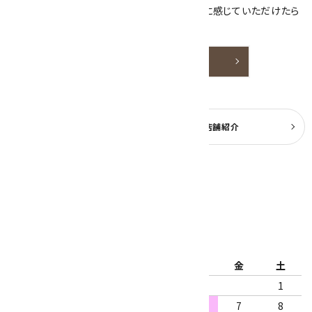
天然石アクセサリーと原石をより身近なものに感じていただけたら
嬉しいです。
詳しく見る
よくある質問
実店舗紹介
公式ブログ
2026年8月
日
月
火
水
木
金
土
1
2
3
4
5
6
7
8