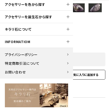
アクセサリーを色から探す
480pt
アクセサリーを誕生石から探す
アメトリン 原石 磨き 61.4g
キラリ石について
4,800円(税込)
INFORMATIOM
プライバシーポリシー
SOLD OUT
特定商取引法について
お問い合わせ
favorite
お問い合わせ
型番:
amt-01
在庫状況:
在庫 0 売切れ中