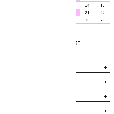
9
10
11
12
13
14
15
16
17
18
19
20
21
22
23
24
25
26
27
28
29
30
31
営業時間：10:00～18:00
定休日：水曜日、第1・3木曜日
■
・・・休業日
お支払い方法について
payment
送料・配送について
local_shipping
返品について
replay
ご利用案内
info