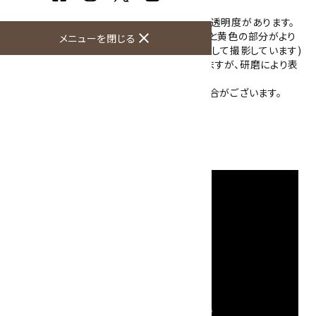
カラーです。
内部にはクラックが入っていますが、一部分に透明度があります。
また、光に透かしてみると半透明になり、紫色と黄色の部分がより
close
メニューを閉じる
はっきりとわかります。(写真3枚目は光に透かして撮影しています)
石目による凹みやザラザラとした部分がありますが、研磨により表
面には艶があります。
※ご使用のモニターにより、色が濃く見える場合がございます。
大きさ：54×33×29mm
硬度：7
産地：ボリビア