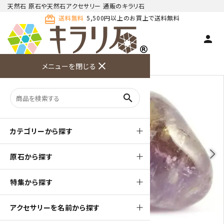
天然石 原石や天然石アクセサリー 通販のキラリ石
card_giftcard
送料無料
5,500円以上のお買上で送料無料
person
TOP
天然石 原石
アメジスト 原石
close
メニューを閉じる
商品検索
カート(
0
)
お問い合
利用ガイ
メニュー
わせ
ド
search
カテゴリーから探す
arrow_back_ios
arrow_forward_ios
原石から探す
特集から探す
アクセサリーを名前から探す