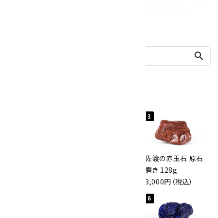
他の商品を探す
search
人気ランキング
1
2
3
桜瑪瑙 丸玉
ボルダーオパール
佐渡の赤玉石 原石
47mm
原石 40.4g
磨き 128g
3,800円（税込）
4,000円（税込）
3,000円（税込）
4
5
6