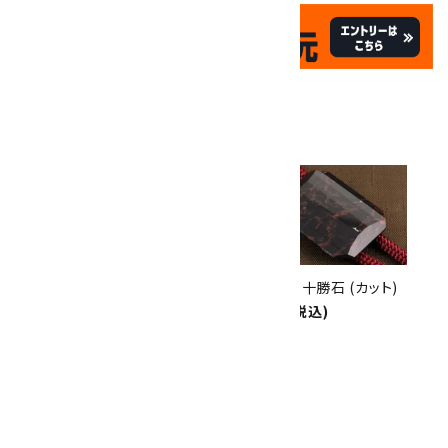
✦
✦
祝☆サイトオープン17周年
✦
17
✦
th
ありがとうキャンペーン
関連商品
10倍
キラリ石ポイント
!!
8/31
迄!
ループタイ 金色フレーム付き 十
ループタイ 十勝石 (カット)
勝石(カット)
6,500円(税込)
8,000円(税込)