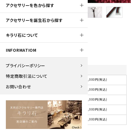
アクセサリーを色から探す
アクセサリーを誕生石から探す
700pt
キラリ石について
ループタイ フレーム付き 十勝石
7,000円(税込)
INFORMATIOM
プライバシーポリシー
紐の色
を選択してください
特定商取引法について
7,000円(税込)
選択してください
お問い合わせ
7,000円(税込)
紺
7,000円(税込)
赤
7,000円(税込)
茶
7,000円(税込)
グレー