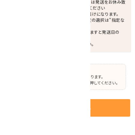
休業日(水曜日、第1．3木曜日)と臨時休業日は発送をお休み致
します。 営業日カレンダー(左下段)をご確認ください
配達ご希望日がない場合は、最短日でのお届けになります。
※最短でのお届けをご希望の場合、時間指定の選択は"指定な
し"をおすすめします。
お届けの地域によっては、時間帯を指定されますと発送日の
翌々日配送になります。
ご不明な点はお気軽にお問い合わせください。
【ご確認】
この商品はオプションの選択があります。
ページ上部で選択した後、カートボタンを押してください。
カートに入れる