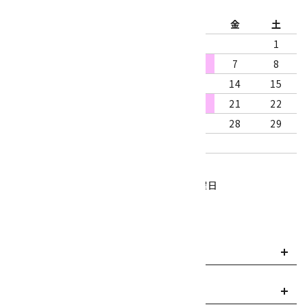
日
月
火
水
木
金
土
1
2
3
4
5
6
7
8
9
10
11
12
13
14
15
16
17
18
19
20
21
22
23
24
25
26
27
28
29
30
31
営業時間：10:00～18:00
定休日：水曜日、第1・3木曜日
■
・・・休業日
お支払い方法について
payment
送料・配送について
local_shipping