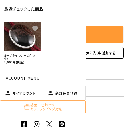
最近チェックした商品
－
＋
数量
favorite
カートに入れる
favorite
お問い合わせ
ループタイ フレーム付き 十
勝石
7,000円(税込)
型番:
rtf-22
ACCOUNT MENU
在庫状況:
残り1本です
person
person
マイアカウント
新規会員登録
国産 原石 / アクセサリー
場面に合わせた
ギフトラッピング対応
キーワード:
オブシディアン【黒曜石・十勝石】
黒色