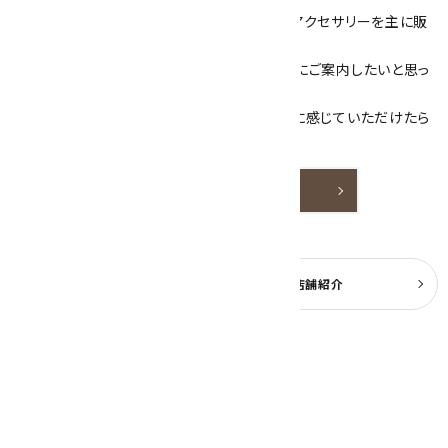
当サイトは、天然石原石や天然石を使用したアクセサリーを主に販
売しています。
素敵な色や模様が魅力的な天然石を お客様にご案内したいと思っ
ております。
天然石アクセサリーと原石をより身近なものに感じていただけたら
嬉しいです。
詳しく見る
よくある質問
実店舗紹介
公式ブログ
2026年8月