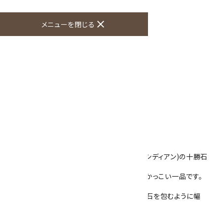
オプションの値段詳細
close
toc
メニューを閉じる
特定商取引法に基づく表記 (返品など)
この商品を友達に教える
買い物を続ける
商品説明
天然石で作ったループタイです。
石は北海道十勝地方で産出する黒曜石(オブシディアン)の十勝石
を使用しています。
黒い石に茶色や朱色の独特で、力強い模様がかっこい一品です。
石の大きさは30mm×40mm 厚さ7mmで、石を包むように幅
3mm厚さ1mmのフレームが付いています。