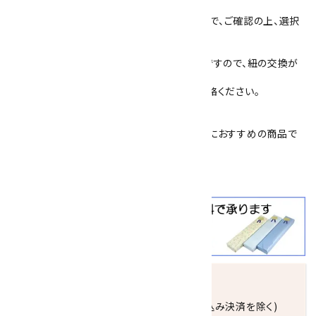
フレームは真鍮にロジウムメッキをしたもの。
紐の色は4色(紺・赤・茶・グレー)ございますので、ご確認の上、選択
してください。
裏側は、紐を通して留め爪で固定するタイプですので、紐の交換が
簡単にできません。
紐の交換や修理をご希望の場合は、一度ご連絡ください。
簡易プレゼント包装を承っております。
父の日
や
敬老の日
、
恩師へのプレゼント
などにおすすめの商品で
す。
クールビズ
にも大活躍！！
発送につきまして
正午までのご注文で当日発送致します。(振込み決済を除く)