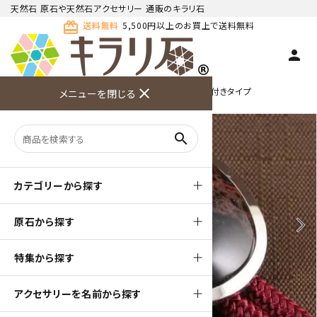
天然石 原石や天然石アクセサリー 通販のキラリ石
card_giftcard
送料無料
5,500円以上のお買上で送料無料
person
TOP
天然石ループタイ
ループタイ フレーム付きタイプ
close
メニューを閉じる
商品検索
カート(
0
)
お問い合
利用ガイ
メニュー
わせ
ド
search
カテゴリーから探す
原石から探す
arrow_back_ios
arrow_forward_ios
特集から探す
アクセサリーを名前から探す