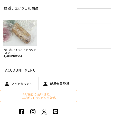
型番:
ptipt-04
最近チェックした商品
在庫状況:
残り1です
favorite
トパーズ
キーワード:
11月 トパーズ・シトリン
黄色・オレンジ
ペンダントトップ インペリア
ルトパーズ
4,400円(税込)
特定商取引法に基づく表記 (返品など)
ACCOUNT MENU
この商品を友達に教える
買い物を続ける
person
person
マイアカウント
新規会員登録
場面に合わせた
ギフトラッピング対応
商品説明