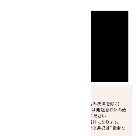
発送につきまして
正午までのご注文で当日発送致します。(振込み決済を除く)
休業日(水曜日、第1．3木曜日)と臨時休業日は発送をお休み致
します。 営業日カレンダー(左下段)をご確認ください
配達ご希望日がない場合は、最短日でのお届けになります。
※最短でのお届けをご希望の場合、時間指定の選択は"指定な
し"をおすすめします。