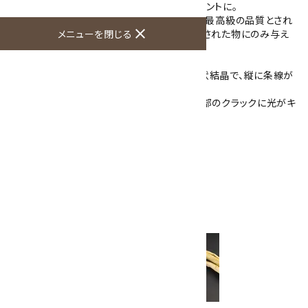
インペリアルトパーズの結晶そのままをペンダントに。
『インペリアルトパーズ』とはトパーズの中でも最高級の品質とされ
close
メニューを閉じる
る物で、ブラジルのミナスジェイラス州で産出された物にのみ与え
られた名称です。
こちらのトパーズは菱形の淡い黄色をした柱状結晶で、縦に条線が
入っています。
また、黒色の不純物が多く入っていますが、内部のクラックに光がキ
ラキラと反射します。
原石好きな方にもおススメのペンダントです。
石のみの大きさ：24×10×8mm
全体の重さ：3.8g
金具：シルバー925
※ペンダントトップのみの販売です。
シルバーチェーン・革紐
はこちらから