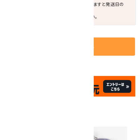
お届けの地域によっては、時間帯を指定されますと発送日の
翌々日配送になります。
ご不明な点はお気軽にお問い合わせください。
カートに入れる
✦
✦
祝☆サイトオープン17周年
✦
17
✦
th
ありがとうキャンペーン
関連商品
10倍
キラリ石ポイント
!!