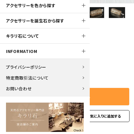
アクセサリーを色から探す
アクセサリーを誕生石から探す
440pt
キラリ石について
ペンダントトップ インペリアルトパーズ
4,400円(税込)
INFORMATIOM
プライバシーポリシー
－
＋
数量
特定商取引法について
お問い合わせ
カートに入れる
favorite
お問い合わせ