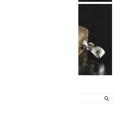
他の商品を探す
search
人気ランキング