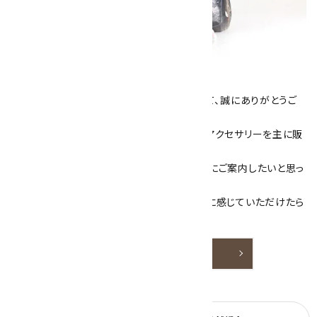
キラリ石について
数あるショップより、当店にお越し下さいまして、誠にありがとうご
ざいます！
当サイトは、天然石原石や天然石を使用したアクセサリーを主に販
売しています。
素敵な色や模様が魅力的な天然石を お客様にご案内したいと思っ
ております。
天然石アクセサリーと原石をより身近なものに感じていただけたら
嬉しいです。
詳しく見る