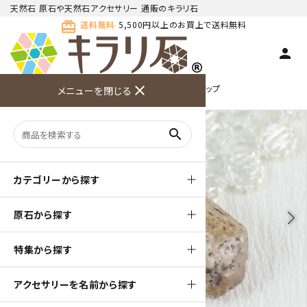
天然石 原石や天然石アクセサリー 通販のキラリ石
card_giftcard
送料無料
5,500円以上のお買上で送料無料
person
TOP
天然石ペンダント
天然石 ペンダントトップ
close
メニューを閉じる
商品検索
カート(
0
)
お問い合
利用ガイ
メニュー
わせ
ド
search
カテゴリーから探す
原石から探す
arrow_back_ios
arrow_forward_ios
特集から探す
アクセサリーを名前から探す