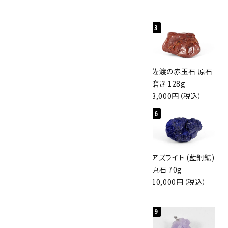
1
2
3
桜瑪瑙 丸玉
ボルダーオパール
佐渡の赤玉石 原石
47mm
原石 40.4g
磨き 128g
3,800円（税込）
4,000円（税込）
3,000円（税込）
4
5
6
アポフィライト (魚
グリーンアポフィラ
アズライト (藍銅鉱)
眼石) 原石 56g
イト(魚眼石) 原石
原石 70g
3,000円（税込）
3.1g
10,000円（税込）
2,000円（税込）
7
8
9