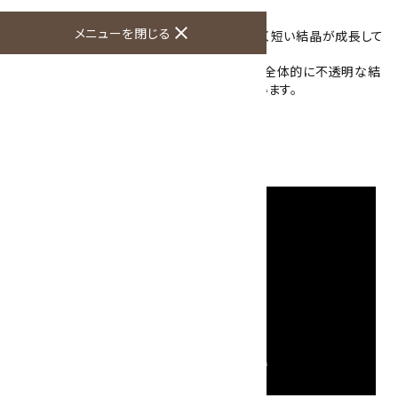
close
メニューを閉じる
こちらの黒水晶は茶色をした母岩の中に小さく短い結晶が成長して
います。
強い光に当てると一部分が薄らと透けますが全体的に不透明な結
晶で、また表面はガラス光沢で光に反射しています。
母岩を含めた大きさ：155×88×49mm
硬度：7
産地：中国 山東省