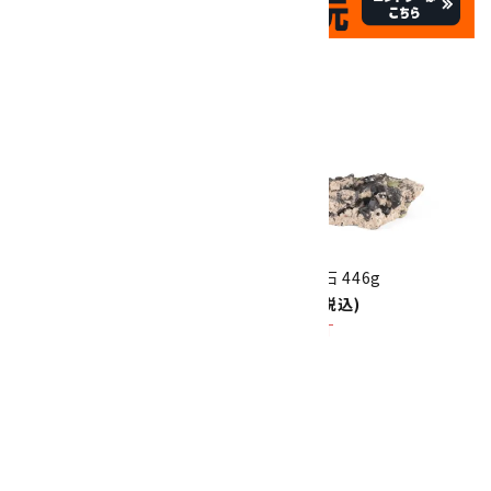
祝☆サイトオープン17周年
✦
17
✦
th
ありがとうキャンペーン
関連商品
10倍
キラリ石ポイント
!!
8/31
迄!
黒水晶 原石 865g
黒水晶 原石 446g
16,000円(税込)
8,000円(税込)
SOLD OUT
黒水晶 さざれ石 詰め合わせ