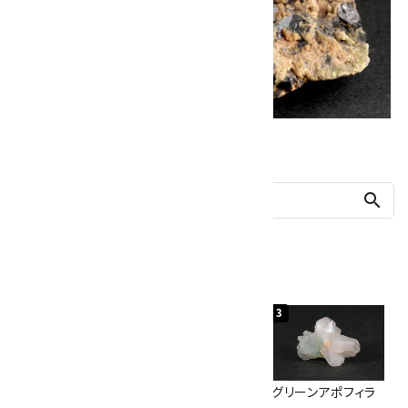
他の商品を探す
search
人気ランキング
1
2
3
神岡鉱山産水晶
ボルダーオパール
グリーンアポフィラ