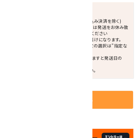
発送につきまして
正午までのご注文で当日発送致します。(振込み決済を除く)
休業日(水曜日、第1．3木曜日)と臨時休業日は発送をお休み致
します。 営業日カレンダー(左下段)をご確認ください
配達ご希望日がない場合は、最短日でのお届けになります。
※最短でのお届けをご希望の場合、時間指定の選択は"指定な
し"をおすすめします。
お届けの地域によっては、時間帯を指定されますと発送日の
翌々日配送になります。
ご不明な点はお気軽にお問い合わせください。
カートに入れる
✦
✦