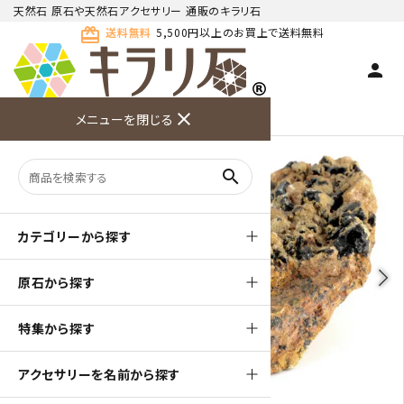
天然石 原石や天然石アクセサリー 通販のキラリ石
card_giftcard
送料無料
5,500円以上のお買上で送料無料
person
TOP
天然石 原石
黒水晶 原石
close
メニューを閉じる
商品検索
カート(
0
)
お問い合
利用ガイ
メニュー
わせ
ド
search
カテゴリーから探す
arrow_back_ios
arrow_forward_ios
原石から探す
特集から探す
アクセサリーを名前から探す