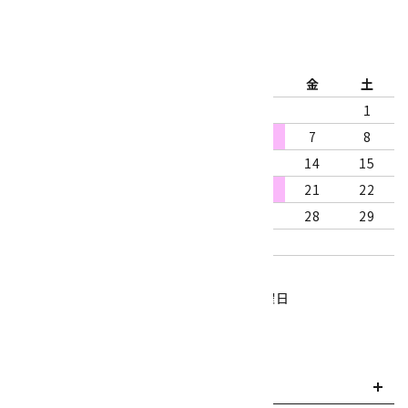
2026年8月
日
月
火
水
木
金
土
1
2
3
4
5
6
7
8
9
10
11
12
13
14
15
16
17
18
19
20
21
22
23
24
25
26
27
28
29
30
31
営業時間：10:00～18:00
定休日：水曜日、第1・3木曜日
■
・・・休業日
お支払い方法について
payment