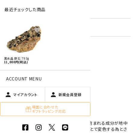
最近チェックした商品
型番:
bcr-12
在庫状況:
残り1です
favorite
特定商取引法に基づく表記 (返品など)
黒水晶 原石 793g
11,000円(税込)
この商品を友達に教える
買い物を続ける
ACCOUNT MENU
person
person
マイアカウント
新規会員登録
商品説明
場面に合わせた
ギフトラッピング対応
天然の黒水晶(モリオン)のです。
水晶が黒色になる理由としては、水晶内部に含まれる成分が地中
で発せられる微量の放射線を長い間浴びることで変色する為とさ
れています。