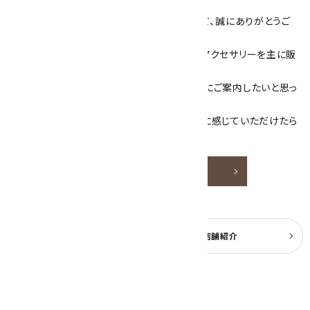
数あるショップより、当店にお越し下さいまして、誠にありがとうご
ざいます！
当サイトは、天然石原石や天然石を使用したアクセサリーを主に販
売しています。
素敵な色や模様が魅力的な天然石を お客様にご案内したいと思っ
ております。
天然石アクセサリーと原石をより身近なものに感じていただけたら
嬉しいです。
詳しく見る
よくある質問
実店舗紹介
公式ブログ