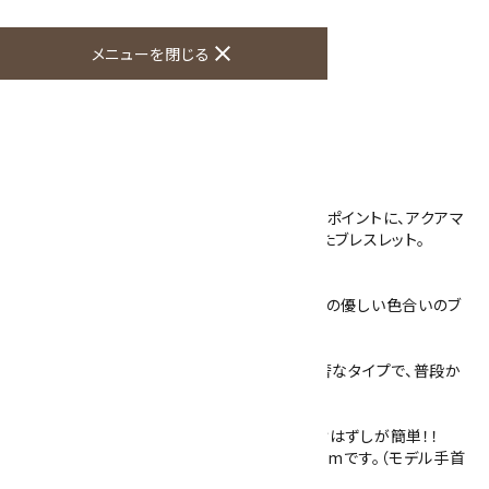
この商品を友達に教える
close
メニューを閉じる
買い物を続ける
商品説明
インカローズとマザーオブパールの8mm玉をポイントに、アクアマ
リンとローズクォーツの6mm玉でデザインしたブレスレット。
インカローズの鮮やかなピンク色が目を惹き、
アクアマリンの水色とローズクォーツのピンクの優しい色合いのブ
レスレットになりました。
6mm玉をメインで使用しておりますので、華奢なタイプで、普段か
らさりげなく身につけられます。
シリコンゴムを通してありますので丈夫で着けはずしが簡単！！
主に女性用のものになり、サイズは内径約16cmです。（モデル手首
周りは14.5cmでちょうど良いサイズ）