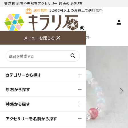
天然石 原石や天然石アクセサリー 通販のキラリ石
card_giftcard
送料無料
5,500円以上のお買上で送料無料
person
TOP
天然石ブレスレット
close
デザイン ブレスレット
メニューを閉じる
商品検索
カート(
0
)
お問い合
利用ガイ
メニュー
わせ
ド
search
カテゴリーから探す
原石から探す
arrow_back_ios
arrow_forward_ios
特集から探す
アクセサリーを名前から探す