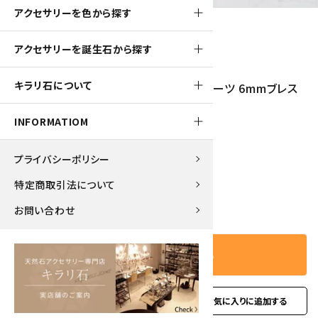
アクセサリーを色から探す
アクセサリーを誕生石から探す
360pt
キラリ石について
インカローズ＆アクアマリン＆ローズクォーツ 6mmブレス
レット
INFORMATIOM
3,600円(税込)
プライバシーポリシー
特定商取引法について
－
＋
数量
お問い合わせ
カートに入れる
favorite
お問い合わせ