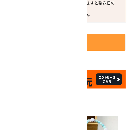
お届けの地域によっては、時間帯を指定されますと発送日の
翌々日配送になります。
ご不明な点はお気軽にお問い合わせください。
カートに入れる
✦
✦
祝☆サイトオープン17周年
✦
17
✦
th
ありがとうキャンペーン
関連商品
10倍
キラリ石ポイント
!!