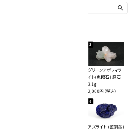
search
人気ランキング
1
2
3
佐渡の赤玉石 原石
ボルダーオパール
グリーンアポフィラ
磨き 128g
原石 40.4g
イト(魚眼石) 原石
3,000円（税込）
4,000円（税込）
3.1g
2,000円（税込）
4
5
6
アポフィライト (魚
桜瑪瑙 丸玉
アズライト (藍銅鉱)