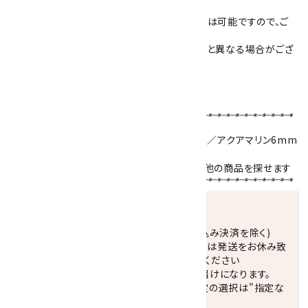
水晶平玉をロンデルに変更するなど、アレンジは可能ですので、ご
希望の方はご相談下さい。
※模様や色は石によって異なりますので、写真と異なる場合がござ
いますが、同品質の物をご用意しております。
ブレスレットサイズの選び方はこちら！！
【使用天然石 】
インカローズ
8mm／マザーオブパール 8mm／
アクアマリン
6mm
／
ローズクォーツ
6mm／水晶平玉カット
天然石名をクリックで、その石を使用している他の商品を探せます
発送につきまして
正午までのご注文で当日発送致します。(振込み決済を除く)
休業日(水曜日、第1．3木曜日)と臨時休業日は発送をお休み致
します。 営業日カレンダー(左下段)をご確認ください
配達ご希望日がない場合は、最短日でのお届けになります。
※最短でのお届けをご希望の場合、時間指定の選択は"指定な
し"をおすすめします。