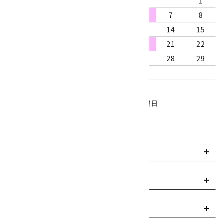
1
2
3
4
5
6
7
8
9
10
11
12
13
14
15
16
17
18
19
20
21
22
23
24
25
26
27
28
29
30
31
営業時間：10:00～18:00
定休日：水曜日、第1・3木曜日
■
・・・休業日
お支払い方法について
payment
送料・配送について
local_shipping
返品について
replay