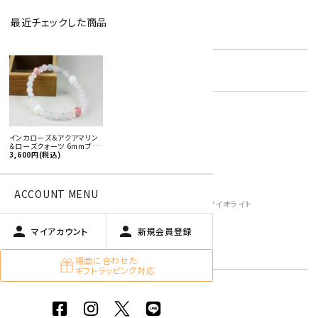
最近チェックした商品
型番:
dgbl-111
favorite
在庫状況:
残り1です
女性用ブレスレット
女性おすすめアクセサリー
インカローズ＆アクアマリン
アクアマリン
＆ローズクォーツ 6mmブレ
スレット
3,600円(税込)
インカローズ
マザーオブパール
キーワード:
ローズクォーツ
ACCOUNT MENU
3月 アクアマリン・ブラッドストーン・アイオライト
青色・水色
person
person
マイアカウント
新規会員登録
ピンク
白
場面に合わせた
ギフトラッピング対応
特定商取引法に基づく表記 (返品など)