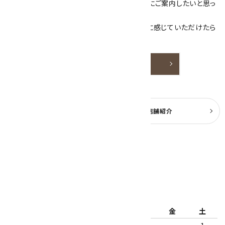
素敵な色や模様が魅力的な天然石を お客様にご案内したいと思っ
ております。
天然石アクセサリーと原石をより身近なものに感じていただけたら
嬉しいです。
詳しく見る
よくある質問
実店舗紹介
公式ブログ
2026年8月
日
月
火
水
木
金
土