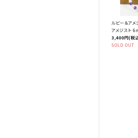
トパーズ
トルマリン
ルビー＆アメ
アメジスト 6
パイライト(黄鉄鉱)
3,400円(税
SOLD OUT
翡翠 (ジェイド)
ピンクオパール
ブラッドストーン
ブルーレースアゲート
フローライト(蛍石)
ヘミモルファイト
ボツワナアゲート