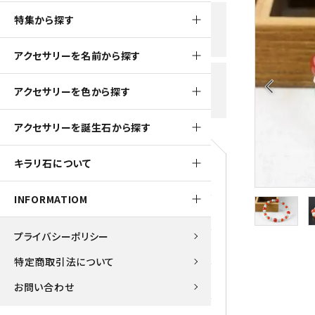
黒水晶
特集から探す
新規会員登録で
大きいサイズの原石
国産 
500ptプレゼント
K2ブルー
アクセサリーを名前から探す
たまご形 特集
ピラミ
スピネル / パーガサイト
送料全国一律700円
arrow_back_ios
アクセサリーを色から探す
5,500円(税込)以上ご購入で
美石 特集
ルース
送料無料
ターコイズ (トルコ石)
アクセサリーを誕生石から探す
パイライト
1月 Ja
キラリ石について
原石
ブルーレースアゲート
5月 Ma
INFORMATIOM
マラカイト
アクアマリン
9月 Se
プライバシーポリシー
ラピスラズリ
アゲート
特定商取引法について
ローズクォーツ
アズライト
お問い合わせ