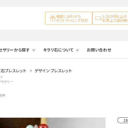
場面に合わせた
5,500円以上の
ギフトラッピング対応
お買上で送料無
セサリーから探す
キラリ石について
お問い合わせ
石ブレスレット
デザイン ブレスレット
アズライト
キラリ石について
お客様の声
アゲート
ト
クセサリー
ブレスレット
天然石ループタイ
カ行
】
アメジスト
キラリ石ポイントに
公式ブログ
アラゴナイ
ついて
翡翠
ネックレス
天然石ピアス
マ行
オブシディアン
ガーデンク
天然石置き飾り
化石
カルサイト
28
Blue
Pink