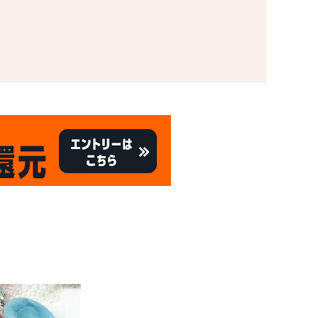
。
キャンペーン
8/31
倍
迄!
!!