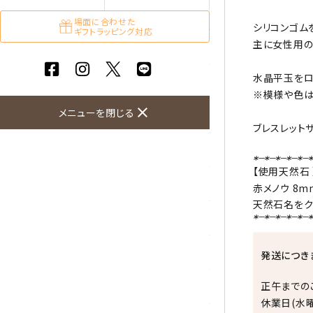
ガーネット
場面に合わせた
シリコンゴム
ギフトラッピング対応
主に女性用の
化石（フォッシル）
水晶平玉をロ
カルサイト
※模様や色は
close
メニューを閉じる
菊花石
ブレスレット
黒水晶
【使用天然石 
クリソコラ
赤メノウ
8m
天然石名をク
クリソプレーズ
クンツァイト
発送につき
正午までの
K2ブルー
休業日(水