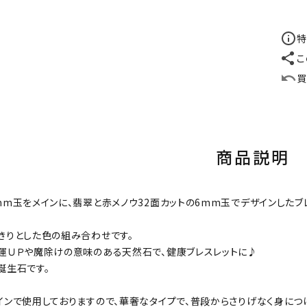
特
こ
買
商品説明
mm玉をメインに、翡翠と赤メノウ32面カットの6mm玉でデザインしたブ
きりとした色の組み合わせです。
運ＵＰや魔除けの意味のある天然石で、健康ブレスレットに♪
誕生石です。
インで使用しておりますので、華奢なタイプで、普段からさりげなく身につ