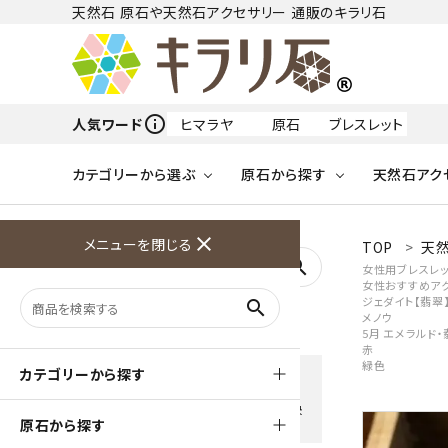
天然石 原石や天然石アクセサリー 通販のキラリ石
info_outline
人気ワード
ヒマラヤ
原石
ブレスレット
カテゴリーから選ぶ
原石から探す
天然石アク
フリーワードから探す
close
メニューを閉じる
TOP
天然
アクアマリン
search
女性用ブレスレッ
女性おすすめア
天然石 原石
天然石
ア行
ジェダイト【翡翠
search
アマゾナイト
原石
ループタイ
ペンダント
誕生石
メノウ
5月 エメラルド・
ワイヤーアクセサリー
天然石
ハ行
赤
オパール
緑色
豊富な決済方法
カテゴリーから探す
クレジットカード・PayPay ・
天然石 ブローチ
和小物
ガーネット
Amzon Payなどお好きな 決
原石から探す
済方法を選択できます