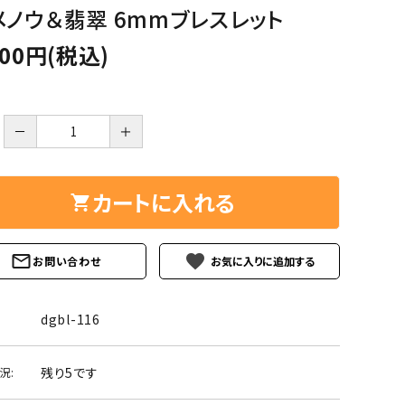
ーズ
クンツァイト
メノウ＆翡翠 6mmブレスレット
ポイント 特集
800円(税込)
水晶
Black
勾玉 特集
ト
ソーダライト
Mix
石言葉辞典
－
＋
トルマリン
ール
ブラッドストーン
カートに入れる
3月 Mar
4月 Ap
ァイト
ボツワナアゲート
7月 Jul
8月 A
favorite
お問い合わせ
ト
ユナカイト
11月 Nov
12月 
ーツ
ルビー
dgbl-116
石
残り5です
況: