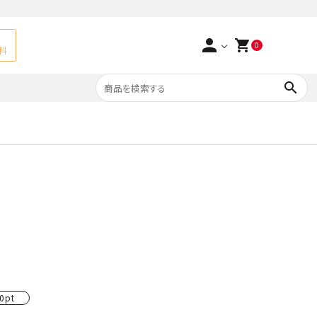
person
shopping_cart
0
料
search
よくあるご質問
アベチュリン
実店舗情報
天然石ペンダント
サ行
タ行
ト
エメラルド
つまみ細工×天然石
ラ行
ォーツ
カーネリアン
多用途天然石
菊花石
0pt
Yellow