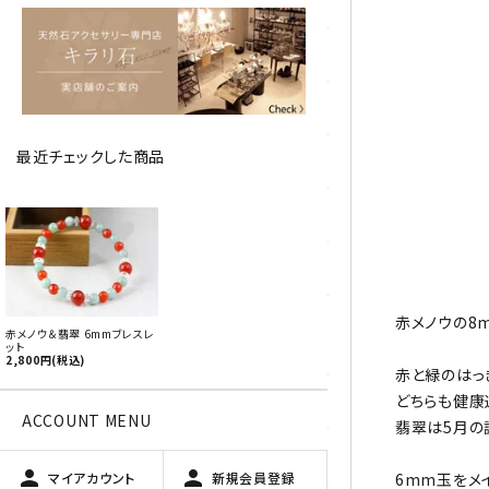
アベチュリン
アマゾナイト
アメジスト
最近チェックした商品
アラゴナイト
エメラルド
favorite
オパール
オブシディアン（黒曜石/十勝
赤メノウの8
赤メノウ＆翡翠 6mmブレスレ
石）
ット
2,800円(税込)
赤と緑のはっ
どちらも健康
ガーデンクォーツ
ACCOUNT MENU
翡翠は5月の
カーネリアン
person
person
マイアカウント
新規会員登録
6mm玉をメ