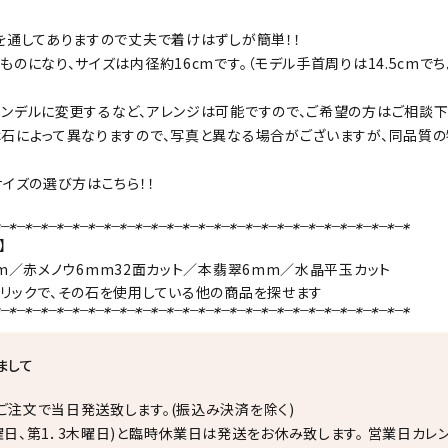
を通してありますので丈夫で着けはずしが簡単！！
ものになり、サイズは内径約16cmです。（モデル手首周りは14.5cmでち
ンデルに変更するなど、アレンジは可能ですので、ご希望の方はご相談下
石によって異なりますので、写真と異なる場合がございますが、同品質の
サイズの選び方はこちら！！
】
m／
赤メノウ
6mm32面カット／
本翡翠
6mm／水晶平玉カット
リックで、その石を使用している他の商品を探せます
まして
ご注文で当日発送致します。(振込み決済を除く)
曜日、第1．3木曜日)と臨時休業日は発送をお休み致します。 営業日カレ