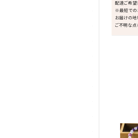
配達ご希望
シトリン
※最短での
お届けの地
ジャスパー
ご不明な点
水晶
スピネル
スモーキークォーツ
祝☆
セレスタイト
ソーダライト
ターコイズ (トルコ石)
タイガーアイ/ホークアイ