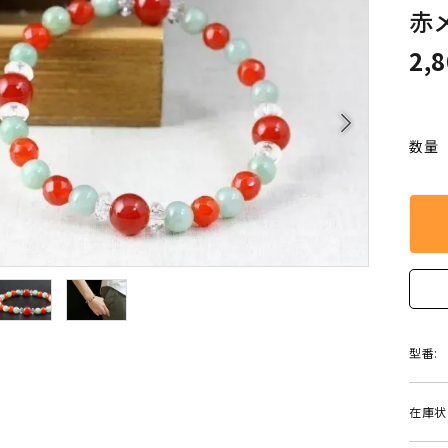
クリソコラ
クリソプレ
赤
原石/アクセサリー
丸玉 特集
2,
シトリン
ジャスパー
White
Green
ッド型 特集
ハート形 特集
スモーキークォーツ
セレスタイ
Gray
Brown
arrow_forward_ios
 特集
鉱物解説
数量
タイガーアイ/ホークアイ
トパーズ
翡翠
ピンクオパ
n
2月 Feb
フローライト
ヘミモルフ
y
6月 Jun
ムーンストーン
モスアゲー
p
10月 Oct
ラブラドライト
ルチルクォ
型番:
ロードクロサイト
その他天然
在庫状