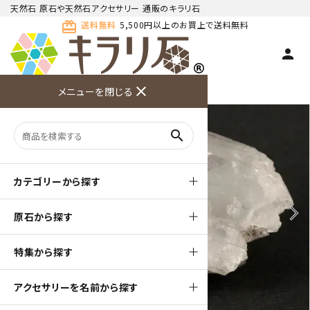
天然石 原石や天然石アクセサリー 通販のキラリ石
card_giftcard
送料無料
5,500円以上のお買上で送料無料
person
TOP
天然石 原石
水晶 ポイント・単結晶
close
メニューを閉じる
商品検索
カート(
0
)
お問い合
利用ガイ
メニュー
わせ
ド
search
カテゴリーから探す
arrow_back_ios
arrow_forward_ios
原石から探す
特集から探す
アクセサリーを名前から探す