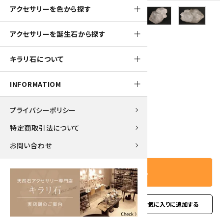
アクセサリーを色から探す
アクセサリーを誕生石から探す
560pt
キラリ石について
水晶 結晶 110g
INFORMATIOM
5,650円(税込)
プライバシーポリシー
特定商取引法について
－
＋
数量
お問い合わせ
カートに入れる
favorite
お問い合わせ