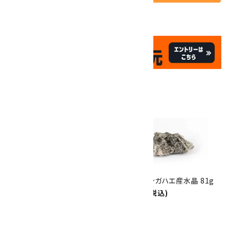
✦
✦
祝☆サイトオープン17周年
✦
17
✦
th
ありがとうキャンペーン
関連商品
10倍
キラリ石ポイント
!!
8/31
迄!
竜王第二鉱山産スプレー水晶
宮崎県オシガハエ産水晶 81g
クラスター 751g
2,900円(税込)
20,000円(税込)