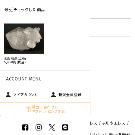
最近チェックした商品
型番:
rcp-10
在庫状況:
残り1です
favorite
特定商取引法に基づく表記 (返品など)
水晶 結晶 110g
5,650円(税込)
この商品を友達に教える
買い物を続ける
ACCOUNT MENU
person
person
マイアカウント
新規会員登録
商品説明
場面に合わせた
ギフトラッピング対応
水晶の単結晶です。
いくつもの結晶が重なって成長した水晶で、エレスチャルやエレスチ
ャルクォーツと呼ばれています。
エレスチャルは水晶の形状を指し、水晶の主要成分の珪素の濃度が