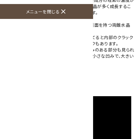
高い熱水の中で通常より早く、そして小さな結晶が多く成長するこ
close
メニューを閉じる
とによりこのようなゴツゴツとした形になります。
こちらの水晶は、一方は小さいですが両端に錐面を持つ両錐水晶
(ダブルターミネーション)です。
内部にクラックが多く入っていますが、光を当てると内部のクラック
がキラッと反射します。虹色に反射するクラックもあります。
また、結晶の成長速度の違いにより表面に凹みのある部分も見られ
ます。これもエレスチャルの特徴です。こちらは小さな凹みで、大きい
錐面部分にあります。
大きさ：68×40×37mm
硬度：7
産地：中国 南西部の雲貴高原