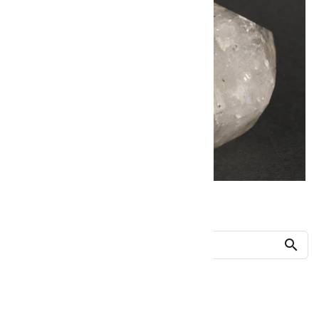
他の商品を探す
search
人気ランキング