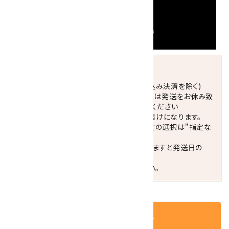
発送につきまして
正午までのご注文で当日発送致します。(振込み決済を除く)
休業日(水曜日、第1．3木曜日)と臨時休業日は発送をお休み致
します。 営業日カレンダー(左下段)をご確認ください
配達ご希望日がない場合は、最短日でのお届けになります。
※最短でのお届けをご希望の場合、時間指定の選択は"指定な
し"をおすすめします。
お届けの地域によっては、時間帯を指定されますと発送日の
翌々日配送になります。
ご不明な点はお気軽にお問い合わせください。
カートに入れる