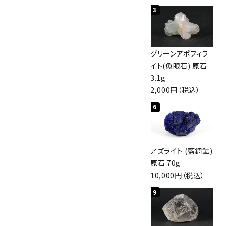
1
2
3
佐渡の赤玉石 原石
ボルダーオパール
グリーンアポフィラ
磨き 128g
原石 40.4g
イト(魚眼石) 原石
3,000円（税込）
4,000円（税込）
3.1g
2,000円（税込）
4
5
6
アポフィライト (魚
桜瑪瑙 丸玉
アズライト (藍銅鉱)
眼石) 原石 56g
47mm
原石 70g
3,000円（税込）
3,800円（税込）
10,000円（税込）
7
8
9