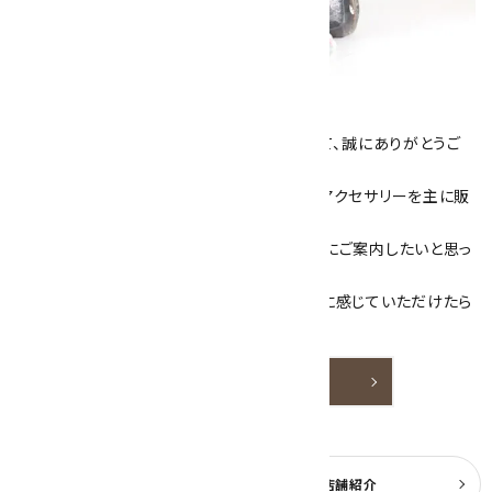
キラリ石について
数あるショップより、当店にお越し下さいまして、誠にありがとうご
ざいます！
当サイトは、天然石原石や天然石を使用したアクセサリーを主に販
売しています。
素敵な色や模様が魅力的な天然石を お客様にご案内したいと思っ
ております。
天然石アクセサリーと原石をより身近なものに感じていただけたら
嬉しいです。
詳しく見る
よくある質問
実店舗紹介