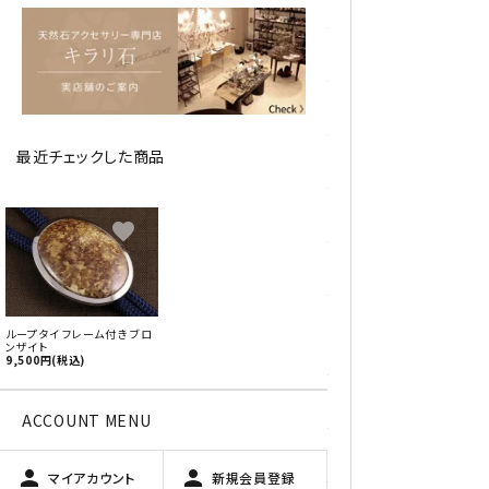
アベチュリン
アマゾナイト
アメジスト
最近チェックした商品
アラゴナイト
エメラルド
favorite
オパール
オブシディアン（黒曜石/十勝
ループタイ フレーム付き ブロ
石）
ンザイト
9,500円(税込)
ガーデンクォーツ
ACCOUNT MENU
カーネリアン
person
person
マイアカウント
新規会員登録