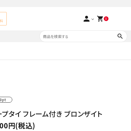
person
shopping_cart
0
料
search
よくあるご質問
アベチュリン
実店舗情報
天然石ペンダント
サ行
タ行
ト
エメラルド
0pt
つまみ細工×天然石
ラ行
ォーツ
カーネリアン
ープタイ フレーム付き ブロンザイト
多用途天然石
菊花石
500円(税込)
Yellow