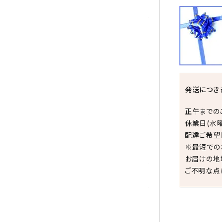
シトリン
ジャスパー
水晶
スピネル
発送につき
スモーキークォーツ
正午までの
休業日(水
セレスタイト
配達ご希望
※最短での
ソーダライト
お届けの地
ご不明な点
ターコイズ (トルコ石)
タイガーアイ/ホークアイ