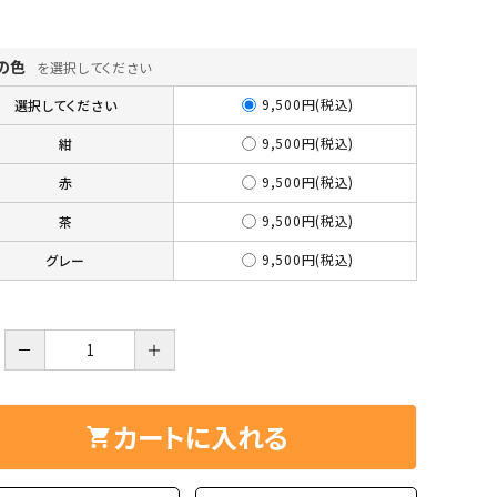
ーズ
クンツァイト
ポイント 特集
水晶
Black
の色
を選択してください
勾玉 特集
9,500円(税込)
選択してください
ト
ソーダライト
Mix
9,500円(税込)
紺
石言葉辞典
トルマリン
9,500円(税込)
赤
9,500円(税込)
茶
ール
ブラッドストーン
3月 Mar
4月 Ap
9,500円(税込)
グレー
ァイト
ボツワナアゲート
7月 Jul
8月 A
ト
ユナカイト
－
11月 Nov
＋
12月 
ーツ
ルビー
カートに入れる
石