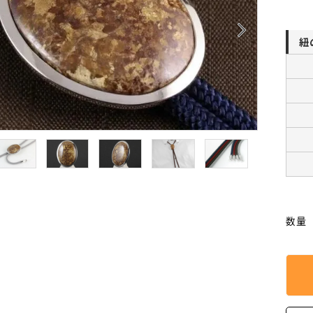
クリソコラ
クリソプレ
原石/アクセサリー
丸玉 特集
arrow_forward_ios
シトリン
ジャスパー
White
Green
紐
ッド型 特集
ハート形 特集
スモーキークォーツ
セレスタイ
Gray
Brown
 特集
鉱物解説
タイガーアイ/ホークアイ
トパーズ
翡翠
ピンクオパ
n
2月 Feb
フローライト
ヘミモルフ
y
6月 Jun
ムーンストーン
モスアゲー
p
10月 Oct
数量
ラブラドライト
ルチルクォ
ロードクロサイト
その他天然