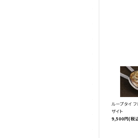
トパーズ
祝☆
トルマリン
パイライト(黄鉄鉱)
翡翠 (ジェイド)
ピンクオパール
ブラッドストーン
ブルーレースアゲート
ループタイ フ
フローライト(蛍石)
ザイト
9,500円(税
ヘミモルファイト
ボツワナアゲート