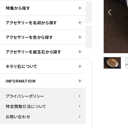
黒水晶
特集から探す
新規会員登録で
大きいサイズの原石
国産 
arrow_back_ios
500ptプレゼント
K2ブルー
アクセサリーを名前から探す
たまご形 特集
ピラミ
スピネル / パーガサイト
送料全国一律700円
アクセサリーを色から探す
5,500円(税込)以上ご購入で
美石 特集
ルース
送料無料
ターコイズ (トルコ石)
アクセサリーを誕生石から探す
パイライト
1月 Ja
キラリ石について
原石
ブルーレースアゲート
5月 Ma
INFORMATIOM
マラカイト
アクアマリン
9月 Se
プライバシーポリシー
ラピスラズリ
アゲート
特定商取引法について
ローズクォーツ
アズライト
お問い合わせ