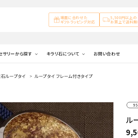
場面に合わせた
5,500円以上の
ギフトラッピング対応
お買上で送料無
セサリーから探す
キラリ石について
お問い合わせ
然石ループタイ
ループタイ フレーム付きタイプ
アズライト
キラリ石について
お客様の声
アゲート
ブレスレット
天然石ループタイ
カ行
アメジスト
キラリ石ポイントに
公式ブログ
アラゴナイ
ついて
95
ネックレス
天然石ピアス
マ行
オブシディアン
ガーデンク
ル
天然石置き飾り
化石
カルサイト
9,
Blue
Pink