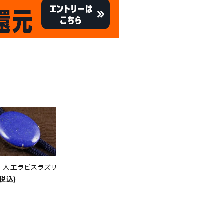
キャンペーン
8/31
倍
迄!
!!
 人工ラピスラズリ
(税込)