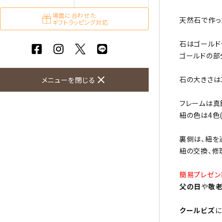
ガーネット
場面に合わせた
天然石で作っ
ギフトラッピング対応
化石（フォッシル）
石はゴールド
ゴールドの部
カルサイト
close
石の大きさは
メニューを閉じる
菊花石
フレームは真
黒水晶
紐の色は4色
クリソコラ
裏側は、紐を
紐の交換、修
クリソプレーズ
簡易プレゼン
クンツァイト
父の日
や
敬
K2ブルー
クールビズ
に