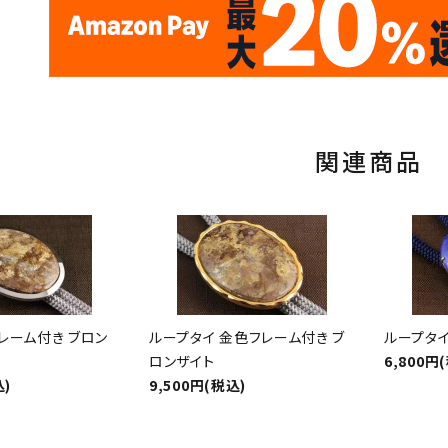
17
✦
✦
サイトオープン17周年
ありがとう
th
10
キラリ石ポイント
関連商品
レーム付き ブロン
ループタイ 金色フレーム付き ブ
ループタイ
ロンザイト
6,800円
込)
9,500円(税込)