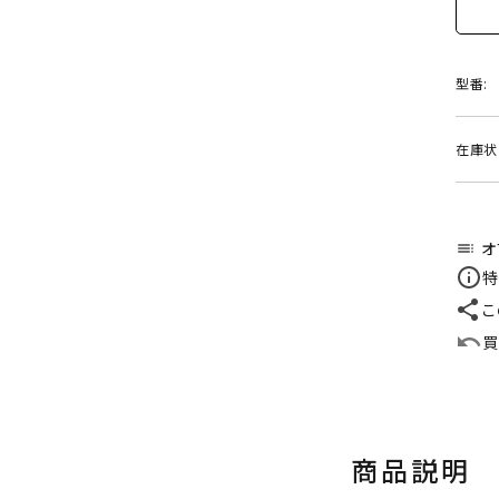
型番:
在庫状
オ
toc
特
こ
買
商品説明