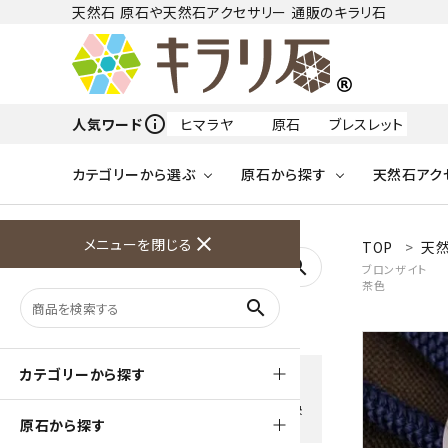
天然石 原石や天然石アクセサリー 通販のキラリ石
info_outline
人気ワード
ヒマラヤ
原石
ブレスレット
カテゴリーから選ぶ
原石から探す
天然石アク
フリーワードから探す
close
メニューを閉じる
TOP
天
アクアマリン
search
ブロンザイト
茶色
天然石 原石
天然石
ア行
search
アマゾナイト
原石
ループタイ
ペンダント
誕生石
ワイヤーアクセサリー
天然石
ハ行
オパール
豊富な決済方法
カテゴリーから探す
クレジットカード・PayPay ・
天然石 ブローチ
和小物
ガーネット
Amzon Payなどお好きな 決
原石から探す
済方法を選択できます