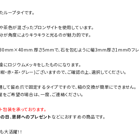
たループタイです。
や茶色が混ざったブロンザイトを使用しています。
分が角度によりキラキラと光るのが魅力的です。
30mm×40mm 厚さ5mmで、石を包むように幅3mm厚さ1mmのフ
鍮にロジウムメッキをしたものになります。
(紺・赤・茶・グレー)ございますので、ご確認の上、選択してください。
通して留め爪で固定するタイプですので、紐の交換が簡単にできません。
理をご希望の場合は、一度、ご連絡ください。
ト包装を承っております。
老の日
、
恩師へのプレゼント
などにおすすめの商品です。
も大活躍！！