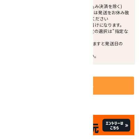
正午までのご注文で当日発送致します。(振込み決済を除く)
休業日(水曜日、第1．3木曜日)と臨時休業日は発送をお休み致
します。 営業日カレンダー(左下段)をご確認ください
配達ご希望日がない場合は、最短日でのお届けになります。
※最短でのお届けをご希望の場合、時間指定の選択は"指定な
し"をおすすめします。
お届けの地域によっては、時間帯を指定されますと発送日の
翌々日配送になります。
ご不明な点はお気軽にお問い合わせください。
カートに入れる
✦
✦
祝☆サイトオープン17周年
✦
17
✦