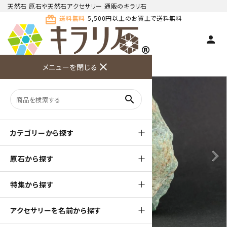
天然石 原石や天然石アクセサリー 通販のキラリ石
card_giftcard
送料無料
5,500円以上のお買上で送料無料
person
TOP
天然石 原石
翡翠 (ジェイド) 原石
close
メニューを閉じる
商品検索
カート(
0
)
お問い合
利用ガイ
メニュー
わせ
ド
search
カテゴリーから探す
arrow_back_ios
arrow_forward_ios
原石から探す
特集から探す
アクセサリーを名前から探す