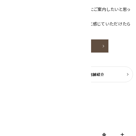
売しています。
素敵な色や模様が魅力的な天然石を お客様にご案内したいと思っ
ております。
天然石アクセサリーと原石をより身近なものに感じていただけたら
嬉しいです。
詳しく見る
よくある質問
実店舗紹介
公式ブログ
2026年8月
日
月
火
水
木
金
土