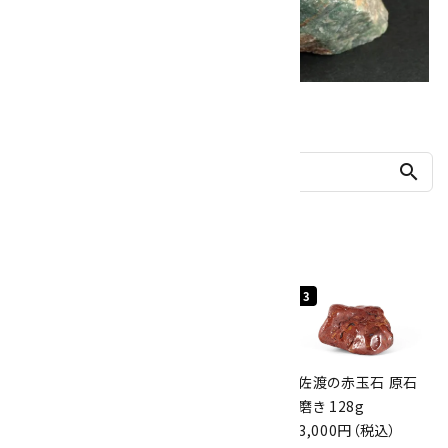
他の商品を探す
search
人気ランキング
1
2
3
桜瑪瑙 丸玉
ボルダーオパール
佐渡の赤玉石 原石
47mm
原石 40.4g
磨き 128g
3,800円（税込）
4,000円（税込）
3,000円（税込）