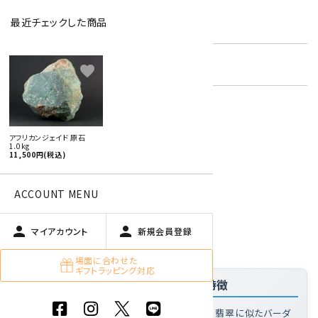
最近チェックした商品
型番:
afjad-03
在庫状況:
残り1です
favorite
特定商取引法に基づく表記 (返品など)
アフリカンジェイド 原石
1.0kg
この商品を友達に教える
11,500円(税込)
買い物を続ける
ACCOUNT MENU
person
person
商品説明
マイアカウント
新規会員登録
場面に合わせた
ギフトラッピング対応
「アフリカンジェイド 原石 1.0kg」の特徴
アフリカンジェイドとは
: 濃い緑色が特徴の、翡翠に似たバーダ