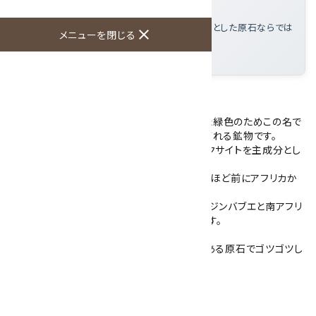
イトという鉱物
この標本の魅力
: 濃淡のある緑色とゴツゴツとした原石ならでは
close
メニューを閉じる
の質感を楽しめる
大きさ
: 110×105×72mm
アフリカンジェイドの原石です。
アフリカンジェイドは、「ジェイド(翡翠)」に似た緑色のためこの名で
呼ばれていますが、実際にはバーダイトと呼ばれる鉱物です。
アベンチュリンのキラキラにもなっているフックサイトを主成分とし
た鉱物で、濃い緑色をしています。
また、当店のアフリカンジェイドの原石は30年ほど前にアフリカか
ら日本に輸入されたものになります。
正式な産地が分かりませんが、バーダイトは、ジンバブエと南アフリ
カのバーバートン周辺のみで産出する鉱物です。
こちらのアフリカンジェイドは、緑色の濃淡のある原石でゴツゴツし
ています。
全体的に不透明な原石です。
大きさ：110×105×72mm 1003g