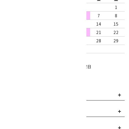
1
2
3
4
5
6
7
8
9
10
11
12
13
14
15
16
17
18
19
20
21
22
23
24
25
26
27
28
29
30
31
営業時間：10:00～18:00
定休日：水曜日、第1・3木曜日
■
・・・休業日
お支払い方法について
payment
送料・配送について
local_shipping
返品について
replay