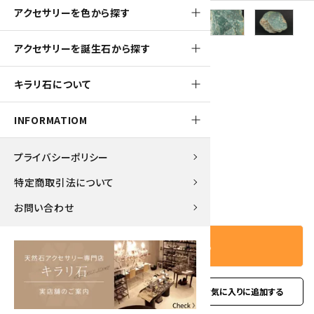
アクセサリーを色から探す
アクセサリーを誕生石から探す
1150pt
キラリ石について
アフリカンジェイド 原石 1.0kg
INFORMATIOM
11,500円(税込)
プライバシーポリシー
特定商取引法について
－
＋
数量
お問い合わせ
カートに入れる
favorite
お問い合わせ