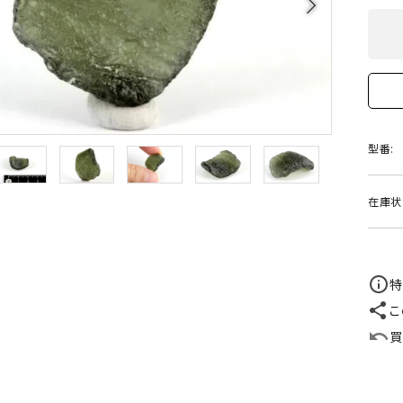
arrow_forward_ios
クリソコラ
クリソプレ
原石/アクセサリー
丸玉 特集
シトリン
ジャスパー
White
Green
ッド型 特集
ハート形 特集
スモーキークォーツ
セレスタイ
Gray
Brown
 特集
鉱物解説
タイガーアイ/ホークアイ
トパーズ
型番:
翡翠
ピンクオパ
n
2月 Feb
在庫状
フローライト
ヘミモルフ
y
6月 Jun
ムーンストーン
モスアゲー
p
10月 Oct
特
こ
ラブラドライト
ルチルクォ
買
ロードクロサイト
その他天然