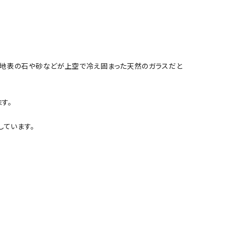
た地表の石や砂などが上空で冷え固まった天然のガラスだと
す。
しています。