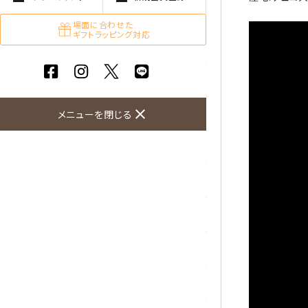
ガーネット
場面に合わせた
ギフトラッピング対応
化石（フォッシル）
カルサイト
close
菊花石
メニューを閉じる
黒水晶
クリソコラ
クリソプレーズ
クンツァイト
K2ブルー