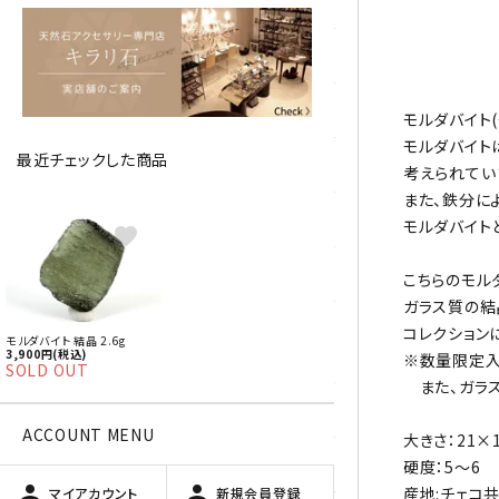
アベチュリン
アマゾナイト
アメジスト
モルダバイト
モルダバイト
最近チェックした商品
アラゴナイト
考えられてい
また、鉄分に
エメラルド
モルダバイト
favorite
オパール
こちらのモル
ガラス質の結
オブシディアン（黒曜石/十勝
コレクション
モルダバイト 結晶 2.6g
石）
3,900円(税込)
※数量限定入
SOLD OUT
また、ガラス
ガーデンクォーツ
ACCOUNT MENU
大きさ：21×
カーネリアン
硬度：5～6
person
person
産地:チェコ
マイアカウント
新規会員登録