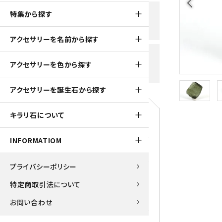
arrow_back_ios
黒水晶
特集から探す
新規会員登録で
大きいサイズの原石
国産 
500ptプレゼント
K2ブルー
アクセサリーを名前から探す
たまご形 特集
ピラミ
スピネル / パーガサイト
送料全国一律700円
アクセサリーを色から探す
5,500円(税込)以上ご購入で
美石 特集
ルース
送料無料
ターコイズ (トルコ石)
アクセサリーを誕生石から探す
パイライト
1月 Ja
キラリ石について
原石
ブルーレースアゲート
5月 Ma
INFORMATIOM
マラカイト
アクアマリン
9月 Se
プライバシーポリシー
ラピスラズリ
アゲート
特定商取引法について
ローズクォーツ
アズライト
お問い合わせ