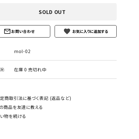
ーズ
クンツァイト
SOLD OUT
ポイント 特集
水晶
Black
勾玉 特集
favorite
お問い合わせ
ト
ソーダライト
Mix
石言葉辞典
トルマリン
mol-02
ール
ブラッドストーン
3月 Mar
4月 Ap
在庫 0 売切れ中
況:
ァイト
ボツワナアゲート
7月 Jul
8月 A
ト
ユナカイト
11月 Nov
12月 
定商取引法に基づく表記 (返品など)
の商品を友達に教える
ーツ
ルビー
い物を続ける
石