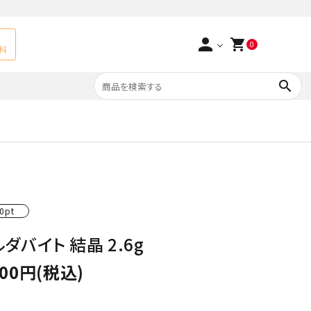
person
shopping_cart
0
料
search
よくあるご質問
アベチュリン
実店舗情報
天然石ペンダント
サ行
タ行
0pt
ト
エメラルド
ダバイト 結晶 2.6g
つまみ細工×天然石
ラ行
ォーツ
カーネリアン
900円(税込)
多用途天然石
菊花石
Yellow