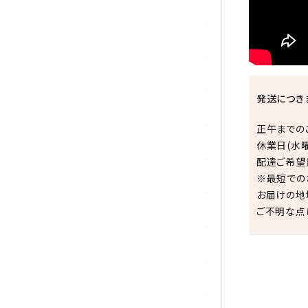
シトリン
ジャスパー
水晶
発送につき
スピネル
正午までの
スモーキークォーツ
休業日(水
配達ご希望
セレスタイト
※最短での
お届けの地
ソーダライト
ご不明な点
ターコイズ (トルコ石)
タイガーアイ/ホークアイ
祝☆