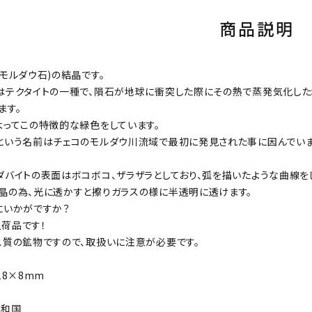
商品説明
(モルダウ石)の結晶です。
はテクタイトの一種で、隕石が地球に衝突した際にその熱で蒸発気化し
ます。
よってこの特徴的な緑色をしています。
という名前はチェコのモルダウ川流域で最初に発見された事に因んでいま
ダバイトの表面はボコボコ、ザラザラとしており、弧を描いたような曲線を
晶の為、光に透かすと擦りガラスの様に半透明に透けます。
にいかがですか？
荷品です！
質の鉱物ですので、取扱いに注意が必要です。
18×8mm
共和国