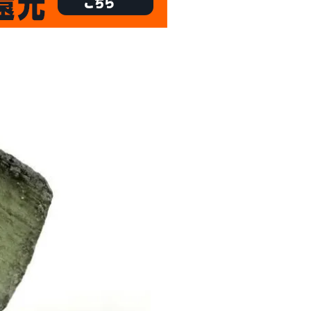
8/31
倍
迄!
!!