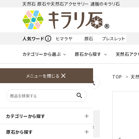
天然石 原石や天然石アクセサリー 通販のキラリ石
info_outline
人気ワード
ヒマラヤ
原石
ブレスレット
カテゴリーから選ぶ
原石から探す
天然石アク
フリーワードから探す
close
メニューを閉じる
TOP
天然
アクアマリン
search
天然石 原石
天然石
ア行
search
アマゾナイト
原石
ループタイ
ペンダント
誕生石
ワイヤーアクセサリー
天然石
ハ行
オパール
豊富な決済方法
カテゴリーから探す
クレジットカード・PayPay ・
天然石 ブローチ
和小物
ガーネット
Amzon Payなどお好きな 決
原石から探す
済方法を選択できます