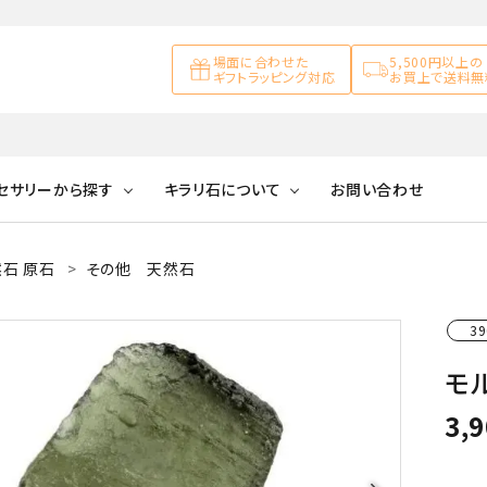
場面に合わせた
5,500円以上の
ギフトラッピング対応
お買上で送料無
セサリーから探す
キラリ石について
お問い合わせ
石 原石
その他 天然石
アズライト
キラリ石について
お客様の声
アゲート
ブレスレット
天然石ループタイ
カ行
39
アメジスト
キラリ石ポイントに
公式ブログ
アラゴナイ
ついて
モル
ネックレス
天然石ピアス
マ行
オブシディアン
ガーデンク
3,
天然石置き飾り
化石
カルサイト
Blue
Pink