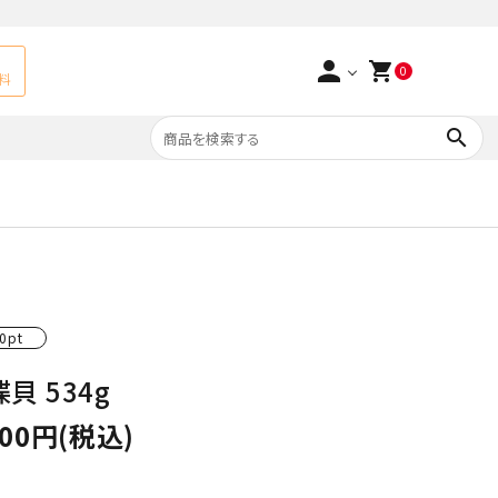
person
shopping_cart
0
料
search
よくあるご質問
アベチュリン
実店舗情報
天然石ペンダント
サ行
タ行
0pt
ト
エメラルド
貝 534g
つまみ細工×天然石
ラ行
ォーツ
カーネリアン
000円(税込)
多用途天然石
菊花石
Yellow