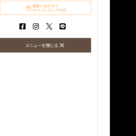
ガーネット
場面に合わせた
ギフトラッピング対応
化石（フォッシル）
カルサイト
close
メニューを閉じる
菊花石
黒水晶
クリソコラ
クリソプレーズ
クンツァイト
K2ブルー