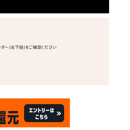
ンダー(左下段)をご確認ください
。
キャンペーン
8/31
迄!