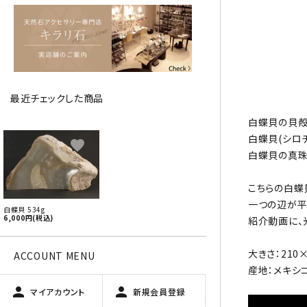
アベチュリン
アマゾナイト
アメジスト
最近チェックした商品
アラゴナイト
白蝶貝の貝殻
エメラルド
白蝶貝(シロ
favorite
白蝶貝の真珠
オパール
こちらの白蝶
オブシディアン（黒曜石/十勝
一つの辺が平
白蝶貝 534g
石）
6,000円(税込)
紹介動画に、
ガーデンクォーツ
大きさ：210
ACCOUNT MENU
産地：メキシ
カーネリアン
person
person
マイアカウント
新規会員登録