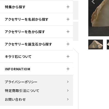
arrow_back_ios
黒水晶
特集から探す
新規会員登録で
大きいサイズの原石
国産 
500ptプレゼント
K2ブルー
アクセサリーを名前から探す
たまご形 特集
ピラミ
スピネル / パーガサイト
送料全国一律700円
アクセサリーを色から探す
5,500円(税込)以上ご購入で
美石 特集
ルース
送料無料
ターコイズ (トルコ石)
アクセサリーを誕生石から探す
パイライト
1月 Ja
キラリ石について
原石
ブルーレースアゲート
5月 Ma
INFORMATIOM
マラカイト
アクアマリン
9月 Se
プライバシーポリシー
ラピスラズリ
アゲート
特定商取引法について
ローズクォーツ
アズライト
お問い合わせ