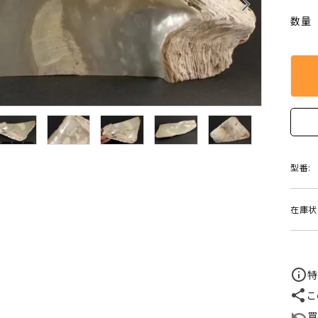
arrow_forward_ios
クリソコラ
クリソプレ
数量
原石/アクセサリー
丸玉 特集
シトリン
ジャスパー
White
Green
ッド型 特集
ハート形 特集
スモーキークォーツ
セレスタイ
Gray
Brown
 特集
鉱物解説
タイガーアイ/ホークアイ
トパーズ
翡翠
ピンクオパ
n
2月 Feb
型番:
フローライト
ヘミモルフ
y
6月 Jun
在庫状
ムーンストーン
モスアゲー
p
10月 Oct
ラブラドライト
ルチルクォ
特
ロードクロサイト
その他天然
こ
買