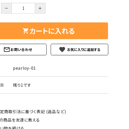
ーズ
クンツァイト
－
＋
ポイント 特集
水晶
Black
勾玉 特集
カートに入れる
ト
ソーダライト
Mix
石言葉辞典
トルマリン
favorite
お問い合わせ
ール
ブラッドストーン
3月 Mar
4月 Ap
pearloy-01
ァイト
ボツワナアゲート
7月 Jul
8月 A
残り1です
況:
ト
ユナカイト
11月 Nov
12月 
ーツ
ルビー
定商取引法に基づく表記 (返品など)
石
の商品を友達に教える
い物を続ける