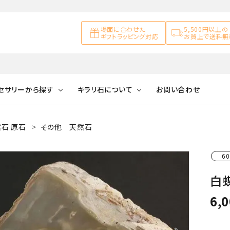
場面に合わせた
5,500円以上の
ギフトラッピング対応
お買上で送料無
セサリーから探す
キラリ石について
お問い合わせ
石 原石
その他 天然石
アズライト
キラリ石について
お客様の声
アゲート
ブレスレット
天然石ループタイ
カ行
60
アメジスト
キラリ石ポイントに
公式ブログ
アラゴナイ
ついて
白蝶
ネックレス
天然石ピアス
マ行
オブシディアン
ガーデンク
6,
天然石置き飾り
化石
カルサイト
Blue
Pink