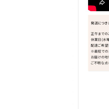
シトリン
ジャスパー
発送につき
水晶
正午までの
スピネル
休業日(水
配達ご希望
スモーキークォーツ
※最短での
お届けの地
セレスタイト
ご不明な点
ソーダライト
ターコイズ (トルコ石)
祝☆
タイガーアイ/ホークアイ