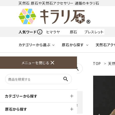
天然石 原石や天然石アクセサリー 通販のキラリ石
info_outline
人気ワード
ヒマラヤ
原石
ブレスレット
カテゴリーから選ぶ
原石から探す
天然石アク
フリーワードから探す
close
メニューを閉じる
TOP
天然
アクアマリン
search
天然石 原石
天然石
ア行
search
アマゾナイト
原石
ループタイ
ペンダント
誕生石
ワイヤーアクセサリー
天然石
ハ行
オパール
豊富な決済方法
カテゴリーから探す
クレジットカード・PayPay ・
天然石 ブローチ
和小物
ガーネット
Amzon Payなどお好きな 決
原石から探す
済方法を選択できます