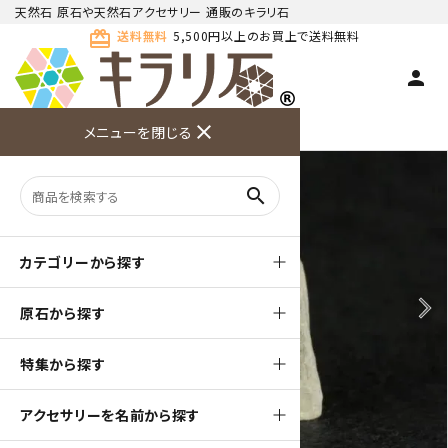
天然石 原石や天然石アクセサリー 通販のキラリ石
card_giftcard
送料無料
5,500円以上のお買上で送料無料
person
TOP
天然石 原石
クンツァイト 原石
close
メニューを閉じる
商品検索
カート(
0
)
お問い合
利用ガイ
メニュー
わせ
ド
search
カテゴリーから探す
arrow_back_ios
arrow_forward_ios
原石から探す
特集から探す
アクセサリーを名前から探す