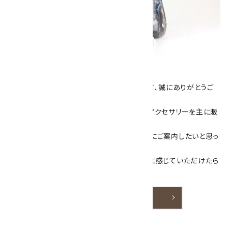
キラリ石について
数あるショップより、当店にお越し下さいまして、誠にありがとうご
ざいます！
当サイトは、天然石原石や天然石を使用したアクセサリーを主に販
売しています。
素敵な色や模様が魅力的な天然石を お客様にご案内したいと思っ
ております。
天然石アクセサリーと原石をより身近なものに感じていただけたら
嬉しいです。
詳しく見る