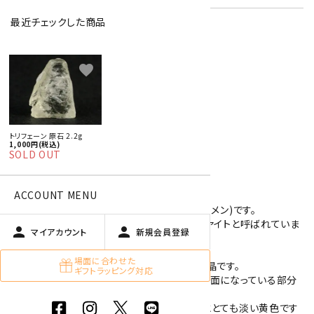
最近チェックした商品
特定商取引法に基づく表記 (返品など)
favorite
この商品を友達に教える
買い物を続ける
トリフェーン 原石 2.2g
1,000円(税込)
商品説明
SOLD OUT
ACCOUNT MENU
トリフェーンの結晶です。
トリフェーンは黄色をしたリシア輝石(スポジュメン)です。
また、紫色や桃色をしたリシア輝石は、クンツァイトと呼ばれていま
person
person
マイアカウント
新規会員登録
す。
場面に合わせた
こちらのトリフェーンはとても淡い色合いの結晶です。
ギフトラッピング対応
透明度のある結晶ですがゴツゴツしており、平面になっている部分
はガラス光沢で光に反射します。
また、メイン画像の様な平面の部分から見るととても淡い黄色です