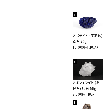
人気ランキング
1
2
3
グリーンアポフィラ
ボルダーオパール
アズライト (藍銅鉱)
イト(魚眼石) 原石
原石 40.4g
原石 70g
3.1g
4,000円（税込）
10,000円（税込）
2,000円（税込）
4
5
6
ボルダーオパール
佐渡の赤玉石 原石
アポフィライト (魚
原石 36.5g
磨き 128g
眼石) 原石 56g
3,650円（税込）
3,000円（税込）
3,000円（税込）
7
8
9