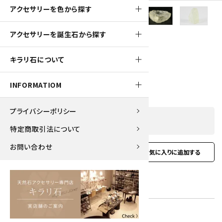
アクセサリーを色から探す
100pt
アクセサリーを誕生石から探す
トリフェーン 原石 2.2g
キラリ石について
1,000円(税込)
INFORMATIOM
プライバシーポリシー
SOLD OUT
特定商取引法について
お問い合わせ
favorite
お問い合わせ
型番:
knz-11
在庫状況:
在庫 0 売切れ中