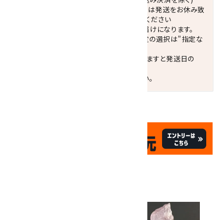
休業日(水曜日、第1．3木曜日)と臨時休業日は発送をお休み致
します。 営業日カレンダー(左下段)をご確認ください
配達ご希望日がない場合は、最短日でのお届けになります。
※最短でのお届けをご希望の場合、時間指定の選択は"指定な
し"をおすすめします。
お届けの地域によっては、時間帯を指定されますと発送日の
翌々日配送になります。
ご不明な点はお気軽にお問い合わせください。
✦
✦
祝☆サイトオープン17周年
✦
17
✦
th
ありがとうキャンペーン
関連商品
10倍
キラリ石ポイント
!!