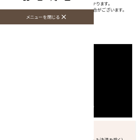
が、端の部分から見ると黄色味があるのがわかります。
※ご使用のモニターにより、色が濃く見える場合がございます。
close
メニューを閉じる
大きさ：14×13×6mm
硬度：6.5～7
産地：アフガニスタン
発送につきまして
正午までのご注文で当日発送致します。(振込み決済を除く)