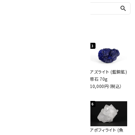
search
人気ランキング
1
2
3
グリーンアポフィラ
ボルダーオパール
アズライト (藍銅鉱)
イト(魚眼石) 原石
原石 40.4g
原石 70g
3.1g
4,000円（税込）
10,000円（税込）
2,000円（税込）
4
5
6
ボルダーオパール
佐渡の赤玉石 原石
アポフィライト (魚