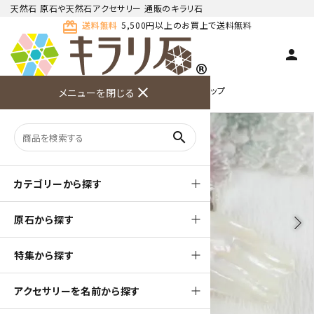
天然石 原石や天然石アクセサリー 通販のキラリ石
card_giftcard
送料無料
5,500円以上のお買上で送料無料
person
TOP
天然石ペンダント
天然石 ペンダントトップ
close
メニューを閉じる
商品検索
カート(
0
)
お問い合
利用ガイ
メニュー
わせ
ド
search
カテゴリーから探す
原石から探す
arrow_back_ios
arrow_forward_ios
特集から探す
アクセサリーを名前から探す