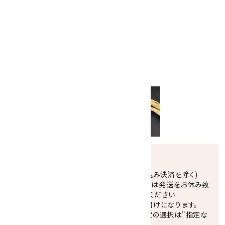
Ａ～Ｂよりお選び下さい。
＜金具を含めたサイズ＞
Ａ：37×21×10mm
Ｂ：53×20×10mm
※ペンダントトップのみの販売です。
シルバーチェーン・革紐
はこちらから
発送につきまして
正午までのご注文で当日発送致します。(振込み決済を除く)
休業日(水曜日、第1．3木曜日)と臨時休業日は発送をお休み致
します。 営業日カレンダー(左下段)をご確認ください
配達ご希望日がない場合は、最短日でのお届けになります。
※最短でのお届けをご希望の場合、時間指定の選択は"指定な
し"をおすすめします。