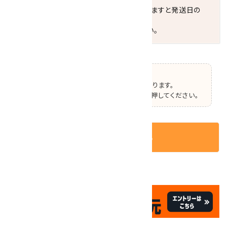
お届けの地域によっては、時間帯を指定されますと発送日の
翌々日配送になります。
ご不明な点はお気軽にお問い合わせください。
【ご確認】
この商品はオプションの選択があります。
ページ上部で選択した後、カートボタンを押してください。
カートに入れる
✦
✦
祝☆サイトオープン17周年
✦
17
✦