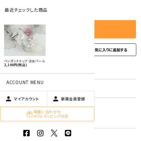
－
＋
数量
最近チェックした商品
カートに入れる
favorite
favorite
お問い合わせ
ペンダントトップ 淡水パール
2,100円(税込)
型番:
ptpearl-01
ACCOUNT MENU
在庫状況:
残り2です
person
person
マイアカウント
新規会員登録
パール
場面に合わせた
キーワード:
6月 ムーンストーン・真珠
ギフトラッピング対応
白