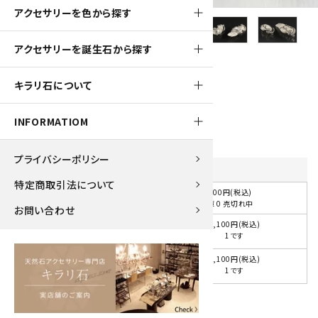
アクセサリーを色から探す
アクセサリーを誕生石から探す
210pt
キラリ石について
ペンダントトップ 淡水パール
2,100円(税込)
INFORMATIOM
プライバシーポリシー
品番
を選択してください
特定商取引法について
2,100円(税込)
選択してください
在庫 0 売切れ中
お問い合わせ
2,100円(税込)
Ａ
1です
2,100円(税込)
Ｂ
1です