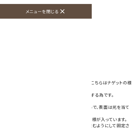
オプションの値段詳細
toc
close
メニューを閉じる
特定商取引法に基づく表記 (返品など)
この商品を友達に教える
買い物を続ける
商品説明
淡水パールのペンダントトップです。
パール(真珠)は通常、丸いものが多いですが、こちらはナゲットの様
な塊状です。
これは母貝の中に長くいると丸形が崩れ変形する為です。
こちらのペンダントは個性的な形をしたパールで、表面は光を当て
ると真珠光沢があります。
金具はロジウムメッキを施した真鍮で、飾り模様が入っています。
接着剤で固定されたタイプでは無く、金具が挟むようにして固定さ
れています。