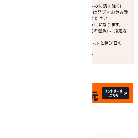
正午までのご注文で当日発送致します。(振込み決済を除く)
休業日(水曜日、第1．3木曜日)と臨時休業日は発送をお休み致
します。 営業日カレンダー(左下段)をご確認ください
配達ご希望日がない場合は、最短日でのお届けになります。
※最短でのお届けをご希望の場合、時間指定の選択は"指定な
し"をおすすめします。
お届けの地域によっては、時間帯を指定されますと発送日の
翌々日配送になります。
ご不明な点はお気軽にお問い合わせください。
✦
✦
祝☆サイトオープン17周年
✦
17
✦
th
ありがとうキャンペーン
関連商品
10倍
キラリ石ポイント
!!