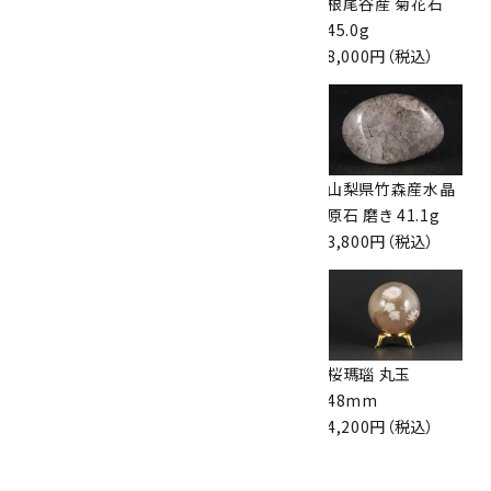
アゲート(瑪瑙) 原
桜瑪瑙 丸玉
根尾谷産 菊花石
石 磨き 80g
47mm
45.0g
1,050円（税込）
3,800円（税込）
8,000円（税込）
モロッコ産カルセド
ブルーアンバー(天
山梨県竹森産水晶
ニー 原石 47.0g
然琥珀) 11.2g
原石 磨き 41.1g
2,000円（税込）
1,500円（税込）
3,800円（税込）
ブルーアンバー(天
マダガスカル産アメ
桜瑪瑙 丸玉
然琥珀) 12.0g
ジスト クラスター
48mm
1,600円（税込）
52g
4,200円（税込）
3,400円（税込）