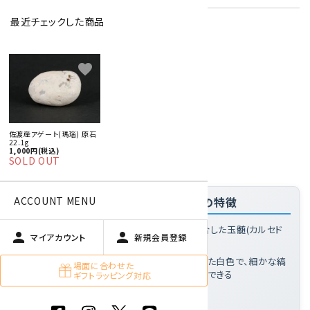
最近チェックした商品
特定商取引法に基づく表記 (返品など)
favorite
この商品を友達に教える
買い物を続ける
佐渡産アゲート(瑪瑙) 原石
22.1g
商品説明
1,000円(税込)
SOLD OUT
ACCOUNT MENU
「佐渡産アゲート(瑪瑙) 原石 22.1g」の特徴
アゲートとは
: 微細な石英結晶が縞状に集合した玉髄(カルセド
person
person
マイアカウント
新規会員登録
ニー)の一種
この標本の特徴
: 乳白色からベージュがかった白色で、細かな縞
場面に合わせた
模様が幾重にも重なり、光を通すことが確認できる
ギフトラッピング対応
大きさ
: 36×24×18mm