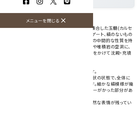
産地
: 新潟県
close
メニューを閉じる
国産のアゲート(瑪瑙)です。
アゲート(瑪瑙)は、微細な石英結晶が縞状に集合した玉髄(カルセ
ドニー)の一種です。縞模様が明瞭なものをアゲート、縞のないもの
をカルセドニーと呼び分けることが多く、両者の中間的な性質を持
つ標本も珍しくありません。アゲートは火山岩や堆積岩の空洞に、
二酸化ケイ素を主成分とする溶液が長い年月をかけて沈殿・充填
することで形成されます。
こちらは佐渡島の海岸で採取したアゲートです。
表面は波による自然な磨耗とみられる粗磨き状の状態で、全体に
乳白色からベージュがかった白色をしています。細かな縞模様が幾
重にも重なっているのが見てとれ、一部にグレーがかった部分があ
り色調に自然な変化があります。
小さな空洞も残っており、採取されたままの自然な表情が残ってい
ます。
光に透かすとうっすらと光を通します。
大きさ：36×24×18mm
硬度：7