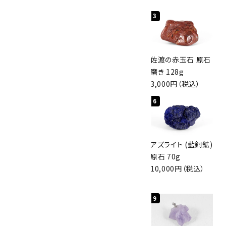
1
2
3
桜瑪瑙 丸玉
ボルダーオパール
佐渡の赤玉石 原石
47mm
原石 40.4g
磨き 128g
3,800円（税込）
4,000円（税込）
3,000円（税込）
4
5
6
アポフィライト (魚
グリーンアポフィラ
アズライト (藍銅鉱)
眼石) 原石 56g
イト(魚眼石) 原石
原石 70g
3,000円（税込）
3.1g
10,000円（税込）
2,000円（税込）
7
8
9