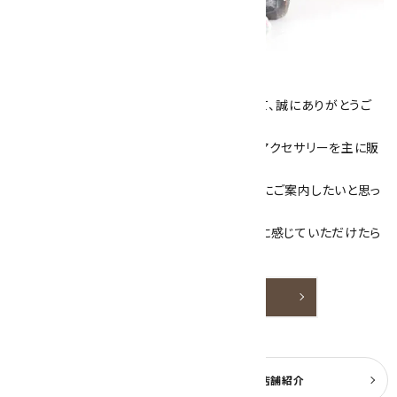
キラリ石について
数あるショップより、当店にお越し下さいまして、誠にありがとうご
ざいます！
当サイトは、天然石原石や天然石を使用したアクセサリーを主に販
売しています。
素敵な色や模様が魅力的な天然石を お客様にご案内したいと思っ
ております。
天然石アクセサリーと原石をより身近なものに感じていただけたら
嬉しいです。
詳しく見る
よくある質問
実店舗紹介