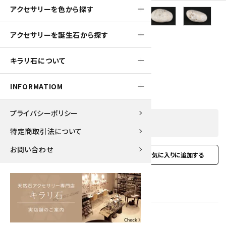
アクセサリーを色から探す
100pt
アクセサリーを誕生石から探す
佐渡産アゲート(瑪瑙) 原石 22.1g
キラリ石について
1,000円(税込)
INFORMATIOM
プライバシーポリシー
SOLD OUT
特定商取引法について
お問い合わせ
favorite
お問い合わせ
型番:
sadoagate-01
在庫状況:
在庫 0 売切れ中