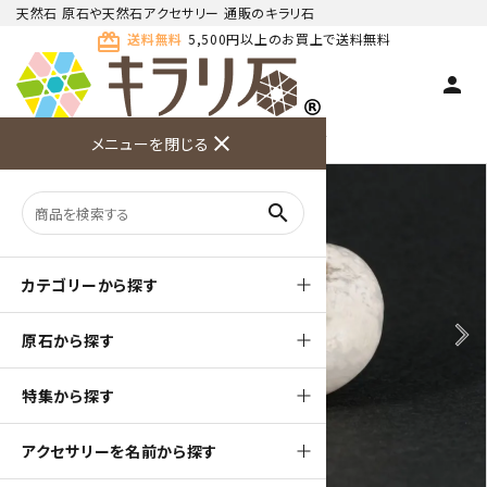
天然石 原石や天然石アクセサリー 通販のキラリ石
card_giftcard
送料無料
5,500円以上のお買上で送料無料
person
TOP
天然石 原石
瑪瑙 ・ カルセドニー 原石
close
メニューを閉じる
商品検索
カート(
0
)
お問い合
利用ガイ
メニュー
わせ
ド
search
カテゴリーから探す
arrow_back_ios
arrow_forward_ios
原石から探す
特集から探す
アクセサリーを名前から探す