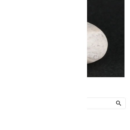
他の商品を探す
search
人気ランキング