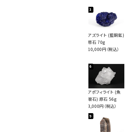
1
2
3
グリーンアポフィラ
ボルダーオパール
アズライト (藍銅鉱)
イト(魚眼石) 原石
原石 40.4g
原石 70g
3.1g
4,000円（税込）
10,000円（税込）
2,000円（税込）
4
5
6
ボルダーオパール
佐渡の赤玉石 原石
アポフィライト (魚
原石 36.5g
磨き 128g
眼石) 原石 56g
3,650円（税込）
3,000円（税込）
3,000円（税込）
7
8
9