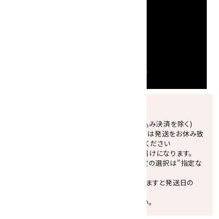
発送につきまして
正午までのご注文で当日発送致します。(振込み決済を除く)
休業日(水曜日、第1．3木曜日)と臨時休業日は発送をお休み致
します。 営業日カレンダー(左下段)をご確認ください
配達ご希望日がない場合は、最短日でのお届けになります。
※最短でのお届けをご希望の場合、時間指定の選択は"指定な
し"をおすすめします。
お届けの地域によっては、時間帯を指定されますと発送日の
翌々日配送になります。
ご不明な点はお気軽にお問い合わせください。