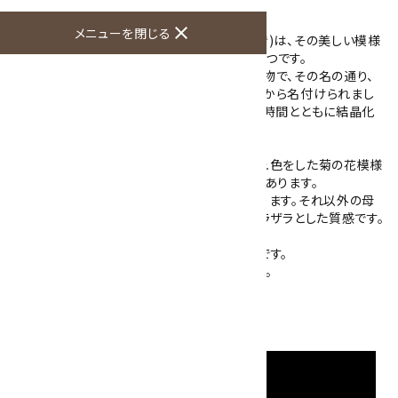
国産の菊花石です。
close
メニューを閉じる
岐阜県根尾谷で産出される菊花石(きっかせき)は、その美しい模様
と希少性から高い評価を受けている鉱物の一つです。
菊花石は、自然が作り出した模様が特徴の鉱物で、その名の通り、
菊の花のような形状が石の表面に現れることから名付けられまし
た。これは、母岩に埋め込まれた鉱物成分が、時間とともに結晶化
し、模様として表れます。
こちらの菊花石は、母岩の中に灰色やベージュ色をした菊の花模様
が1つ入っています。大輪の菊模様で存在感があります。
菊模様の入った部分は、手磨きにより艶があります。それ以外の母
岩部分は、自然のままでゴツゴツしており、ザラザラとした質感です。
また、底面部分は平面にカットしてあります。
木の台がつきますので鑑賞用としておすすめです。
自然が作り上げた力強い模様をご堪能下さい。
石のみの大きさ：100×90×60mm
産地：岐阜県本巣市根尾