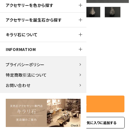
アクセサリーを色から探す
アクセサリーを誕生石から探す
2000pt
キラリ石について
根尾谷産 菊花石 567g
INFORMATIOM
20,000円(税込)
プライバシーポリシー
特定商取引法について
－
＋
数量
お問い合わせ
カートに入れる
favorite
お問い合わせ