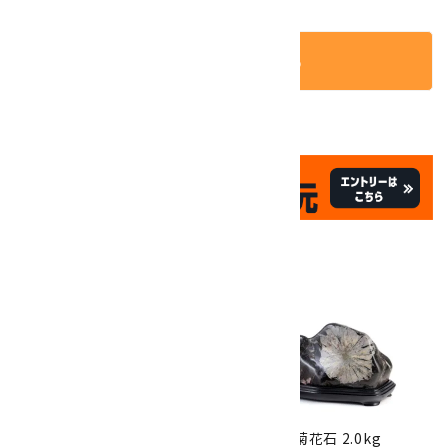
カートに入れる
✦
✦
祝☆サイトオープン17周年
✦
17
✦
th
ありがとうキャンペーン
関連商品
10倍
キラリ石ポイント
!!
8/31
迄!
根尾谷産 菊花石 260g
根尾谷産 菊花石 2.0kg