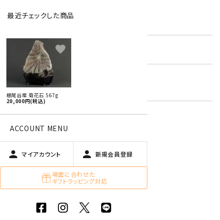
最近チェックした商品
型番:
chs-24
favorite
在庫状況:
残り1です
国産 原石 / アクセサリー
キーワード:
天然石 美石 ・ 置石
根尾谷産 菊花石 567g
20,000円(税込)
ACCOUNT MENU
特定商取引法に基づく表記 (返品など)
この商品を友達に教える
person
person
マイアカウント
新規会員登録
買い物を続ける
場面に合わせた
ギフトラッピング対応
商品説明