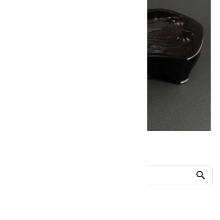
他の商品を探す
search
人気ランキング