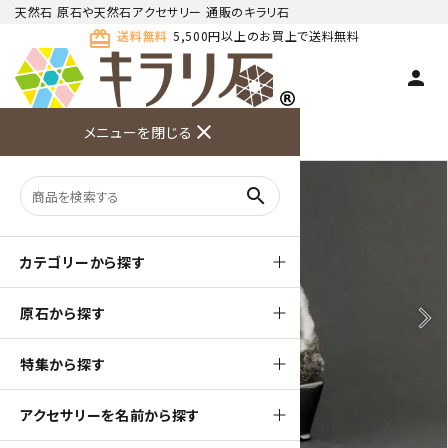
天然石 原石や天然石アクセサリー 通販のキラリ石
card_giftcard
送料無料
5,500円以上のお買上で送料無料
person
TOP
天然石 原石
根尾谷産 菊花石
close
メニューを閉じる
商品検索
カート(
0
)
お問い合
利用ガイ
メニュー
わせ
ド
search
カテゴリーから探す
原石から探す
arrow_back_ios
arrow_forward_ios
特集から探す
アクセサリーを名前から探す