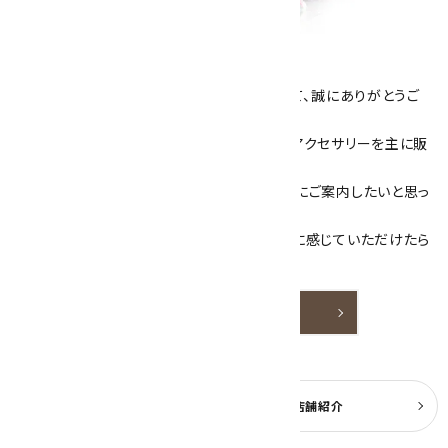
キラリ石について
数あるショップより、当店にお越し下さいまして、誠にありがとうご
ざいます！
当サイトは、天然石原石や天然石を使用したアクセサリーを主に販
売しています。
素敵な色や模様が魅力的な天然石を お客様にご案内したいと思っ
ております。
天然石アクセサリーと原石をより身近なものに感じていただけたら
嬉しいです。
詳しく見る
よくある質問
実店舗紹介